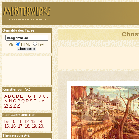
Gemälde des Tages
Chris
Als
HTML
Text
Künstler von A-Z
A
B
C
D
E
F
G
H
I
J
K
L
M
N
O
P
Q
R
S
T
U
V
W
X
Y
Z
nach Jahrhunderten
bis 10.
11.
12.
13.
14.
15.
16.
17.
18.
19.
20.
Themen von A-Z