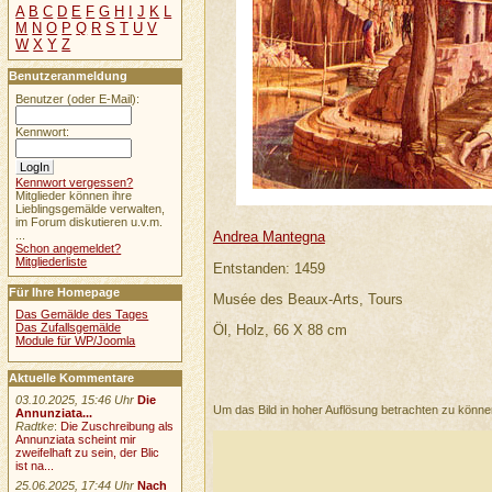
A
B
C
D
E
F
G
H
I
J
K
L
M
N
O
P
Q
R
S
T
U
V
W
X
Y
Z
Benutzeranmeldung
Benutzer (oder E-Mail):
Kennwort:
Kennwort vergessen?
Mitglieder können ihre
Lieblingsgemälde verwalten,
im Forum diskutieren u.v.m.
...
Andrea Mantegna
Schon angemeldet?
Mitgliederliste
Entstanden: 1459
Für Ihre Homepage
Musée des Beaux-Arts, Tours
Das Gemälde des Tages
Das Zufallsgemälde
Öl, Holz, 66 X 88 cm
Module für WP/Joomla
Aktuelle Kommentare
03.10.2025, 15:46 Uhr
Die
Um das Bild in hoher Auflösung betrachten zu könn
Annunziata...
Radtke
:
Die Zuschreibung als
Annunziata scheint mir
zweifelhaft zu sein, der Blic
ist na...
25.06.2025, 17:44 Uhr
Nach