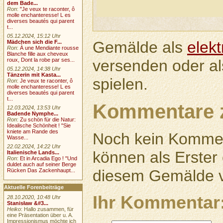
dem Bade...
Ron
:
"Je veux te raconter, ô
molle enchanteresse! L es
diverses beautés qui parent
t...
05.12.2024, 15:12 Uhr
Gemälde als
elek
Mädchen sich die F...
Ron
:
À une Mendiante rousse
Blanche fille aux cheveux
versenden oder a
roux, Dont la robe par ses...
05.12.2024, 14:38 Uhr
Tänzerin mit Kasta...
spielen.
Ron
:
Je veux te raconter, ô
molle enchanteresse! L es
diverses beautés qui parent
t...
Kommentare 
12.03.2024, 13:53 Uhr
Badende Nymphe...
Ron
:
Zu schön für die Natur:
Idealische Schönheit ! "Sie
kniete am Rande des
Noch kein Kommen
Wasse...
22.02.2024, 14:22 Uhr
können als Erste
Italienische Lands...
Ron
:
Et in Arcadia Ego ! "Und
duldet auch auf seiner Berge
diesem Gemälde v
Rücken Das Zackenhaupt...
Aktuelle Forenbeiträge
Ihr Kommentar
28.10.2020, 10:48 Uhr
Stanisław &#3...
Heiko
: Hallo zusammen, für
eine Präsentation über u. A.
Impressionismus möchte ich