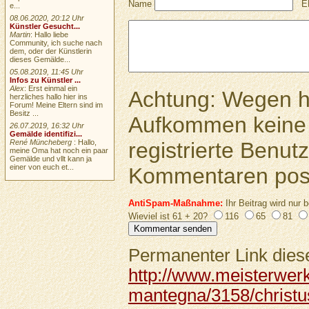
Name
E
e...
08.06.2020, 20:12 Uhr
Künstler Gesucht...
Martin
: Hallo liebe
Community, ich suche nach
dem, oder der Künstlerin
dieses Gemälde...
05.08.2019, 11:45 Uhr
Infos zu Künstler ...
Alex
: Erst einmal ein
Achtung: Wegen 
herzliches hallo hier ins
Forum! Meine Eltern sind im
Besitz ...
Aufkommen keine 
26.07.2019, 16:32 Uhr
Gemälde identifizi...
registrierte Benutz
René Müncheberg
: Hallo,
meine Oma hat noch ein paar
Gemälde und vllt kann ja
einer von euch et...
Kommentaren pos
AntiSpam-Maßnahme:
Ihr Beitrag wird nur b
Wieviel ist 61 + 20?
116
65
81
Permanenter Link diese
http://www.meisterwer
mantegna/3158/christu