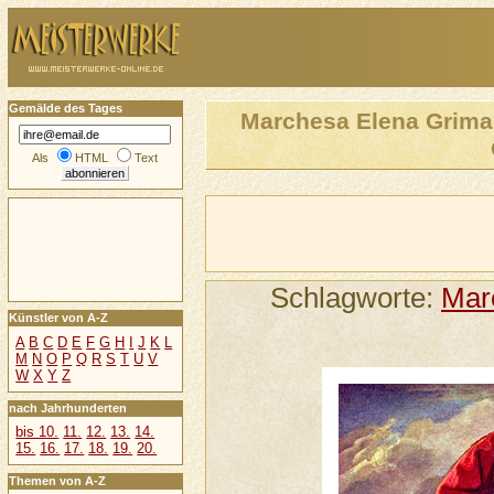
Gemälde des Tages
Marchesa Elena Grimal
Als
HTML
Text
Schlagworte:
Mar
Künstler von A-Z
A
B
C
D
E
F
G
H
I
J
K
L
M
N
O
P
Q
R
S
T
U
V
W
X
Y
Z
nach Jahrhunderten
bis 10.
11.
12.
13.
14.
15.
16.
17.
18.
19.
20.
Themen von A-Z