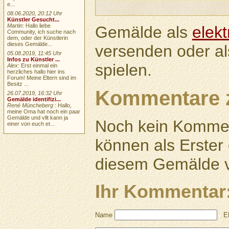
e...
08.06.2020, 20:12 Uhr
Künstler Gesucht...
Martin
: Hallo liebe
Gemälde als
elek
Community, ich suche nach
dem, oder der Künstlerin
dieses Gemälde...
versenden oder a
05.08.2019, 11:45 Uhr
Infos zu Künstler ...
spielen.
Alex
: Erst einmal ein
herzliches hallo hier ins
Forum! Meine Eltern sind im
Besitz ...
Kommentare 
26.07.2019, 16:32 Uhr
Gemälde identifizi...
René Müncheberg
: Hallo,
meine Oma hat noch ein paar
Gemälde und vllt kann ja
Noch kein Kommen
einer von euch et...
können als Erste
diesem Gemälde v
Ihr Kommentar
Name
E