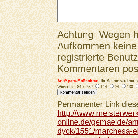
Achtung: Wegen 
Aufkommen keine 
registrierte Benutz
Kommentaren pos
AntiSpam-Maßnahme:
Ihr Beitrag wird nur b
Wieviel ist 84 + 25?
144
94
138
Permanenter Link diese
http://www.meisterwer
online.de/gemaelde/an
dyck/1551/marchesa-el