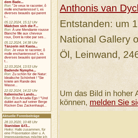
dem Bade...
Anthonis van Dyc
Ron
:
"Je veux te raconter, ô
molle enchanteresse! L es
diverses beautés qui parent
t...
Entstanden: um 
05.12.2024, 15:12 Uhr
Mädchen sich die F...
Ron
:
À une Mendiante rousse
Blanche fille aux cheveux
National Gallery o
roux, Dont la robe par ses...
05.12.2024, 14:38 Uhr
Tänzerin mit Kasta...
Ron
:
Je veux te raconter, ô
Öl, Leinwand, 24
molle enchanteresse! L es
diverses beautés qui parent
t...
12.03.2024, 13:53 Uhr
Badende Nymphe...
Ron
:
Zu schön für die Natur:
Idealische Schönheit ! "Sie
kniete am Rande des
Wasse...
22.02.2024, 14:22 Uhr
Um das Bild in hoher 
Italienische Lands...
Ron
:
Et in Arcadia Ego ! "Und
können,
melden Sie si
duldet auch auf seiner Berge
Rücken Das Zackenhaupt...
Aktuelle Forenbeiträge
28.10.2020, 10:48 Uhr
Stanisław &#3...
Heiko
: Hallo zusammen, für
eine Präsentation über u. A.
Impressionismus möchte ich