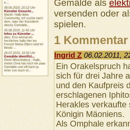
Gemälde als
elek
e...
08.06.2020, 20:12 Uhr
versenden oder a
Künstler Gesucht...
Martin
: Hallo liebe
Community, ich suche nach
spielen.
dem, oder der Künstlerin
dieses Gemälde...
05.08.2019, 11:45 Uhr
Infos zu Künstler ...
1 Kommentar
Alex
: Erst einmal ein
herzliches hallo hier ins
Forum! Meine Eltern sind im
Besitz ...
26.07.2019, 16:32 Uhr
Ingrid Z
06.02.2011, 2
Gemälde identifizi...
René Müncheberg
: Hallo,
Ein Orakelspruch ha
meine Oma hat noch ein paar
Gemälde und vllt kann ja
einer von euch et...
sich für drei Jahre 
und den Kaufpreis 
erschlagenen Iphito
Herakles verkaufte 
Königin Mäoniens.
Als Omphale erkannt