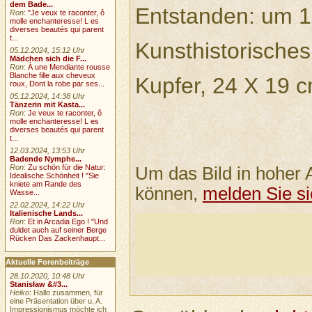
dem Bade...
Entstanden: um 
Ron
:
"Je veux te raconter, ô
molle enchanteresse! L es
diverses beautés qui parent
t...
Kunsthistorische
05.12.2024, 15:12 Uhr
Mädchen sich die F...
Ron
:
À une Mendiante rousse
Blanche fille aux cheveux
Kupfer, 24 X 19 
roux, Dont la robe par ses...
05.12.2024, 14:38 Uhr
Tänzerin mit Kasta...
Ron
:
Je veux te raconter, ô
molle enchanteresse! L es
diverses beautés qui parent
t...
12.03.2024, 13:53 Uhr
Badende Nymphe...
Ron
:
Zu schön für die Natur:
Um das Bild in hoher 
Idealische Schönheit ! "Sie
kniete am Rande des
können,
melden Sie si
Wasse...
22.02.2024, 14:22 Uhr
Italienische Lands...
Ron
:
Et in Arcadia Ego ! "Und
duldet auch auf seiner Berge
Rücken Das Zackenhaupt...
Aktuelle Forenbeiträge
28.10.2020, 10:48 Uhr
Stanisław &#3...
Heiko
: Hallo zusammen, für
eine Präsentation über u. A.
Impressionismus möchte ich