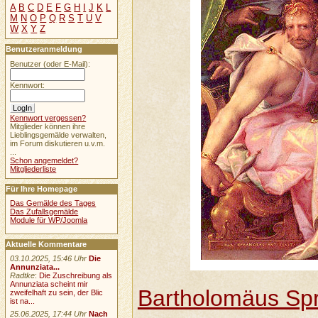
A
B
C
D
E
F
G
H
I
J
K
L
M
N
O
P
Q
R
S
T
U
V
W
X
Y
Z
Benutzeranmeldung
Benutzer (oder E-Mail):
Kennwort:
Kennwort vergessen?
Mitglieder können ihre
Lieblingsgemälde verwalten,
im Forum diskutieren u.v.m.
...
Schon angemeldet?
Mitgliederliste
Für Ihre Homepage
Das Gemälde des Tages
Das Zufallsgemälde
Module für WP/Joomla
Aktuelle Kommentare
03.10.2025, 15:46 Uhr
Die
Annunziata...
Radtke
:
Die Zuschreibung als
Annunziata scheint mir
Bartholomäus Sp
zweifelhaft zu sein, der Blic
ist na...
25.06.2025, 17:44 Uhr
Nach