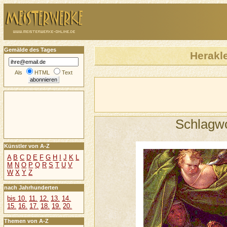
Gemälde des Tages
Herakl
Als
HTML
Text
Schlagw
Künstler von A-Z
A
B
C
D
E
F
G
H
I
J
K
L
M
N
O
P
Q
R
S
T
U
V
W
X
Y
Z
nach Jahrhunderten
bis 10.
11.
12.
13.
14.
15.
16.
17.
18.
19.
20.
Themen von A-Z