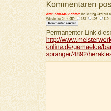
Kommentaren pos
AntiSpam-Maßnahme:
Ihr Beitrag wird nur b
Wieviel ist 24 + 95?
153
103
119
Permanenter Link diese
http://www.meisterwer
online.de/gemaelde/ba
spranger/4892/herakle