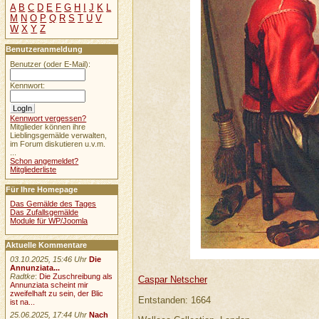
A
B
C
D
E
F
G
H
I
J
K
L
M
N
O
P
Q
R
S
T
U
V
W
X
Y
Z
Benutzeranmeldung
Benutzer (oder E-Mail):
Kennwort:
Kennwort vergessen?
Mitglieder können ihre
Lieblingsgemälde verwalten,
im Forum diskutieren u.v.m.
...
Schon angemeldet?
Mitgliederliste
Für Ihre Homepage
Das Gemälde des Tages
Das Zufallsgemälde
Module für WP/Joomla
Aktuelle Kommentare
03.10.2025, 15:46 Uhr
Die
Annunziata...
Radtke
:
Die Zuschreibung als
Caspar Netscher
Annunziata scheint mir
zweifelhaft zu sein, der Blic
Entstanden: 1664
ist na...
25.06.2025, 17:44 Uhr
Nach