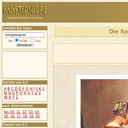
Gemälde des Tages
Die Sp
Als
HTML
Text
Künstler von A-Z
A
B
C
D
E
F
G
H
I
J
K
L
M
N
O
P
Q
R
S
T
U
V
W
X
Y
Z
nach Jahrhunderten
bis 10.
11.
12.
13.
14.
15.
16.
17.
18.
19.
20.
Themen von A-Z