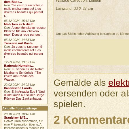
Wallace Collection, London
dem Bade...
Ron
:
"Je veux te raconter, ô
Leinwand, 33 X 27 cm
molle enchanteresse! L es
diverses beautés qui parent
t...
05.12.2024, 15:12 Uhr
Mädchen sich die F...
Ron
:
À une Mendiante rousse
Blanche fille aux cheveux
Um das Bild in hoher Auflösung betrachten zu könn
roux, Dont la robe par ses...
05.12.2024, 14:38 Uhr
Tänzerin mit Kasta...
Ron
:
Je veux te raconter, ô
molle enchanteresse! L es
diverses beautés qui parent
t...
12.03.2024, 13:53 Uhr
Badende Nymphe...
Ron
:
Zu schön für die Natur:
Idealische Schönheit ! "Sie
kniete am Rande des
Gemälde als
elek
Wasse...
22.02.2024, 14:22 Uhr
Italienische Lands...
versenden oder a
Ron
:
Et in Arcadia Ego ! "Und
duldet auch auf seiner Berge
Rücken Das Zackenhaupt...
spielen.
Aktuelle Forenbeiträge
28.10.2020, 10:48 Uhr
2 Kommentar
Stanisław &#3...
Heiko
: Hallo zusammen, für
eine Präsentation über u. A.
Impressionismus möchte ich