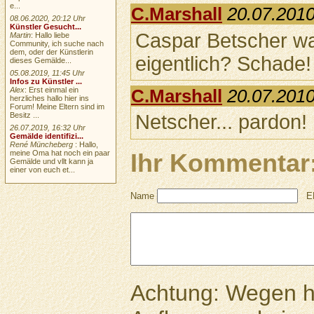
e...
C.Marshall
20.07.2010
08.06.2020, 20:12 Uhr
Künstler Gesucht...
Caspar Betscher wa
Martin
: Hallo liebe
Community, ich suche nach
dem, oder der Künstlerin
eigentlich? Schade!
dieses Gemälde...
05.08.2019, 11:45 Uhr
Infos zu Künstler ...
Alex
: Erst einmal ein
C.Marshall
20.07.2010
herzliches hallo hier ins
Forum! Meine Eltern sind im
Netscher... pardon!
Besitz ...
26.07.2019, 16:32 Uhr
Gemälde identifizi...
René Müncheberg
: Hallo,
meine Oma hat noch ein paar
Ihr Kommentar
Gemälde und vllt kann ja
einer von euch et...
Name
E
Achtung: Wegen 