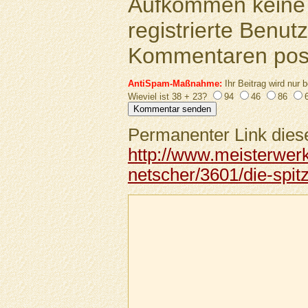
Aufkommen keine 
registrierte Benutz
Kommentaren pos
AntiSpam-Maßnahme:
Ihr Beitrag wird nur b
Wieviel ist 38 + 23?
94
46
86
Permanenter Link diese
http://www.meisterwer
netscher/3601/die-spit