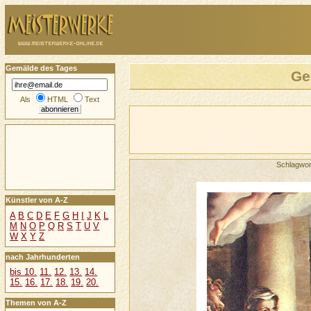
Gemälde des Tages
Ge
Als
HTML
Text
Schlagwor
Künstler von A-Z
A
B
C
D
E
F
G
H
I
J
K
L
M
N
O
P
Q
R
S
T
U
V
W
X
Y
Z
nach Jahrhunderten
bis 10.
11.
12.
13.
14.
15.
16.
17.
18.
19.
20.
Themen von A-Z