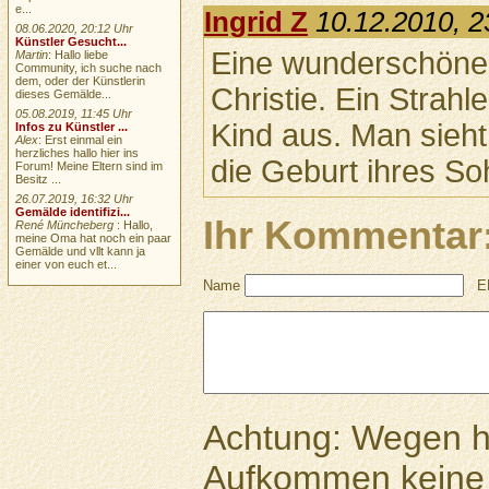
e...
Ingrid Z
10.12.2010, 2
08.06.2020, 20:12 Uhr
Künstler Gesucht...
Eine wunderschöne 
Martin
: Hallo liebe
Community, ich suche nach
dem, oder der Künstlerin
Christie. Ein Strahl
dieses Gemälde...
05.08.2019, 11:45 Uhr
Kind aus. Man sieht
Infos zu Künstler ...
Alex
: Erst einmal ein
herzliches hallo hier ins
die Geburt ihres So
Forum! Meine Eltern sind im
Besitz ...
26.07.2019, 16:32 Uhr
Gemälde identifizi...
Ihr Kommentar
René Müncheberg
: Hallo,
meine Oma hat noch ein paar
Gemälde und vllt kann ja
einer von euch et...
Name
E
Achtung: Wegen 
Aufkommen keine 