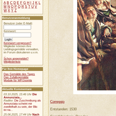
A
B
C
D
E
F
G
H
I
J
K
L
M
N
O
P
Q
R
S
T
U
V
W
X
Y
Z
Benutzeranmeldung
Benutzer (oder E-Mail):
Kennwort:
Kennwort vergessen?
Mitglieder können ihre
Lieblingsgemälde verwalten,
im Forum diskutieren u.v.m.
...
Schon angemeldet?
Mitgliederliste
Für Ihre Homepage
Das Gemälde des Tages
Das Zufallsgemälde
Module für WP/Joomla
Aktuelle Kommentare
03.10.2025, 15:46 Uhr
Die
Annunziata...
Radtke
:
Die Zuschreibung als
Correggio
Annunziata scheint mir
zweifelhaft zu sein, der Blic
Entstanden: 1530
ist na...
25.06.2025, 17:44 Uhr
Nach