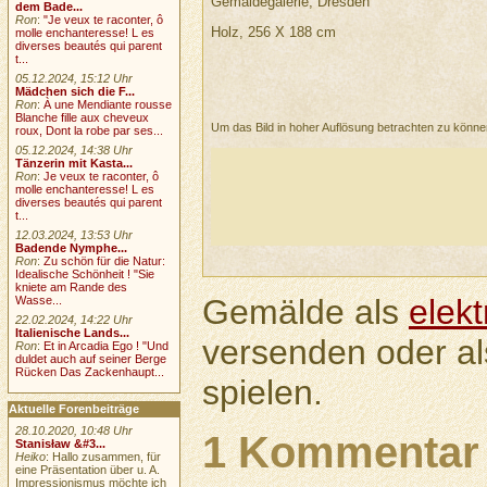
Gemäldegalerie, Dresden
dem Bade...
Ron
:
"Je veux te raconter, ô
Holz, 256 X 188 cm
molle enchanteresse! L es
diverses beautés qui parent
t...
05.12.2024, 15:12 Uhr
Mädchen sich die F...
Ron
:
À une Mendiante rousse
Blanche fille aux cheveux
Um das Bild in hoher Auflösung betrachten zu könn
roux, Dont la robe par ses...
05.12.2024, 14:38 Uhr
Tänzerin mit Kasta...
Ron
:
Je veux te raconter, ô
molle enchanteresse! L es
diverses beautés qui parent
t...
12.03.2024, 13:53 Uhr
Badende Nymphe...
Ron
:
Zu schön für die Natur:
Idealische Schönheit ! "Sie
kniete am Rande des
Gemälde als
elek
Wasse...
22.02.2024, 14:22 Uhr
Italienische Lands...
versenden oder a
Ron
:
Et in Arcadia Ego ! "Und
duldet auch auf seiner Berge
Rücken Das Zackenhaupt...
spielen.
Aktuelle Forenbeiträge
28.10.2020, 10:48 Uhr
1 Kommentar
Stanisław &#3...
Heiko
: Hallo zusammen, für
eine Präsentation über u. A.
Impressionismus möchte ich