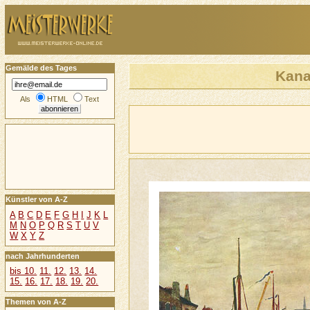
Gemälde des Tages
Kana
Als
HTML
Text
Künstler von A-Z
A
B
C
D
E
F
G
H
I
J
K
L
M
N
O
P
Q
R
S
T
U
V
W
X
Y
Z
nach Jahrhunderten
bis 10.
11.
12.
13.
14.
15.
16.
17.
18.
19.
20.
Themen von A-Z