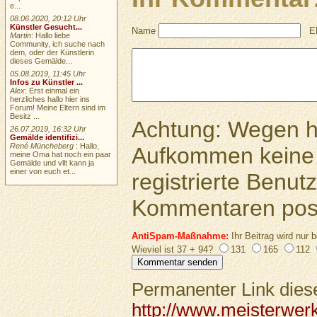
e...
08.06.2020, 20:12 Uhr
Künstler Gesucht...
Name
E
Martin
: Hallo liebe
Community, ich suche nach
dem, oder der Künstlerin
dieses Gemälde...
05.08.2019, 11:45 Uhr
Infos zu Künstler ...
Alex
: Erst einmal ein
herzliches hallo hier ins
Forum! Meine Eltern sind im
Besitz ...
Achtung: Wegen 
26.07.2019, 16:32 Uhr
Gemälde identifizi...
René Müncheberg
: Hallo,
Aufkommen keine 
meine Oma hat noch ein paar
Gemälde und vllt kann ja
einer von euch et...
registrierte Benutz
Kommentaren pos
AntiSpam-Maßnahme:
Ihr Beitrag wird nur b
Wieviel ist 37 + 94?
131
165
112
Permanenter Link diese
http://www.meisterwer