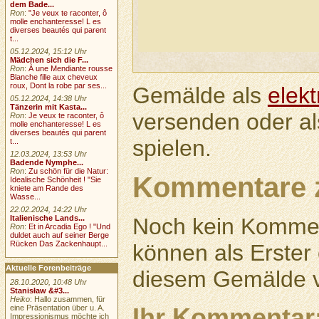
dem Bade...
Ron
:
"Je veux te raconter, ô
molle enchanteresse! L es
diverses beautés qui parent
t...
05.12.2024, 15:12 Uhr
Mädchen sich die F...
Ron
:
À une Mendiante rousse
Blanche fille aux cheveux
roux, Dont la robe par ses...
Gemälde als
elek
05.12.2024, 14:38 Uhr
Tänzerin mit Kasta...
versenden oder a
Ron
:
Je veux te raconter, ô
molle enchanteresse! L es
diverses beautés qui parent
spielen.
t...
12.03.2024, 13:53 Uhr
Badende Nymphe...
Ron
:
Zu schön für die Natur:
Kommentare 
Idealische Schönheit ! "Sie
kniete am Rande des
Wasse...
22.02.2024, 14:22 Uhr
Italienische Lands...
Noch kein Kommen
Ron
:
Et in Arcadia Ego ! "Und
duldet auch auf seiner Berge
Rücken Das Zackenhaupt...
können als Erste
Aktuelle Forenbeiträge
diesem Gemälde v
28.10.2020, 10:48 Uhr
Stanisław &#3...
Heiko
: Hallo zusammen, für
Ihr Kommentar
eine Präsentation über u. A.
Impressionismus möchte ich