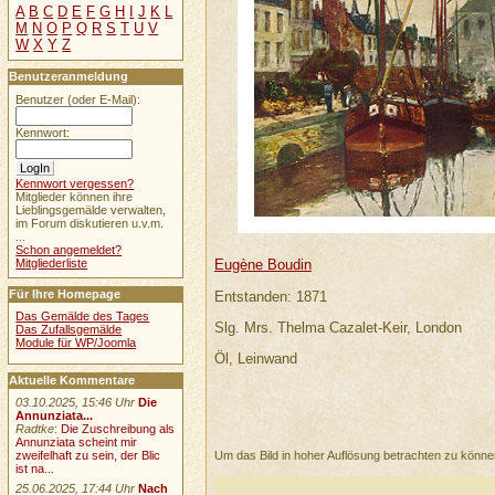
A
B
C
D
E
F
G
H
I
J
K
L
M
N
O
P
Q
R
S
T
U
V
W
X
Y
Z
Benutzeranmeldung
Benutzer (oder E-Mail):
Kennwort:
Kennwort vergessen?
Mitglieder können ihre
Lieblingsgemälde verwalten,
im Forum diskutieren u.v.m.
...
Schon angemeldet?
Mitgliederliste
Eugène Boudin
Für Ihre Homepage
Entstanden: 1871
Das Gemälde des Tages
Slg. Mrs. Thelma Cazalet-Keir, London
Das Zufallsgemälde
Module für WP/Joomla
Öl, Leinwand
Aktuelle Kommentare
03.10.2025, 15:46 Uhr
Die
Annunziata...
Radtke
:
Die Zuschreibung als
Annunziata scheint mir
Um das Bild in hoher Auflösung betrachten zu könn
zweifelhaft zu sein, der Blic
ist na...
25.06.2025, 17:44 Uhr
Nach