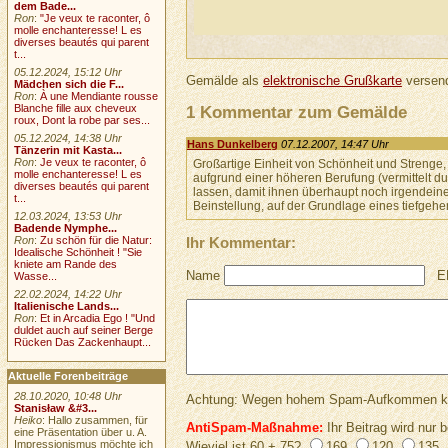
dem Bade...
Ron
:
"Je veux te raconter, ô
molle enchanteresse! L es
diverses beautés qui parent
t...
05.12.2024, 15:12 Uhr
Gemälde als
elektronische Grußkarte
versend
Mädchen sich die F...
Ron
:
À une Mendiante rousse
1 Kommentar zum Gemälde
Blanche fille aux cheveux
roux, Dont la robe par ses...
05.12.2024, 14:38 Uhr
Hans Dunkelberg
07.12.2007, 14:47 Uhr
Tänzerin mit Kasta...
Ron
:
Je veux te raconter, ô
Großartige Einheit von Schönheit und Strenge,
molle enchanteresse! L es
aufgrund einer höheren Berufung (vermittelt d
diverses beautés qui parent
lassen, damit ihnen überhaupt noch irgendeine
t...
Beinstellung, auf der Grundlage eines tiefge
12.03.2024, 13:53 Uhr
Badende Nymphe...
Ron
:
Zu schön für die Natur:
Ihr Kommentar:
Idealische Schönheit ! "Sie
kniete am Rande des
Name
E
Wasse...
22.02.2024, 14:22 Uhr
Italienische Lands...
Ron
:
Et in Arcadia Ego ! "Und
duldet auch auf seiner Berge
Rücken Das Zackenhaupt...
Aktuelle Forenbeiträge
28.10.2020, 10:48 Uhr
Achtung: Wegen hohem Spam-Aufkommen keine 
Stanisław &#3...
Heiko
: Hallo zusammen, für
AntiSpam-Maßnahme:
Ihr Beitrag wird nur b
eine Präsentation über u. A.
Impressionismus möchte ich
Wieviel ist 60 + 75?
169
120
135