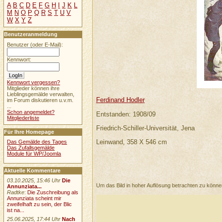
A
B
C
D
E
F
G
H
I
J
K
L
M
N
O
P
Q
R
S
T
U
V
W
X
Y
Z
Benutzeranmeldung
Benutzer (oder E-Mail):
Kennwort:
Kennwort vergessen?
Mitglieder können ihre
Lieblingsgemälde verwalten,
Ferdinand Hodler
im Forum diskutieren u.v.m.
...
Schon angemeldet?
Entstanden: 1908/09
Mitgliederliste
Friedrich-Schiller-Universität, Jena
Für Ihre Homepage
Leinwand, 358 X 546 cm
Das Gemälde des Tages
Das Zufallsgemälde
Module für WP/Joomla
Aktuelle Kommentare
03.10.2025, 15:46 Uhr
Die
Um das Bild in hoher Auflösung betrachten zu könn
Annunziata...
Radtke
:
Die Zuschreibung als
Annunziata scheint mir
zweifelhaft zu sein, der Blic
ist na...
25.06.2025, 17:44 Uhr
Nach