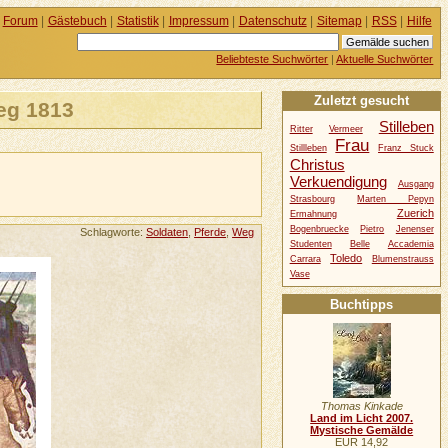
Forum
|
Gästebuch
|
Statistik
|
Impressum
|
Datenschutz
|
Sitemap
|
RSS
|
Hilfe
Beliebteste Suchwörter
|
Aktuelle Suchwörter
Zuletzt gesucht
eg 1813
Stilleben
Ritter
Vermeer
Frau
Stillleben
Franz Stuck
Christus
Verkuendigung
Ausgang
Strasbourg
Marten Pepyn
Zuerich
Ermahnung
Bogenbruecke
Pietro
Jenenser
Schlagworte:
Soldaten
,
Pferde
,
Weg
Studenten
Belle
Accademia
Toledo
Carrara
Blumenstrauss
Vase
Buchtipps
Thomas Kinkade
Land im Licht 2007.
Mystische Gemälde
EUR 14,92