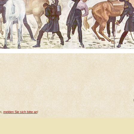
en,
melden Sie sich bitte an
!