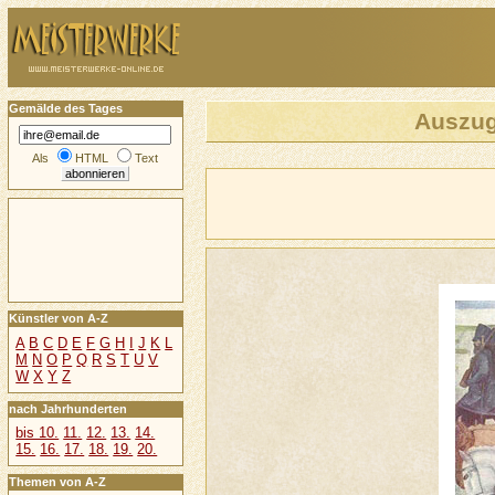
Gemälde des Tages
Auszug
Als
HTML
Text
Künstler von A-Z
A
B
C
D
E
F
G
H
I
J
K
L
M
N
O
P
Q
R
S
T
U
V
W
X
Y
Z
nach Jahrhunderten
bis 10.
11.
12.
13.
14.
15.
16.
17.
18.
19.
20.
Themen von A-Z