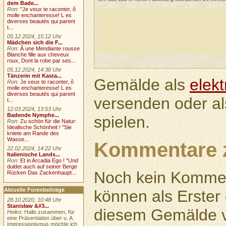
dem Bade...
Ron
:
"Je veux te raconter, ô
molle enchanteresse! L es
diverses beautés qui parent
t...
05.12.2024, 15:12 Uhr
Mädchen sich die F...
Ron
:
À une Mendiante rousse
Blanche fille aux cheveux
roux, Dont la robe par ses...
05.12.2024, 14:38 Uhr
Tänzerin mit Kasta...
Gemälde als
elek
Ron
:
Je veux te raconter, ô
molle enchanteresse! L es
diverses beautés qui parent
versenden oder a
t...
12.03.2024, 13:53 Uhr
Badende Nymphe...
spielen.
Ron
:
Zu schön für die Natur:
Idealische Schönheit ! "Sie
kniete am Rande des
Wasse...
Kommentare 
22.02.2024, 14:22 Uhr
Italienische Lands...
Ron
:
Et in Arcadia Ego ! "Und
duldet auch auf seiner Berge
Noch kein Kommen
Rücken Das Zackenhaupt...
Aktuelle Forenbeiträge
können als Erste
28.10.2020, 10:48 Uhr
Stanisław &#3...
diesem Gemälde v
Heiko
: Hallo zusammen, für
eine Präsentation über u. A.
Impressionismus möchte ich