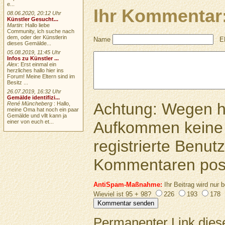
e...
Ihr Kommentar
08.06.2020, 20:12 Uhr
Künstler Gesucht...
Martin
: Hallo liebe
Community, ich suche nach
dem, oder der Künstlerin
Name
E
dieses Gemälde...
05.08.2019, 11:45 Uhr
Infos zu Künstler ...
Alex
: Erst einmal ein
herzliches hallo hier ins
Forum! Meine Eltern sind im
Besitz ...
26.07.2019, 16:32 Uhr
Gemälde identifizi...
Achtung: Wegen 
René Müncheberg
: Hallo,
meine Oma hat noch ein paar
Gemälde und vllt kann ja
Aufkommen keine 
einer von euch et...
registrierte Benutz
Kommentaren pos
AntiSpam-Maßnahme:
Ihr Beitrag wird nur b
Wieviel ist 95 + 98?
226
193
178
Permanenter Link diese