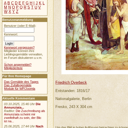
A
B
C
D
E
F
G
H
I
J
K
L
M
N
O
P
Q
R
S
T
U
V
W
X
Y
Z
Benutzeranmeldung
Benutzer (oder E-Mail):
Kennwort:
Kennwort vergessen?
Mitglieder können ihre
Lieblingsgemälde verwalten,
im Forum diskutieren u.v.m.
...
Schon angemeldet?
Mitgliederliste
Für Ihre Homepage
Das Gemälde des Tages
Friedrich Overbeck
Das Zufallsgemälde
Module für WP/Joomla
Entstanden: 1816/17
Aktuelle Kommentare
Nationalgalerie, Berlin
03.10.2025, 15:46 Uhr
Die
Fresko, 243 X 304 cm
Annunziata...
Radtke
:
Die Zuschreibung als
Annunziata scheint mir
zweifelhaft zu sein, der Blic
ist na...
25.06.2025, 17:44 Uhr
Nach
Um das Bild in hoher Auflösung betrachten zu könn