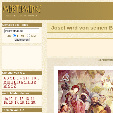
Gemälde des Tages
Josef wird von seinen B
Als
HTML
Text
Schlagwort
Künstler von A-Z
A
B
C
D
E
F
G
H
I
J
K
L
M
N
O
P
Q
R
S
T
U
V
W
X
Y
Z
nach Jahrhunderten
bis 10.
11.
12.
13.
14.
15.
16.
17.
18.
19.
20.
Themen von A-Z