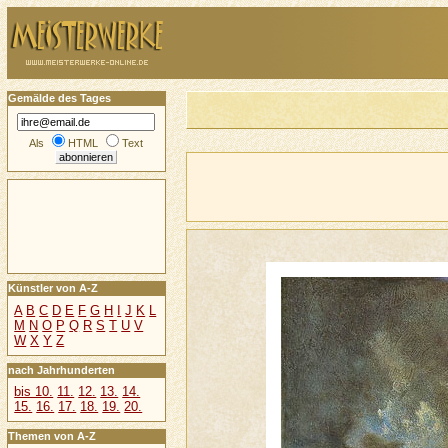
Gemälde des Tages
Als
HTML
Text
Künstler von A-Z
A
B
C
D
E
F
G
H
I
J
K
L
M
N
O
P
Q
R
S
T
U
V
W
X
Y
Z
nach Jahrhunderten
bis 10.
11.
12.
13.
14.
15.
16.
17.
18.
19.
20.
Themen von A-Z