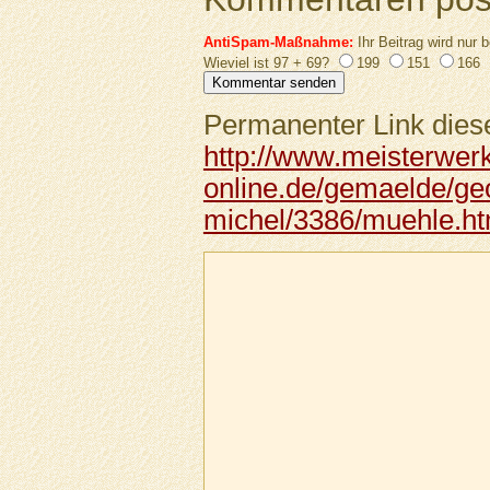
AntiSpam-Maßnahme:
Ihr Beitrag wird nur b
Wieviel ist 97 + 69?
199
151
166
Permanenter Link diese
http://www.meisterwer
online.de/gemaelde/ge
michel/3386/muehle.ht