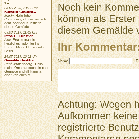
e...
Noch kein Kommen
08.06.2020, 20:12 Uhr
Künstler Gesucht...
können als Erste
Martin
: Hallo liebe
Community, ich suche nach
dem, oder der Künstlerin
diesem Gemälde v
dieses Gemälde...
05.08.2019, 11:45 Uhr
Infos zu Künstler ...
Alex
: Erst einmal ein
Ihr Kommentar
herzliches hallo hier ins
Forum! Meine Eltern sind im
Besitz ...
26.07.2019, 16:32 Uhr
Gemälde identifizi...
Name
E
René Müncheberg
: Hallo,
meine Oma hat noch ein paar
Gemälde und vllt kann ja
einer von euch et...
Achtung: Wegen 
Aufkommen keine 
registrierte Benutz
Kommentaren pos