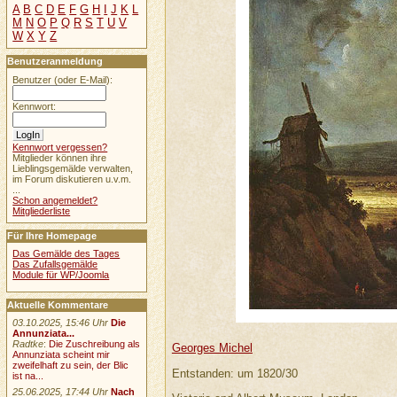
A
B
C
D
E
F
G
H
I
J
K
L
M
N
O
P
Q
R
S
T
U
V
W
X
Y
Z
Benutzeranmeldung
Benutzer (oder E-Mail):
Kennwort:
Kennwort vergessen?
Mitglieder können ihre
Lieblingsgemälde verwalten,
im Forum diskutieren u.v.m.
...
Schon angemeldet?
Mitgliederliste
Für Ihre Homepage
Das Gemälde des Tages
Das Zufallsgemälde
Module für WP/Joomla
Aktuelle Kommentare
03.10.2025, 15:46 Uhr
Die
Annunziata...
Radtke
:
Die Zuschreibung als
Georges Michel
Annunziata scheint mir
zweifelhaft zu sein, der Blic
Entstanden: um 1820/30
ist na...
25.06.2025, 17:44 Uhr
Nach