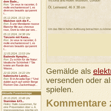
Victoria and Albert Museum, London
dem Bade...
Ron
:
"Je veux te raconter, ô
Öl, Leinwand, 46 X 38 cm
molle enchanteresse! L es
diverses beautés qui parent
t...
05.12.2024, 15:12 Uhr
Mädchen sich die F...
Ron
:
À une Mendiante rousse
Blanche fille aux cheveux
Um das Bild in hoher Auflösung betrachten zu könn
roux, Dont la robe par ses...
05.12.2024, 14:38 Uhr
Tänzerin mit Kasta...
Ron
:
Je veux te raconter, ô
molle enchanteresse! L es
diverses beautés qui parent
t...
12.03.2024, 13:53 Uhr
Badende Nymphe...
Ron
:
Zu schön für die Natur:
Idealische Schönheit ! "Sie
kniete am Rande des
Gemälde als
elek
Wasse...
22.02.2024, 14:22 Uhr
Italienische Lands...
versenden oder a
Ron
:
Et in Arcadia Ego ! "Und
duldet auch auf seiner Berge
Rücken Das Zackenhaupt...
spielen.
Aktuelle Forenbeiträge
28.10.2020, 10:48 Uhr
Kommentare 
Stanisław &#3...
Heiko
: Hallo zusammen, für
eine Präsentation über u. A.
Impressionismus möchte ich