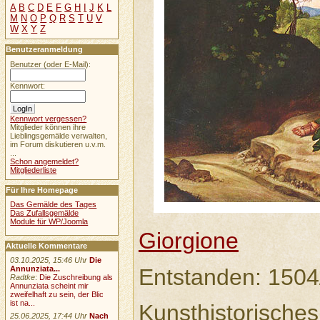
A
B
C
D
E
F
G
H
I
J
K
L
M
N
O
P
Q
R
S
T
U
V
W
X
Y
Z
Benutzeranmeldung
Benutzer (oder E-Mail):
Kennwort:
Kennwort vergessen?
Mitglieder können ihre
Lieblingsgemälde verwalten,
im Forum diskutieren u.v.m.
...
Schon angemeldet?
Mitgliederliste
Für Ihre Homepage
Das Gemälde des Tages
Das Zufallsgemälde
Module für WP/Joomla
Giorgione
Aktuelle Kommentare
03.10.2025, 15:46 Uhr
Die
Entstanden: 150
Annunziata...
Radtke
:
Die Zuschreibung als
Annunziata scheint mir
zweifelhaft zu sein, der Blic
ist na...
Kunsthistorische
25.06.2025, 17:44 Uhr
Nach