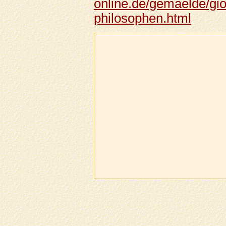
online.de/gemaelde/gio
philosophen.html