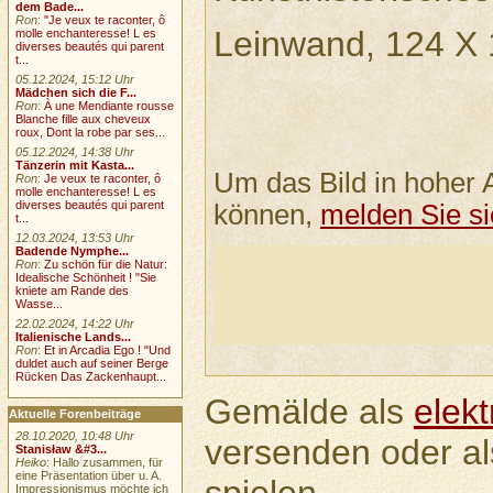
dem Bade...
Ron
:
"Je veux te raconter, ô
Leinwand, 124 X
molle enchanteresse! L es
diverses beautés qui parent
t...
05.12.2024, 15:12 Uhr
Mädchen sich die F...
Ron
:
À une Mendiante rousse
Blanche fille aux cheveux
roux, Dont la robe par ses...
05.12.2024, 14:38 Uhr
Tänzerin mit Kasta...
Um das Bild in hoher 
Ron
:
Je veux te raconter, ô
molle enchanteresse! L es
diverses beautés qui parent
können,
melden Sie si
t...
12.03.2024, 13:53 Uhr
Badende Nymphe...
Ron
:
Zu schön für die Natur:
Idealische Schönheit ! "Sie
kniete am Rande des
Wasse...
22.02.2024, 14:22 Uhr
Italienische Lands...
Ron
:
Et in Arcadia Ego ! "Und
duldet auch auf seiner Berge
Rücken Das Zackenhaupt...
Gemälde als
elek
Aktuelle Forenbeiträge
28.10.2020, 10:48 Uhr
versenden oder a
Stanisław &#3...
Heiko
: Hallo zusammen, für
eine Präsentation über u. A.
spielen.
Impressionismus möchte ich