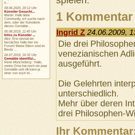
e...
08.06.2020, 20:12 Uhr
Künstler Gesucht...
1 Kommentar
Martin
: Hallo liebe
Community, ich suche nach
dem, oder der Künstlerin
dieses Gemälde...
Ingrid Z
24.06.2009, 1
05.08.2019, 11:45 Uhr
Infos zu Künstler ...
Alex
: Erst einmal ein
Die drei Philosophe
herzliches hallo hier ins
Forum! Meine Eltern sind im
Besitz ...
venezianischen Adl
26.07.2019, 16:32 Uhr
Gemälde identifizi...
ausgeführt.
René Müncheberg
: Hallo,
meine Oma hat noch ein paar
Gemälde und vllt kann ja
einer von euch et...
Die Gelehrten inter
unterschiedlich.
Mehr über deren Int
drei Philosophen-Wi
Ihr Kommentar