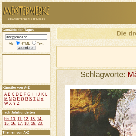
Gemälde des Tages
Die dr
Als
HTML
Text
Schlagworte:
M
Künstler von A-Z
A
B
C
D
E
F
G
H
I
J
K
L
M
N
O
P
Q
R
S
T
U
V
W
X
Y
Z
nach Jahrhunderten
bis 10.
11.
12.
13.
14.
15.
16.
17.
18.
19.
20.
Themen von A-Z