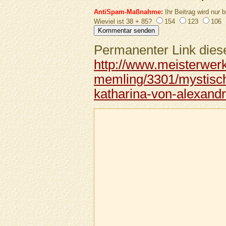
AntiSpam-Maßnahme:
Ihr Beitrag wird nur b
Wieviel ist 38 + 85?
154
123
106
Permanenter Link diese
http://www.meisterwer
memling/3301/mystisch
katharina-von-alexandr