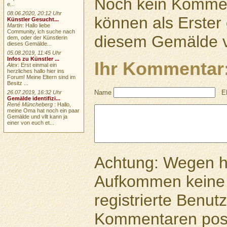
Noch kein Kommen
e...
08.06.2020, 20:12 Uhr
können als Erste
Künstler Gesucht...
Martin
: Hallo liebe
Community, ich suche nach
diesem Gemälde v
dem, oder der Künstlerin
dieses Gemälde...
05.08.2019, 11:45 Uhr
Infos zu Künstler ...
Ihr Kommentar
Alex
: Erst einmal ein
herzliches hallo hier ins
Forum! Meine Eltern sind im
Besitz ...
Name
E
26.07.2019, 16:32 Uhr
Gemälde identifizi...
René Müncheberg
: Hallo,
meine Oma hat noch ein paar
Gemälde und vllt kann ja
einer von euch et...
Achtung: Wegen 
Aufkommen keine 
registrierte Benutz
Kommentaren pos