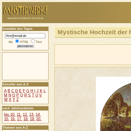
Gemälde des Tages
Mystische Hochzeit der 
Als
HTML
Text
Künstler von A-Z
A
B
C
D
E
F
G
H
I
J
K
L
M
N
O
P
Q
R
S
T
U
V
W
X
Y
Z
nach Jahrhunderten
bis 10.
11.
12.
13.
14.
15.
16.
17.
18.
19.
20.
Themen von A-Z