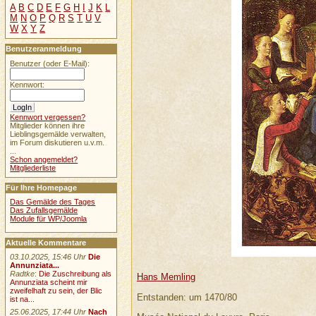
A
B
C
D
E
F
G
H
I
J
K
L
M
N
O
P
Q
R
S
T
U
V
W
X
Y
Z
Benutzeranmeldung
Benutzer (oder E-Mail):
Kennwort:
Kennwort vergessen?
Mitglieder können ihre
Lieblingsgemälde verwalten,
im Forum diskutieren u.v.m.
...
Schon angemeldet?
Mitgliederliste
Für Ihre Homepage
Das Gemälde des Tages
Das Zufallsgemälde
Module für WP/Joomla
Aktuelle Kommentare
03.10.2025, 15:46 Uhr
Die
Annunziata...
Radtke
:
Die Zuschreibung als
Hans Memling
Annunziata scheint mir
zweifelhaft zu sein, der Blic
Entstanden: um 1470/80
ist na...
25.06.2025, 17:44 Uhr
Nach