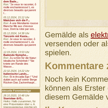
dem Bade...
Ron
:
"Je veux te raconter, ô
molle enchanteresse! L es
diverses beautés qui parent
t...
05.12.2024, 15:12 Uhr
Mädchen sich die F...
Ron
:
À une Mendiante rousse
Blanche fille aux cheveux
roux, Dont la robe par ses...
Gemälde als
elek
05.12.2024, 14:38 Uhr
Tänzerin mit Kasta...
Ron
:
Je veux te raconter, ô
versenden oder a
molle enchanteresse! L es
diverses beautés qui parent
t...
spielen.
12.03.2024, 13:53 Uhr
Badende Nymphe...
Ron
:
Zu schön für die Natur:
Idealische Schönheit ! "Sie
Kommentare 
kniete am Rande des
Wasse...
22.02.2024, 14:22 Uhr
Italienische Lands...
Noch kein Kommen
Ron
:
Et in Arcadia Ego ! "Und
duldet auch auf seiner Berge
Rücken Das Zackenhaupt...
können als Erste
Aktuelle Forenbeiträge
diesem Gemälde v
28.10.2020, 10:48 Uhr
Stanisław &#3...
Heiko
: Hallo zusammen, für
eine Präsentation über u. A.
Impressionismus möchte ich