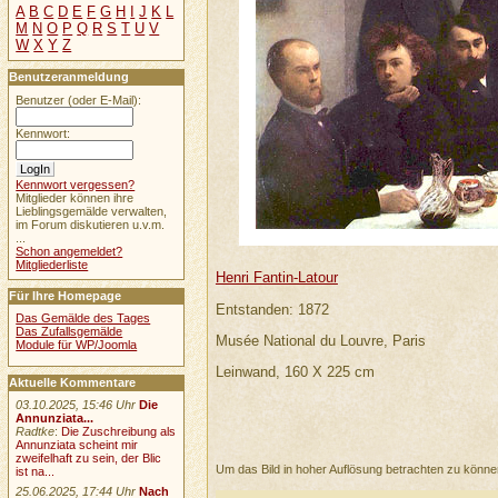
A
B
C
D
E
F
G
H
I
J
K
L
M
N
O
P
Q
R
S
T
U
V
W
X
Y
Z
Benutzeranmeldung
Benutzer (oder E-Mail):
Kennwort:
Kennwort vergessen?
Mitglieder können ihre
Lieblingsgemälde verwalten,
im Forum diskutieren u.v.m.
...
Schon angemeldet?
Mitgliederliste
Henri Fantin-Latour
Für Ihre Homepage
Entstanden: 1872
Das Gemälde des Tages
Das Zufallsgemälde
Musée National du Louvre, Paris
Module für WP/Joomla
Leinwand, 160 X 225 cm
Aktuelle Kommentare
03.10.2025, 15:46 Uhr
Die
Annunziata...
Radtke
:
Die Zuschreibung als
Annunziata scheint mir
zweifelhaft zu sein, der Blic
Um das Bild in hoher Auflösung betrachten zu könn
ist na...
25.06.2025, 17:44 Uhr
Nach