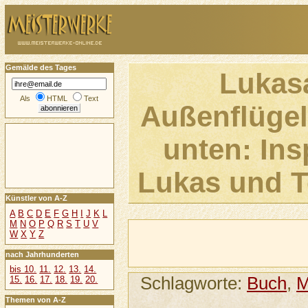
Gemälde des Tages
Lukasa
Als
HTML
Text
Außenflügel
unten: Ins
Lukas und T
Künstler von A-Z
A
B
C
D
E
F
G
H
I
J
K
L
M
N
O
P
Q
R
S
T
U
V
W
X
Y
Z
nach Jahrhunderten
bis 10.
11.
12.
13.
14.
Schlagworte:
Buch
,
M
15.
16.
17.
18.
19.
20.
Themen von A-Z