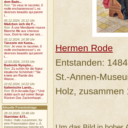
dem Bade...
Ron
:
"Je veux te raconter, ô
molle enchanteresse! L es
diverses beautés qui parent
t...
05.12.2024, 15:12 Uhr
Mädchen sich die F...
Ron
:
À une Mendiante rousse
Blanche fille aux cheveux
roux, Dont la robe par ses...
05.12.2024, 14:38 Uhr
Tänzerin mit Kasta...
Hermen Rode
Ron
:
Je veux te raconter, ô
molle enchanteresse! L es
diverses beautés qui parent
t...
Entstanden: 1484
12.03.2024, 13:53 Uhr
Badende Nymphe...
Ron
:
Zu schön für die Natur:
Idealische Schönheit ! "Sie
St.-Annen-Museu
kniete am Rande des
Wasse...
22.02.2024, 14:22 Uhr
Italienische Lands...
Holz, zusammen 
Ron
:
Et in Arcadia Ego ! "Und
duldet auch auf seiner Berge
Rücken Das Zackenhaupt...
Aktuelle Forenbeiträge
28.10.2020, 10:48 Uhr
Stanisław &#3...
Heiko
: Hallo zusammen, für
eine Präsentation über u. A.
Um das Bild in hoher 
Impressionismus möchte ich