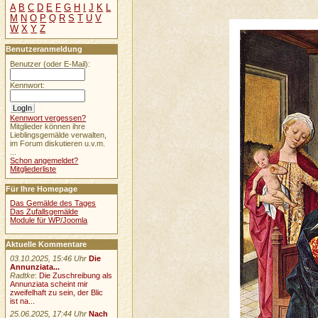
A
B
C
D
E
F
G
H
I
J
K
L
M
N
O
P
Q
R
S
T
U
V
W
X
Y
Z
Benutzeranmeldung
Benutzer (oder E-Mail):
Kennwort:
Kennwort vergessen?
Mitglieder können ihre
Lieblingsgemälde verwalten,
im Forum diskutieren u.v.m.
...
Schon angemeldet?
Mitgliederliste
Für Ihre Homepage
Das Gemälde des Tages
Das Zufallsgemälde
Module für WP/Joomla
Aktuelle Kommentare
03.10.2025, 15:46 Uhr
Die
Annunziata...
Radtke
:
Die Zuschreibung als
Annunziata scheint mir
zweifelhaft zu sein, der Blic
ist na...
25.06.2025, 17:44 Uhr
Nach