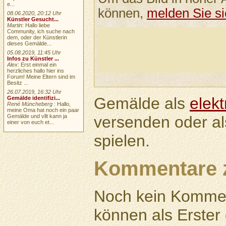
e...
können,
melden Sie si
08.06.2020, 20:12 Uhr
Künstler Gesucht...
Martin
: Hallo liebe
Community, ich suche nach
dem, oder der Künstlerin
dieses Gemälde...
05.08.2019, 11:45 Uhr
Infos zu Künstler ...
Alex
: Erst einmal ein
herzliches hallo hier ins
Forum! Meine Eltern sind im
Besitz ...
26.07.2019, 16:32 Uhr
Gemälde als
elek
Gemälde identifizi...
René Müncheberg
: Hallo,
meine Oma hat noch ein paar
versenden oder a
Gemälde und vllt kann ja
einer von euch et...
spielen.
Kommentare 
Noch kein Kommen
können als Erste