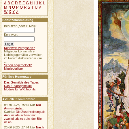
A
B
C
D
E
F
G
H
I
J
K
L
M
N
O
P
Q
R
S
T
U
V
W
X
Y
Z
Benutzeranmeldung
Benutzer (oder E-Mail):
Kennwort:
Kennwort vergessen?
Mitglieder können ihre
Lieblingsgemälde verwalten,
im Forum diskutieren u.v.m.
...
Schon angemeldet?
Mitgliederliste
Für Ihre Homepage
Das Gemälde des Tages
Das Zufallsgemälde
Module für WP/Joomla
Aktuelle Kommentare
03.10.2025, 15:46 Uhr
Die
Annunziata...
Radtke
:
Die Zuschreibung als
Annunziata scheint mir
zweifelhaft zu sein, der Blic
ist na...
25.06.2025, 17:44 Uhr
Nach