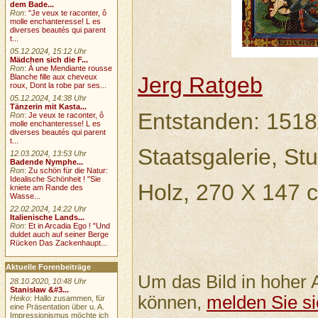
dem Bade...
Ron
:
"Je veux te raconter, ô
molle enchanteresse! L es
diverses beautés qui parent
t...
05.12.2024, 15:12 Uhr
Mädchen sich die F...
Ron
:
À une Mendiante rousse
Blanche fille aux cheveux
Jerg Ratgeb
roux, Dont la robe par ses...
05.12.2024, 14:38 Uhr
Tänzerin mit Kasta...
Entstanden: 1518
Ron
:
Je veux te raconter, ô
molle enchanteresse! L es
diverses beautés qui parent
t...
Staatsgalerie, Stu
12.03.2024, 13:53 Uhr
Badende Nymphe...
Ron
:
Zu schön für die Natur:
Idealische Schönheit ! "Sie
Holz, 270 X 147 
kniete am Rande des
Wasse...
22.02.2024, 14:22 Uhr
Italienische Lands...
Ron
:
Et in Arcadia Ego ! "Und
duldet auch auf seiner Berge
Rücken Das Zackenhaupt...
Aktuelle Forenbeiträge
Um das Bild in hoher 
28.10.2020, 10:48 Uhr
Stanisław &#3...
können,
melden Sie si
Heiko
: Hallo zusammen, für
eine Präsentation über u. A.
Impressionismus möchte ich