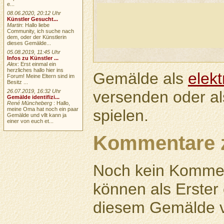
e...
08.06.2020, 20:12 Uhr
Künstler Gesucht...
Martin
: Hallo liebe
Community, ich suche nach
dem, oder der Künstlerin
dieses Gemälde...
05.08.2019, 11:45 Uhr
Infos zu Künstler ...
Alex
: Erst einmal ein
herzliches hallo hier ins
Gemälde als
elek
Forum! Meine Eltern sind im
Besitz ...
versenden oder a
26.07.2019, 16:32 Uhr
Gemälde identifizi...
René Müncheberg
: Hallo,
meine Oma hat noch ein paar
spielen.
Gemälde und vllt kann ja
einer von euch et...
Kommentare 
Noch kein Kommen
können als Erste
diesem Gemälde v