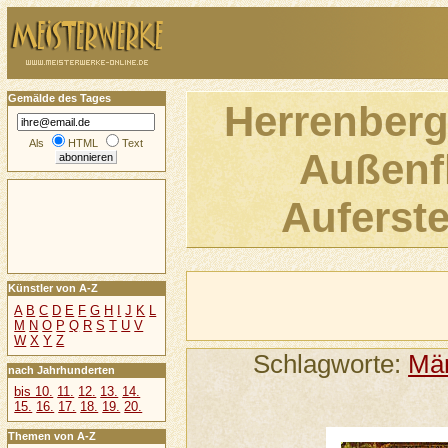
Gemälde des Tages
Herrenberge
Als
HTML
Text
Außenfl
Auferst
Künstler von A-Z
A
B
C
D
E
F
G
H
I
J
K
L
M
N
O
P
Q
R
S
T
U
V
W
X
Y
Z
Schlagworte:
Mä
nach Jahrhunderten
bis 10.
11.
12.
13.
14.
15.
16.
17.
18.
19.
20.
Themen von A-Z