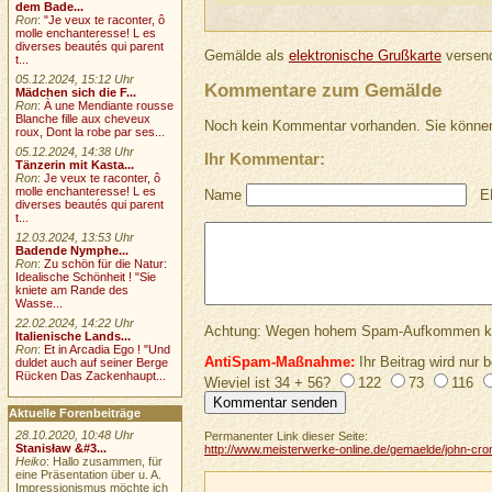
dem Bade...
Ron
:
"Je veux te raconter, ô
molle enchanteresse! L es
diverses beautés qui parent
Gemälde als
elektronische Grußkarte
versend
t...
05.12.2024, 15:12 Uhr
Kommentare zum Gemälde
Mädchen sich die F...
Ron
:
À une Mendiante rousse
Blanche fille aux cheveux
Noch kein Kommentar vorhanden. Sie können
roux, Dont la robe par ses...
05.12.2024, 14:38 Uhr
Ihr Kommentar:
Tänzerin mit Kasta...
Ron
:
Je veux te raconter, ô
molle enchanteresse! L es
Name
E
diverses beautés qui parent
t...
12.03.2024, 13:53 Uhr
Badende Nymphe...
Ron
:
Zu schön für die Natur:
Idealische Schönheit ! "Sie
kniete am Rande des
Wasse...
22.02.2024, 14:22 Uhr
Achtung: Wegen hohem Spam-Aufkommen keine 
Italienische Lands...
Ron
:
Et in Arcadia Ego ! "Und
AntiSpam-Maßnahme:
Ihr Beitrag wird nur b
duldet auch auf seiner Berge
Rücken Das Zackenhaupt...
Wieviel ist 34 + 56?
122
73
116
Aktuelle Forenbeiträge
28.10.2020, 10:48 Uhr
Permanenter Link dieser Seite:
Stanisław &#3...
http://www.meisterwerke-online.de/gemaelde/john-cr
Heiko
: Hallo zusammen, für
eine Präsentation über u. A.
Impressionismus möchte ich