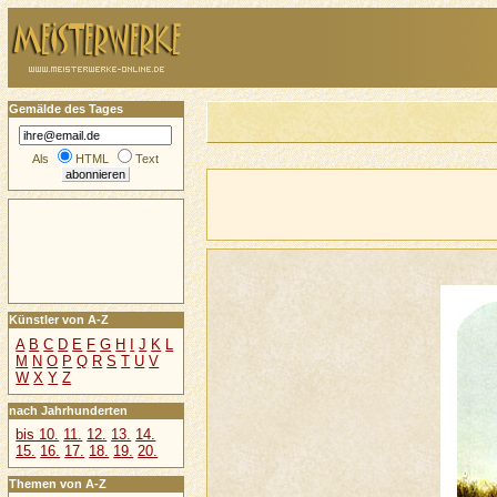
Gemälde des Tages
Als
HTML
Text
Künstler von A-Z
A
B
C
D
E
F
G
H
I
J
K
L
M
N
O
P
Q
R
S
T
U
V
W
X
Y
Z
nach Jahrhunderten
bis 10.
11.
12.
13.
14.
15.
16.
17.
18.
19.
20.
Themen von A-Z