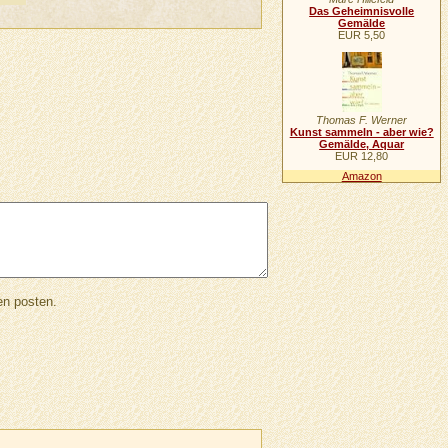
Das Geheimnisvolle
Gemälde
EUR 5,50
Thomas F. Werner
Kunst sammeln - aber wie?
Gemälde, Aquar
EUR 12,80
Amazon
en posten.