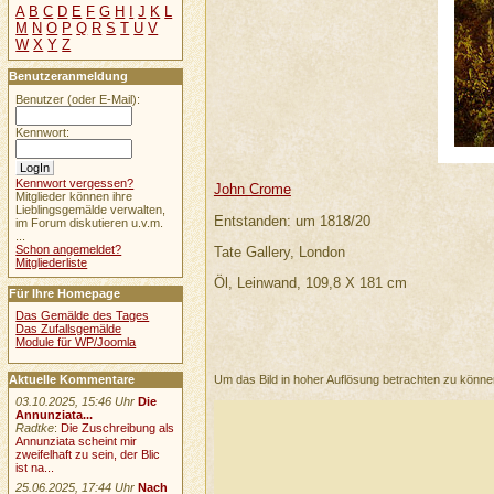
A
B
C
D
E
F
G
H
I
J
K
L
M
N
O
P
Q
R
S
T
U
V
W
X
Y
Z
Benutzeranmeldung
Benutzer (oder E-Mail):
Kennwort:
Kennwort vergessen?
John Crome
Mitglieder können ihre
Lieblingsgemälde verwalten,
Entstanden: um 1818/20
im Forum diskutieren u.v.m.
...
Schon angemeldet?
Tate Gallery, London
Mitgliederliste
Öl, Leinwand, 109,8 X 181 cm
Für Ihre Homepage
Das Gemälde des Tages
Das Zufallsgemälde
Module für WP/Joomla
Aktuelle Kommentare
Um das Bild in hoher Auflösung betrachten zu könn
03.10.2025, 15:46 Uhr
Die
Annunziata...
Radtke
:
Die Zuschreibung als
Annunziata scheint mir
zweifelhaft zu sein, der Blic
ist na...
25.06.2025, 17:44 Uhr
Nach