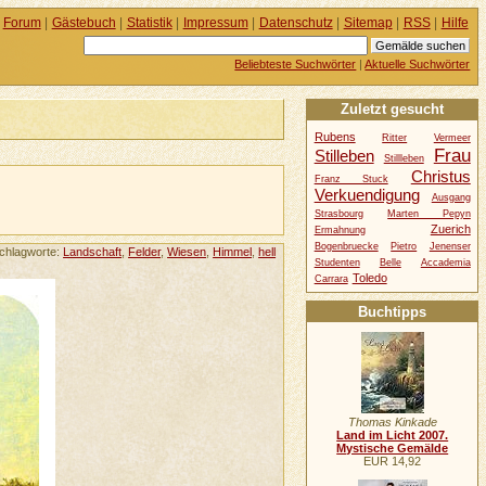
Forum
|
Gästebuch
|
Statistik
|
Impressum
|
Datenschutz
|
Sitemap
|
RSS
|
Hilfe
Beliebteste Suchwörter
|
Aktuelle Suchwörter
Zuletzt gesucht
Rubens
Ritter
Vermeer
Frau
Stilleben
Stillleben
Christus
Franz Stuck
Verkuendigung
Ausgang
Strasbourg
Marten Pepyn
Zuerich
Ermahnung
Bogenbruecke
Pietro
Jenenser
chlagworte:
Landschaft
,
Felder
,
Wiesen
,
Himmel
,
hell
Studenten
Belle
Accademia
Toledo
Carrara
Buchtipps
Thomas Kinkade
Land im Licht 2007.
Mystische Gemälde
EUR 14,92