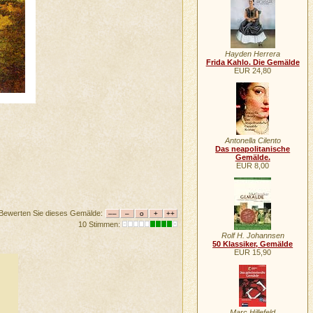
Hayden Herrera
Frida Kahlo. Die Gemälde
EUR 24,80
Antonella Cilento
Das neapolitanische
Gemälde.
EUR 8,00
Bewerten Sie dieses Gemälde:
10 Stimmen:
Rolf H. Johannsen
50 Klassiker, Gemälde
EUR 15,90
Marc Hillefeld