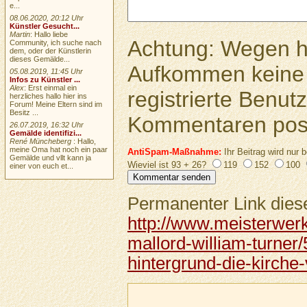
e...
08.06.2020, 20:12 Uhr
Künstler Gesucht...
Martin
: Hallo liebe
Achtung: Wegen 
Community, ich suche nach
dem, oder der Künstlerin
dieses Gemälde...
Aufkommen keine 
05.08.2019, 11:45 Uhr
Infos zu Künstler ...
Alex
: Erst einmal ein
registrierte Benutz
herzliches hallo hier ins
Forum! Meine Eltern sind im
Besitz ...
Kommentaren pos
26.07.2019, 16:32 Uhr
Gemälde identifizi...
René Müncheberg
: Hallo,
meine Oma hat noch ein paar
AntiSpam-Maßnahme:
Ihr Beitrag wird nur b
Gemälde und vllt kann ja
Wieviel ist 93 + 26?
119
152
100
einer von euch et...
Permanenter Link diese
http://www.meisterwer
mallord-william-turner
hintergrund-die-kirche-