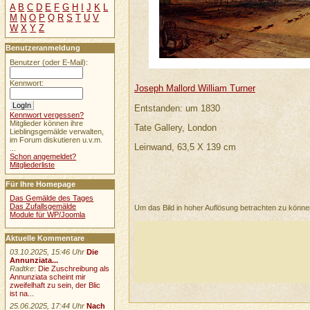
A
B
C
D
E
F
G
H
I
J
K
L
M
N
O
P
Q
R
S
T
U
V
W
X
Y
Z
Benutzeranmeldung
Benutzer (oder E-Mail):
Kennwort:
Joseph Mallord William Turner
Entstanden: um 1830
Kennwort vergessen?
Mitglieder können ihre
Tate Gallery, London
Lieblingsgemälde verwalten,
im Forum diskutieren u.v.m.
Leinwand, 63,5 X 139 cm
...
Schon angemeldet?
Mitgliederliste
Für Ihre Homepage
Das Gemälde des Tages
Das Zufallsgemälde
Um das Bild in hoher Auflösung betrachten zu könn
Module für WP/Joomla
Aktuelle Kommentare
03.10.2025, 15:46 Uhr
Die
Annunziata...
Radtke
:
Die Zuschreibung als
Annunziata scheint mir
zweifelhaft zu sein, der Blic
ist na...
25.06.2025, 17:44 Uhr
Nach