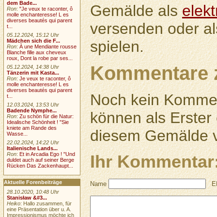
dem Bade...
Gemälde als
elek
Ron
:
"Je veux te raconter, ô
molle enchanteresse! L es
diverses beautés qui parent
versenden oder a
t...
05.12.2024, 15:12 Uhr
spielen.
Mädchen sich die F...
Ron
:
À une Mendiante rousse
Blanche fille aux cheveux
roux, Dont la robe par ses...
Kommentare 
05.12.2024, 14:38 Uhr
Tänzerin mit Kasta...
Ron
:
Je veux te raconter, ô
molle enchanteresse! L es
diverses beautés qui parent
Noch kein Kommen
t...
12.03.2024, 13:53 Uhr
Badende Nymphe...
können als Erste
Ron
:
Zu schön für die Natur:
Idealische Schönheit ! "Sie
kniete am Rande des
diesem Gemälde v
Wasse...
22.02.2024, 14:22 Uhr
Italienische Lands...
Ron
:
Et in Arcadia Ego ! "Und
Ihr Kommentar
duldet auch auf seiner Berge
Rücken Das Zackenhaupt...
Aktuelle Forenbeiträge
Name
E
28.10.2020, 10:48 Uhr
Stanisław &#3...
Heiko
: Hallo zusammen, für
eine Präsentation über u. A.
Impressionismus möchte ich