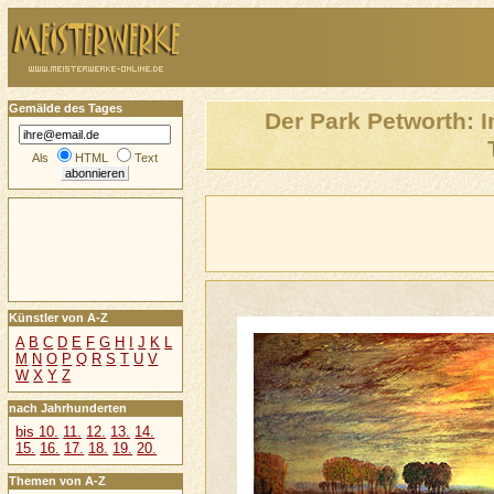
Gemälde des Tages
Der Park Petworth: 
Als
HTML
Text
Künstler von A-Z
A
B
C
D
E
F
G
H
I
J
K
L
M
N
O
P
Q
R
S
T
U
V
W
X
Y
Z
nach Jahrhunderten
bis 10.
11.
12.
13.
14.
15.
16.
17.
18.
19.
20.
Themen von A-Z