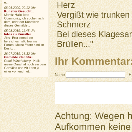
Herz
e...
08.06.2020, 20:12 Uhr
Künstler Gesucht...
Vergißt wie trunken
Martin
: Hallo liebe
Community, ich suche nach
Schmerz
dem, oder der Künstlerin
dieses Gemälde...
05.08.2019, 11:45 Uhr
Bei dieses Klages
Infos zu Künstler ...
Alex
: Erst einmal ein
Brüllen..."
herzliches hallo hier ins
Forum! Meine Eltern sind im
Besitz ...
26.07.2019, 16:32 Uhr
Ihr Kommentar
Gemälde identifizi...
René Müncheberg
: Hallo,
meine Oma hat noch ein paar
Gemälde und vllt kann ja
einer von euch et...
Name
E
Achtung: Wegen 
Aufkommen keine 