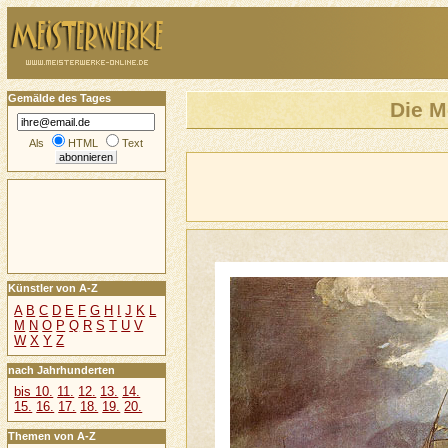
Gemälde des Tages
Die M
Als
HTML
Text
Künstler von A-Z
A
B
C
D
E
F
G
H
I
J
K
L
M
N
O
P
Q
R
S
T
U
V
W
X
Y
Z
nach Jahrhunderten
bis 10.
11.
12.
13.
14.
15.
16.
17.
18.
19.
20.
Themen von A-Z