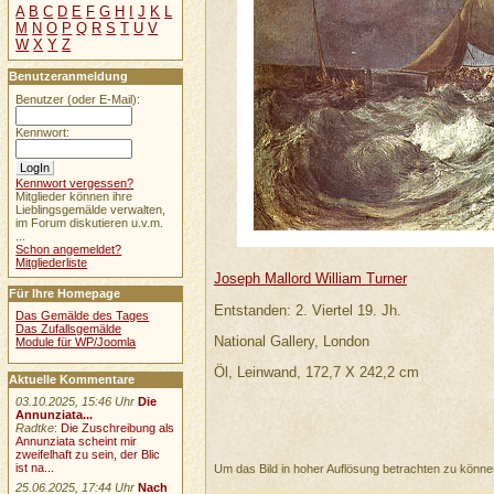
A
B
C
D
E
F
G
H
I
J
K
L
M
N
O
P
Q
R
S
T
U
V
W
X
Y
Z
Benutzeranmeldung
Benutzer (oder E-Mail):
Kennwort:
Kennwort vergessen?
Mitglieder können ihre
Lieblingsgemälde verwalten,
im Forum diskutieren u.v.m.
...
Schon angemeldet?
Mitgliederliste
Joseph Mallord William Turner
Für Ihre Homepage
Entstanden: 2. Viertel 19. Jh.
Das Gemälde des Tages
Das Zufallsgemälde
National Gallery, London
Module für WP/Joomla
Öl, Leinwand, 172,7 X 242,2 cm
Aktuelle Kommentare
03.10.2025, 15:46 Uhr
Die
Annunziata...
Radtke
:
Die Zuschreibung als
Annunziata scheint mir
zweifelhaft zu sein, der Blic
ist na...
Um das Bild in hoher Auflösung betrachten zu könn
25.06.2025, 17:44 Uhr
Nach