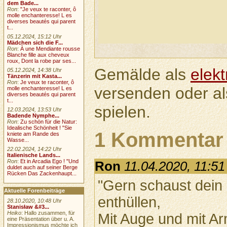
dem Bade...
Ron
:
"Je veux te raconter, ô
molle enchanteresse! L es
diverses beautés qui parent
t...
05.12.2024, 15:12 Uhr
Mädchen sich die F...
Ron
:
À une Mendiante rousse
Blanche fille aux cheveux
roux, Dont la robe par ses...
Gemälde als
elek
05.12.2024, 14:38 Uhr
Tänzerin mit Kasta...
Ron
:
Je veux te raconter, ô
versenden oder a
molle enchanteresse! L es
diverses beautés qui parent
t...
spielen.
12.03.2024, 13:53 Uhr
Badende Nymphe...
Ron
:
Zu schön für die Natur:
Idealische Schönheit ! "Sie
1 Kommentar
kniete am Rande des
Wasse...
22.02.2024, 14:22 Uhr
Italienische Lands...
Ron
:
Et in Arcadia Ego ! "Und
Ron
11.04.2020, 11:51
duldet auch auf seiner Berge
Rücken Das Zackenhaupt...
"Gern schaust dein B
Aktuelle Forenbeiträge
enthüllen,
28.10.2020, 10:48 Uhr
Stanisław &#3...
Heiko
: Hallo zusammen, für
Mit Auge und mit Ar
eine Präsentation über u. A.
Impressionismus möchte ich