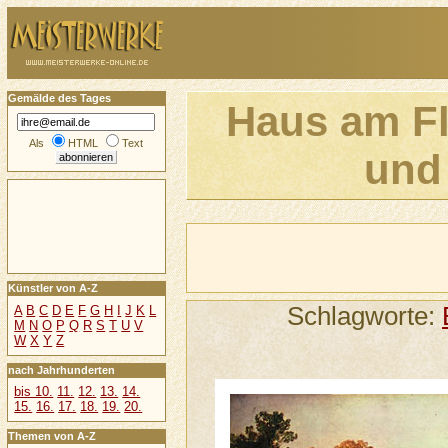
Gemälde des Tages
Haus am F
Als
HTML
Text
und
Künstler von A-Z
Schlagworte:
A
B
C
D
E
F
G
H
I
J
K
L
M
N
O
P
Q
R
S
T
U
V
W
X
Y
Z
nach Jahrhunderten
bis 10.
11.
12.
13.
14.
15.
16.
17.
18.
19.
20.
Themen von A-Z