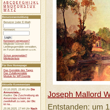
A
B
C
D
E
F
G
H
I
J
K
L
M
N
O
P
Q
R
S
T
U
V
W
X
Y
Z
Benutzeranmeldung
Benutzer (oder E-Mail):
Kennwort:
Kennwort vergessen?
Mitglieder können ihre
Lieblingsgemälde verwalten,
im Forum diskutieren u.v.m.
...
Schon angemeldet?
Mitgliederliste
Für Ihre Homepage
Das Gemälde des Tages
Das Zufallsgemälde
Module für WP/Joomla
Aktuelle Kommentare
03.10.2025, 15:46 Uhr
Die
Joseph Mallord W
Annunziata...
Radtke
:
Die Zuschreibung als
Annunziata scheint mir
zweifelhaft zu sein, der Blic
Entstanden: um 
ist na...
25.06.2025, 17:44 Uhr
Nach