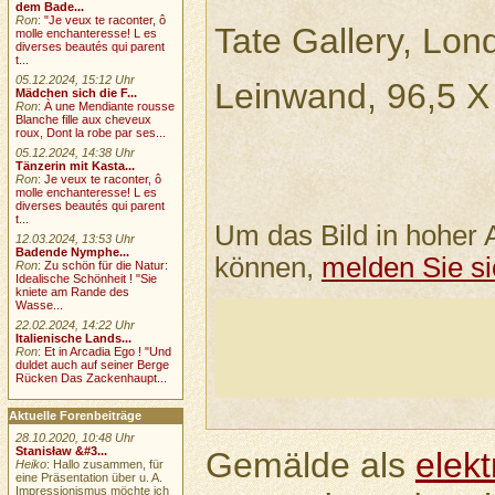
dem Bade...
Ron
:
"Je veux te raconter, ô
Tate Gallery, Lon
molle enchanteresse! L es
diverses beautés qui parent
t...
05.12.2024, 15:12 Uhr
Leinwand, 96,5 X
Mädchen sich die F...
Ron
:
À une Mendiante rousse
Blanche fille aux cheveux
roux, Dont la robe par ses...
05.12.2024, 14:38 Uhr
Tänzerin mit Kasta...
Ron
:
Je veux te raconter, ô
molle enchanteresse! L es
diverses beautés qui parent
t...
Um das Bild in hoher 
12.03.2024, 13:53 Uhr
Badende Nymphe...
können,
melden Sie si
Ron
:
Zu schön für die Natur:
Idealische Schönheit ! "Sie
kniete am Rande des
Wasse...
22.02.2024, 14:22 Uhr
Italienische Lands...
Ron
:
Et in Arcadia Ego ! "Und
duldet auch auf seiner Berge
Rücken Das Zackenhaupt...
Aktuelle Forenbeiträge
28.10.2020, 10:48 Uhr
Stanisław &#3...
Gemälde als
elek
Heiko
: Hallo zusammen, für
eine Präsentation über u. A.
Impressionismus möchte ich