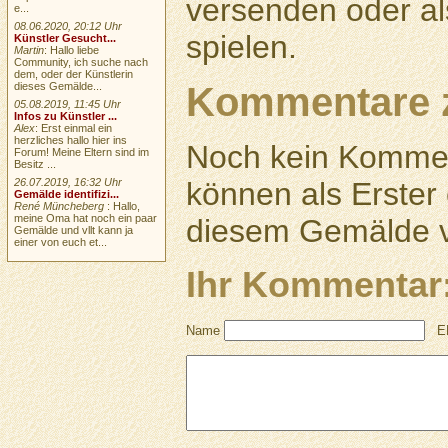
versenden oder a
e...
08.06.2020, 20:12 Uhr
spielen.
Künstler Gesucht...
Martin
: Hallo liebe
Community, ich suche nach
dem, oder der Künstlerin
Kommentare 
dieses Gemälde...
05.08.2019, 11:45 Uhr
Infos zu Künstler ...
Alex
: Erst einmal ein
herzliches hallo hier ins
Noch kein Kommen
Forum! Meine Eltern sind im
Besitz ...
26.07.2019, 16:32 Uhr
können als Erste
Gemälde identifizi...
René Müncheberg
: Hallo,
meine Oma hat noch ein paar
diesem Gemälde v
Gemälde und vllt kann ja
einer von euch et...
Ihr Kommentar
Name
E