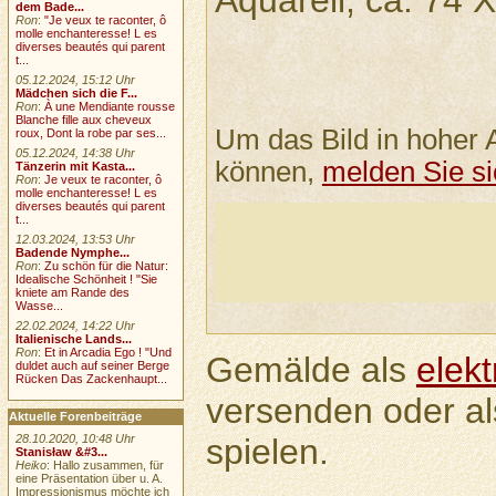
Aquarell, ca. 74 
dem Bade...
Ron
:
"Je veux te raconter, ô
molle enchanteresse! L es
diverses beautés qui parent
t...
05.12.2024, 15:12 Uhr
Mädchen sich die F...
Ron
:
À une Mendiante rousse
Blanche fille aux cheveux
Um das Bild in hoher 
roux, Dont la robe par ses...
05.12.2024, 14:38 Uhr
können,
melden Sie si
Tänzerin mit Kasta...
Ron
:
Je veux te raconter, ô
molle enchanteresse! L es
diverses beautés qui parent
t...
12.03.2024, 13:53 Uhr
Badende Nymphe...
Ron
:
Zu schön für die Natur:
Idealische Schönheit ! "Sie
kniete am Rande des
Wasse...
22.02.2024, 14:22 Uhr
Italienische Lands...
Ron
:
Et in Arcadia Ego ! "Und
Gemälde als
elek
duldet auch auf seiner Berge
Rücken Das Zackenhaupt...
versenden oder a
Aktuelle Forenbeiträge
spielen.
28.10.2020, 10:48 Uhr
Stanisław &#3...
Heiko
: Hallo zusammen, für
eine Präsentation über u. A.
Impressionismus möchte ich