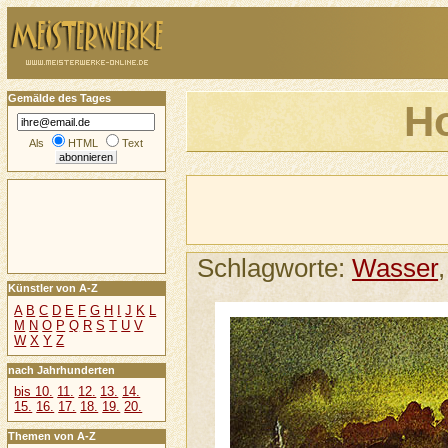
Gemälde des Tages
Ho
Als
HTML
Text
Schlagworte:
Wasser
Künstler von A-Z
A
B
C
D
E
F
G
H
I
J
K
L
M
N
O
P
Q
R
S
T
U
V
W
X
Y
Z
nach Jahrhunderten
bis 10.
11.
12.
13.
14.
15.
16.
17.
18.
19.
20.
Themen von A-Z