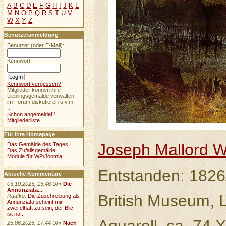
A
B
C
D
E
F
G
H
I
J
K
L
M
N
O
P
Q
R
S
T
U
V
W
X
Y
Z
Benutzeranmeldung
Benutzer (oder E-Mail):
Kennwort:
Kennwort vergessen?
Mitglieder können ihre
Lieblingsgemälde verwalten,
im Forum diskutieren u.v.m.
...
Schon angemeldet?
Mitgliederliste
Für Ihre Homepage
Joseph Mallord W
Das Gemälde des Tages
Das Zufallsgemälde
Module für WP/Joomla
Entstanden: 1826
Aktuelle Kommentare
03.10.2025, 15:46 Uhr
Die
Annunziata...
British Museum, 
Radtke
:
Die Zuschreibung als
Annunziata scheint mir
zweifelhaft zu sein, der Blic
ist na...
25.06.2025, 17:44 Uhr
Nach