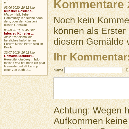
Kommentare 
e...
08.06.2020, 20:12 Uhr
Künstler Gesucht...
Martin
: Hallo liebe
Noch kein Kommen
Community, ich suche nach
dem, oder der Künstlerin
dieses Gemälde...
können als Erste
05.08.2019, 11:45 Uhr
Infos zu Künstler ...
Alex
: Erst einmal ein
diesem Gemälde v
herzliches hallo hier ins
Forum! Meine Eltern sind im
Besitz ...
26.07.2019, 16:32 Uhr
Ihr Kommentar
Gemälde identifizi...
René Müncheberg
: Hallo,
meine Oma hat noch ein paar
Gemälde und vllt kann ja
einer von euch et...
Name
E
Achtung: Wegen 
Aufkommen keine 