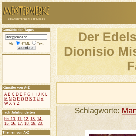
Gemälde des Tages
Der Edels
Als
HTML
Text
Dionisio Mi
F
Künstler von A-Z
A
B
C
D
E
F
G
H
I
J
K
L
M
N
O
P
Q
R
S
T
U
V
W
X
Y
Z
Schlagworte:
Ma
nach Jahrhunderten
bis 10.
11.
12.
13.
14.
15.
16.
17.
18.
19.
20.
Themen von A-Z