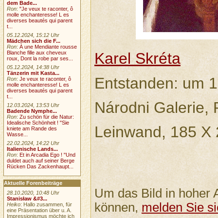
dem Bade...
Ron
:
"Je veux te raconter, ô
molle enchanteresse! L es
diverses beautés qui parent
t...
05.12.2024, 15:12 Uhr
Mädchen sich die F...
Ron
:
À une Mendiante rousse
Blanche fille aux cheveux
Karel Skréta
roux, Dont la robe par ses...
05.12.2024, 14:38 Uhr
Tänzerin mit Kasta...
Entstanden: um 
Ron
:
Je veux te raconter, ô
molle enchanteresse! L es
diverses beautés qui parent
t...
Národni Galerie, 
12.03.2024, 13:53 Uhr
Badende Nymphe...
Ron
:
Zu schön für die Natur:
Idealische Schönheit ! "Sie
Leinwand, 185 X
kniete am Rande des
Wasse...
22.02.2024, 14:22 Uhr
Italienische Lands...
Ron
:
Et in Arcadia Ego ! "Und
duldet auch auf seiner Berge
Rücken Das Zackenhaupt...
Aktuelle Forenbeiträge
Um das Bild in hoher 
28.10.2020, 10:48 Uhr
Stanisław &#3...
können,
melden Sie si
Heiko
: Hallo zusammen, für
eine Präsentation über u. A.
Impressionismus möchte ich