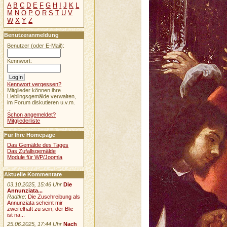
A
B
C
D
E
F
G
H
I
J
K
L
M
N
O
P
Q
R
S
T
U
V
W
X
Y
Z
Benutzeranmeldung
Benutzer (oder E-Mail):
Kennwort:
Kennwort vergessen?
Mitglieder können ihre
Lieblingsgemälde verwalten,
im Forum diskutieren u.v.m.
...
Schon angemeldet?
Mitgliederliste
Für Ihre Homepage
Das Gemälde des Tages
Das Zufallsgemälde
Module für WP/Joomla
Aktuelle Kommentare
03.10.2025, 15:46 Uhr
Die
Annunziata...
Radtke
:
Die Zuschreibung als
Annunziata scheint mir
zweifelhaft zu sein, der Blic
ist na...
25.06.2025, 17:44 Uhr
Nach