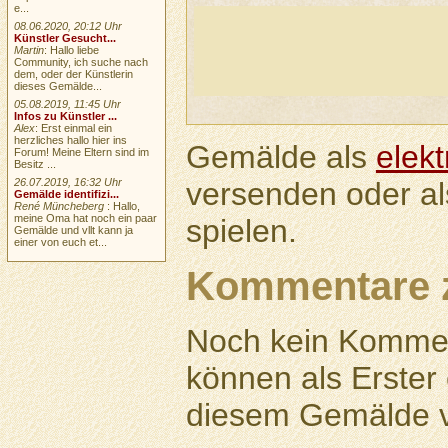
e...
08.06.2020, 20:12 Uhr
Künstler Gesucht...
Martin
: Hallo liebe
Community, ich suche nach
dem, oder der Künstlerin
dieses Gemälde...
05.08.2019, 11:45 Uhr
Infos zu Künstler ...
Alex
: Erst einmal ein
herzliches hallo hier ins
Gemälde als
elek
Forum! Meine Eltern sind im
Besitz ...
versenden oder a
26.07.2019, 16:32 Uhr
Gemälde identifizi...
René Müncheberg
: Hallo,
meine Oma hat noch ein paar
spielen.
Gemälde und vllt kann ja
einer von euch et...
Kommentare 
Noch kein Kommen
können als Erste
diesem Gemälde v