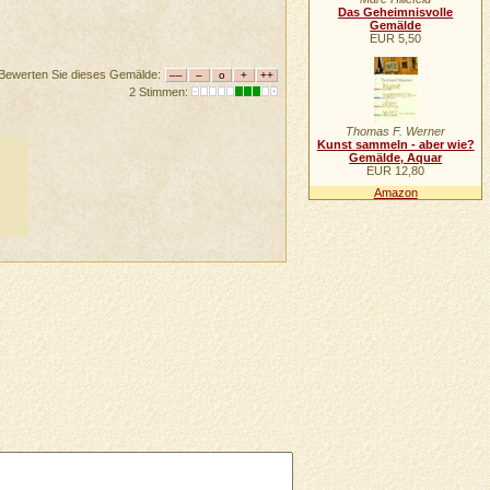
Das Geheimnisvolle
Gemälde
EUR 5,50
Bewerten Sie dieses Gemälde:
2 Stimmen:
Thomas F. Werner
Kunst sammeln - aber wie?
Gemälde, Aquar
EUR 12,80
Amazon