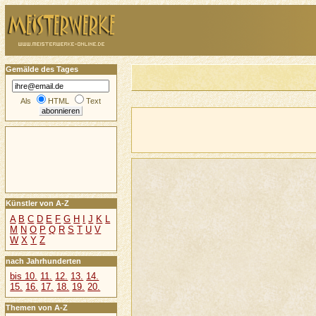
Gemälde des Tages
Als
HTML
Text
Künstler von A-Z
A
B
C
D
E
F
G
H
I
J
K
L
M
N
O
P
Q
R
S
T
U
V
W
X
Y
Z
nach Jahrhunderten
bis 10.
11.
12.
13.
14.
15.
16.
17.
18.
19.
20.
Themen von A-Z