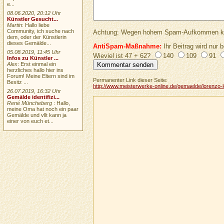
e...
08.06.2020, 20:12 Uhr
Künstler Gesucht...
Martin
: Hallo liebe
Community, ich suche nach
Achtung: Wegen hohem Spam-Aufkommen keine 
dem, oder der Künstlerin
dieses Gemälde...
AntiSpam-Maßnahme:
Ihr Beitrag wird nur b
05.08.2019, 11:45 Uhr
Wieviel ist 47 + 62?
140
109
91
Infos zu Künstler ...
Alex
: Erst einmal ein
herzliches hallo hier ins
Forum! Meine Eltern sind im
Permanenter Link dieser Seite:
Besitz ...
http://www.meisterwerke-online.de/gemaelde/lorenzo-lo
26.07.2019, 16:32 Uhr
Gemälde identifizi...
René Müncheberg
: Hallo,
meine Oma hat noch ein paar
Gemälde und vllt kann ja
einer von euch et...