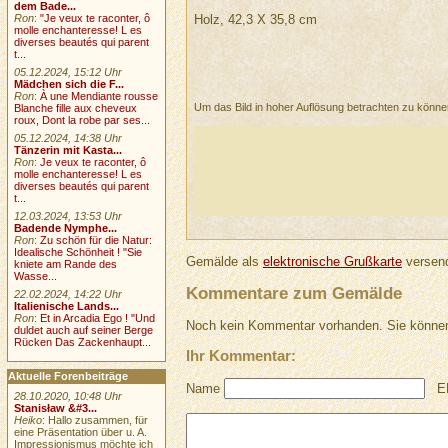
dem Bade...
Holz, 42,3 X 35,8 cm
Ron
:
"Je veux te raconter, ô
molle enchanteresse! L es
diverses beautés qui parent
t...
05.12.2024, 15:12 Uhr
Mädchen sich die F...
Ron
:
À une Mendiante rousse
Um das Bild in hoher Auflösung betrachten zu könn
Blanche fille aux cheveux
roux, Dont la robe par ses...
05.12.2024, 14:38 Uhr
Tänzerin mit Kasta...
Ron
:
Je veux te raconter, ô
molle enchanteresse! L es
diverses beautés qui parent
t...
12.03.2024, 13:53 Uhr
Badende Nymphe...
Ron
:
Zu schön für die Natur:
Idealische Schönheit ! "Sie
Gemälde als
elektronische Grußkarte
versend
kniete am Rande des
Wasse...
Kommentare zum Gemälde
22.02.2024, 14:22 Uhr
Italienische Lands...
Ron
:
Et in Arcadia Ego ! "Und
Noch kein Kommentar vorhanden. Sie können
duldet auch auf seiner Berge
Rücken Das Zackenhaupt...
Ihr Kommentar:
Aktuelle Forenbeiträge
Name
E
28.10.2020, 10:48 Uhr
Stanisław &#3...
Heiko
: Hallo zusammen, für
eine Präsentation über u. A.
Impressionismus möchte ich