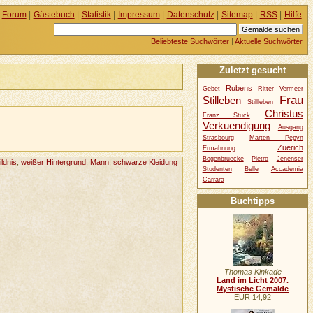
Forum
|
Gästebuch
|
Statistik
|
Impressum
|
Datenschutz
|
Sitemap
|
RSS
|
Hilfe
Beliebteste Suchwörter
|
Aktuelle Suchwörter
Zuletzt gesucht
Rubens
Gebet
Ritter
Vermeer
Frau
Stilleben
Stillleben
Christus
Franz Stuck
Verkuendigung
Ausgang
Strasbourg
Marten Pepyn
Zuerich
Ermahnung
Bogenbruecke
Pietro
Jenenser
ildnis
,
weißer Hintergrund
,
Mann
,
schwarze Kleidung
Studenten
Belle
Accademia
Carrara
Buchtipps
Thomas Kinkade
Land im Licht 2007.
Mystische Gemälde
EUR 14,92