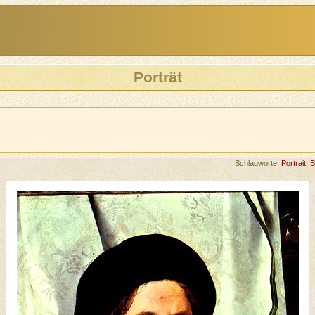
Porträt
Schlagworte:
Portrait
,
B