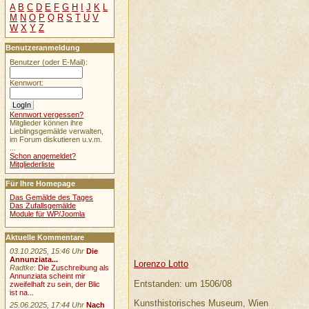
A
B
C
D
E
F
G
H
I
J
K
L
M
N
O
P
Q
R
S
T
U
V
W
X
Y
Z
Benutzeranmeldung
Benutzer (oder E-Mail):
Kennwort:
Kennwort vergessen?
Mitglieder können ihre
Lieblingsgemälde verwalten,
im Forum diskutieren u.v.m.
...
Schon angemeldet?
Mitgliederliste
Für Ihre Homepage
Das Gemälde des Tages
Das Zufallsgemälde
Module für WP/Joomla
Aktuelle Kommentare
03.10.2025, 15:46 Uhr
Die
Annunziata...
Lorenzo Lotto
Radtke
:
Die Zuschreibung als
Annunziata scheint mir
Entstanden: um 1506/08
zweifelhaft zu sein, der Blic
ist na...
Kunsthistorisches Museum, Wien
25.06.2025, 17:44 Uhr
Nach