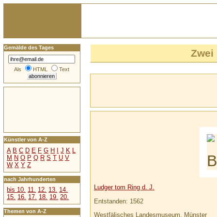
Gemälde des Tages
Zwei
Als
HTML
Text
Künstler von A-Z
A
B
C
D
E
F
G
H
I
J
K
L
M
N
O
P
Q
R
S
T
U
V
W
X
Y
Z
nach Jahrhunderten
Ludger tom Ring d. J.
bis 10.
11.
12.
13.
14.
15.
16.
17.
18.
19.
20.
Entstanden: 1562
Themen von A-Z
Westfälisches Landesmuseum, Münster