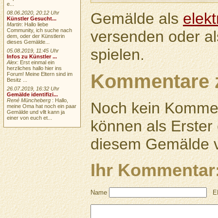
e...
Gemälde als
elek
08.06.2020, 20:12 Uhr
Künstler Gesucht...
Martin
: Hallo liebe
Community, ich suche nach
versenden oder a
dem, oder der Künstlerin
dieses Gemälde...
spielen.
05.08.2019, 11:45 Uhr
Infos zu Künstler ...
Alex
: Erst einmal ein
herzliches hallo hier ins
Kommentare 
Forum! Meine Eltern sind im
Besitz ...
26.07.2019, 16:32 Uhr
Gemälde identifizi...
René Müncheberg
: Hallo,
Noch kein Kommen
meine Oma hat noch ein paar
Gemälde und vllt kann ja
einer von euch et...
können als Erste
diesem Gemälde v
Ihr Kommentar
Name
E