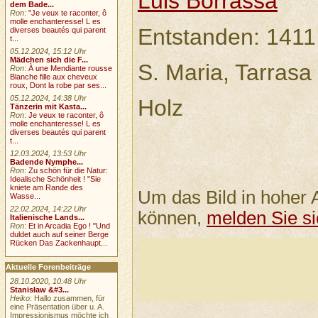
Luis Borrassá
dem Bade...
Ron
:
"Je veux te raconter, ô
molle enchanteresse! L es
Entstanden: 1411
diverses beautés qui parent
t...
05.12.2024, 15:12 Uhr
Mädchen sich die F...
S. Maria, Tarrasa
Ron
:
À une Mendiante rousse
Blanche fille aux cheveux
roux, Dont la robe par ses...
05.12.2024, 14:38 Uhr
Holz
Tänzerin mit Kasta...
Ron
:
Je veux te raconter, ô
molle enchanteresse! L es
diverses beautés qui parent
t...
12.03.2024, 13:53 Uhr
Badende Nymphe...
Ron
:
Zu schön für die Natur:
Idealische Schönheit ! "Sie
kniete am Rande des
Um das Bild in hoher 
Wasse...
22.02.2024, 14:22 Uhr
können,
melden Sie si
Italienische Lands...
Ron
:
Et in Arcadia Ego ! "Und
duldet auch auf seiner Berge
Rücken Das Zackenhaupt...
Aktuelle Forenbeiträge
28.10.2020, 10:48 Uhr
Stanisław &#3...
Heiko
: Hallo zusammen, für
eine Präsentation über u. A.
Impressionismus möchte ich