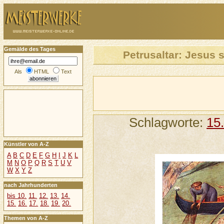
Gemälde des Tages
Petrusaltar: Jesus 
Als
HTML
Text
Schlagworte:
15
Künstler von A-Z
A
B
C
D
E
F
G
H
I
J
K
L
M
N
O
P
Q
R
S
T
U
V
W
X
Y
Z
nach Jahrhunderten
bis 10.
11.
12.
13.
14.
15.
16.
17.
18.
19.
20.
Themen von A-Z