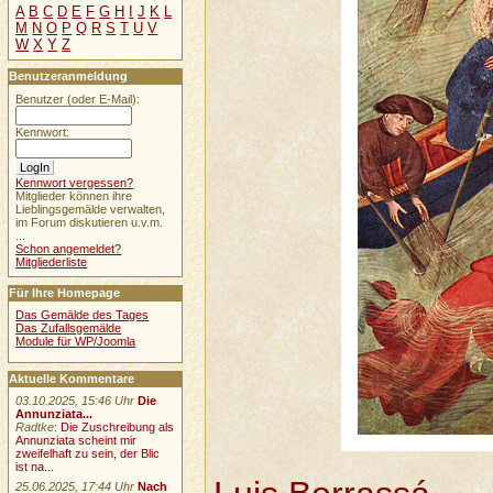
A
B
C
D
E
F
G
H
I
J
K
L
M
N
O
P
Q
R
S
T
U
V
W
X
Y
Z
Benutzeranmeldung
Benutzer (oder E-Mail):
Kennwort:
Kennwort vergessen?
Mitglieder können ihre
Lieblingsgemälde verwalten,
im Forum diskutieren u.v.m.
...
Schon angemeldet?
Mitgliederliste
Für Ihre Homepage
Das Gemälde des Tages
Das Zufallsgemälde
Module für WP/Joomla
Aktuelle Kommentare
03.10.2025, 15:46 Uhr
Die
Annunziata...
Radtke
:
Die Zuschreibung als
Annunziata scheint mir
zweifelhaft zu sein, der Blic
ist na...
25.06.2025, 17:44 Uhr
Nach