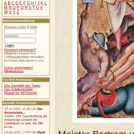
A
B
C
D
E
F
G
H
I
J
K
L
M
N
O
P
Q
R
S
T
U
V
W
X
Y
Z
Benutzeranmeldung
Benutzer (oder E-Mail):
Kennwort:
Kennwort vergessen?
Mitglieder können ihre
Lieblingsgemälde verwalten,
im Forum diskutieren u.v.m.
...
Schon angemeldet?
Mitgliederliste
Für Ihre Homepage
Das Gemälde des Tages
Das Zufallsgemälde
Module für WP/Joomla
Aktuelle Kommentare
03.10.2025, 15:46 Uhr
Die
Annunziata...
Radtke
:
Die Zuschreibung als
Annunziata scheint mir
zweifelhaft zu sein, der Blic
ist na...
25.06.2025, 17:44 Uhr
Nach