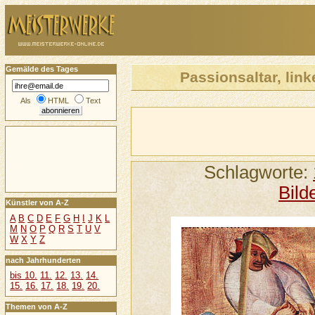
Gemälde des Tages
Passionsaltar, lin
Als
HTML
Text
Schlagworte:
Bild
Künstler von A-Z
A
B
C
D
E
F
G
H
I
J
K
L
M
N
O
P
Q
R
S
T
U
V
W
X
Y
Z
nach Jahrhunderten
bis 10.
11.
12.
13.
14.
15.
16.
17.
18.
19.
20.
Themen von A-Z