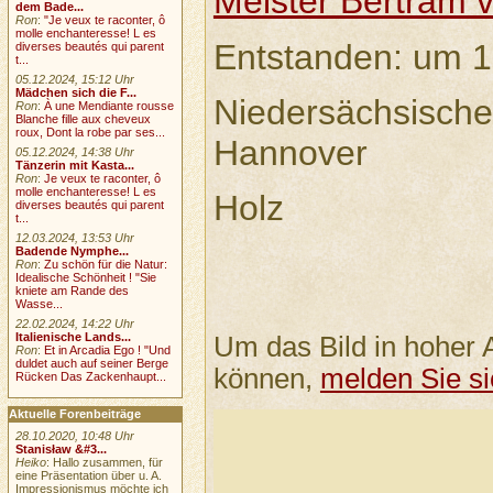
Meister Bertram 
dem Bade...
Ron
:
"Je veux te raconter, ô
molle enchanteresse! L es
Entstanden: um 
diverses beautés qui parent
t...
05.12.2024, 15:12 Uhr
Mädchen sich die F...
Niedersächsische
Ron
:
À une Mendiante rousse
Blanche fille aux cheveux
roux, Dont la robe par ses...
Hannover
05.12.2024, 14:38 Uhr
Tänzerin mit Kasta...
Ron
:
Je veux te raconter, ô
molle enchanteresse! L es
Holz
diverses beautés qui parent
t...
12.03.2024, 13:53 Uhr
Badende Nymphe...
Ron
:
Zu schön für die Natur:
Idealische Schönheit ! "Sie
kniete am Rande des
Wasse...
22.02.2024, 14:22 Uhr
Italienische Lands...
Um das Bild in hoher 
Ron
:
Et in Arcadia Ego ! "Und
duldet auch auf seiner Berge
können,
melden Sie si
Rücken Das Zackenhaupt...
Aktuelle Forenbeiträge
28.10.2020, 10:48 Uhr
Stanisław &#3...
Heiko
: Hallo zusammen, für
eine Präsentation über u. A.
Impressionismus möchte ich