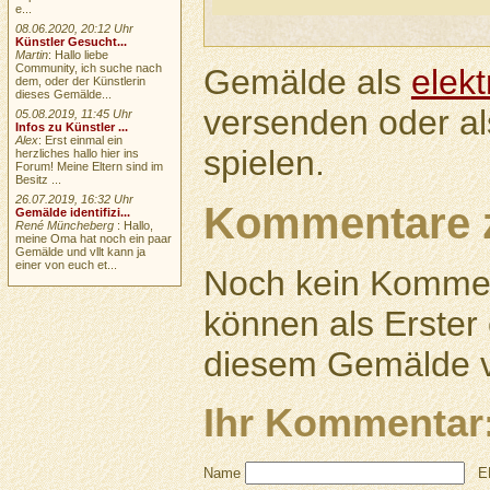
e...
08.06.2020, 20:12 Uhr
Künstler Gesucht...
Martin
: Hallo liebe
Community, ich suche nach
Gemälde als
elek
dem, oder der Künstlerin
dieses Gemälde...
versenden oder a
05.08.2019, 11:45 Uhr
Infos zu Künstler ...
Alex
: Erst einmal ein
spielen.
herzliches hallo hier ins
Forum! Meine Eltern sind im
Besitz ...
26.07.2019, 16:32 Uhr
Kommentare 
Gemälde identifizi...
René Müncheberg
: Hallo,
meine Oma hat noch ein paar
Gemälde und vllt kann ja
einer von euch et...
Noch kein Kommen
können als Erste
diesem Gemälde v
Ihr Kommentar
Name
E