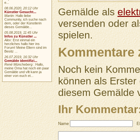
e...
Gemälde als
elek
08.06.2020, 20:12 Uhr
Künstler Gesucht...
Martin
: Hallo liebe
Community, ich suche nach
versenden oder a
dem, oder der Künstlerin
dieses Gemälde...
spielen.
05.08.2019, 11:45 Uhr
Infos zu Künstler ...
Alex
: Erst einmal ein
herzliches hallo hier ins
Kommentare 
Forum! Meine Eltern sind im
Besitz ...
26.07.2019, 16:32 Uhr
Gemälde identifizi...
René Müncheberg
: Hallo,
Noch kein Kommen
meine Oma hat noch ein paar
Gemälde und vllt kann ja
einer von euch et...
können als Erste
diesem Gemälde v
Ihr Kommentar
Name
E