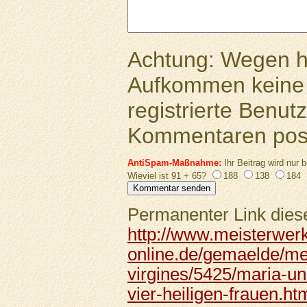
Achtung: Wegen 
Aufkommen keine 
registrierte Benutz
Kommentaren pos
AntiSpam-Maßnahme:
Ihr Beitrag wird nur b
Wieviel ist 91 + 65?
188
138
184
Permanenter Link diese
http://www.meisterwer
online.de/gemaelde/mei
virgines/5425/maria-u
vier-heiligen-frauen.ht