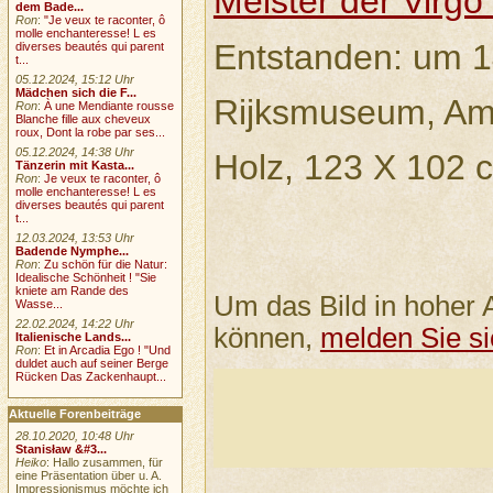
Meister der Virgo 
dem Bade...
Ron
:
"Je veux te raconter, ô
molle enchanteresse! L es
Entstanden: um 
diverses beautés qui parent
t...
05.12.2024, 15:12 Uhr
Mädchen sich die F...
Rijksmuseum, A
Ron
:
À une Mendiante rousse
Blanche fille aux cheveux
roux, Dont la robe par ses...
05.12.2024, 14:38 Uhr
Holz, 123 X 102 
Tänzerin mit Kasta...
Ron
:
Je veux te raconter, ô
molle enchanteresse! L es
diverses beautés qui parent
t...
12.03.2024, 13:53 Uhr
Badende Nymphe...
Ron
:
Zu schön für die Natur:
Idealische Schönheit ! "Sie
kniete am Rande des
Um das Bild in hoher 
Wasse...
22.02.2024, 14:22 Uhr
können,
melden Sie si
Italienische Lands...
Ron
:
Et in Arcadia Ego ! "Und
duldet auch auf seiner Berge
Rücken Das Zackenhaupt...
Aktuelle Forenbeiträge
28.10.2020, 10:48 Uhr
Stanisław &#3...
Heiko
: Hallo zusammen, für
eine Präsentation über u. A.
Impressionismus möchte ich