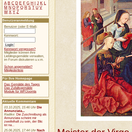
A
B
C
D
E
F
G
H
I
J
K
L
M
N
O
P
Q
R
S
T
U
V
W
X
Y
Z
Benutzeranmeldung
Benutzer (oder E-Mail):
Kennwort:
Kennwort vergessen?
Mitglieder können ihre
Lieblingsgemälde verwalten,
im Forum diskutieren u.v.m.
...
Schon angemeldet?
Mitgliederliste
Für Ihre Homepage
Das Gemälde des Tages
Das Zufallsgemälde
Module für WP/Joomla
Aktuelle Kommentare
03.10.2025, 15:46 Uhr
Die
Annunziata...
Radtke
:
Die Zuschreibung als
Annunziata scheint mir
zweifelhaft zu sein, der Blic
ist na...
25.06.2025, 17:44 Uhr
Nach