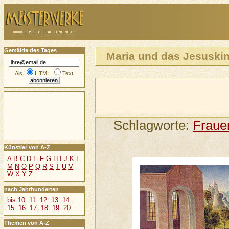
Gemälde des Tages
Maria und das Jesuskin
Als
HTML
Text
Schlagworte:
Fraue
Künstler von A-Z
A
B
C
D
E
F
G
H
I
J
K
L
M
N
O
P
Q
R
S
T
U
V
W
X
Y
Z
nach Jahrhunderten
bis 10.
11.
12.
13.
14.
15.
16.
17.
18.
19.
20.
Themen von A-Z