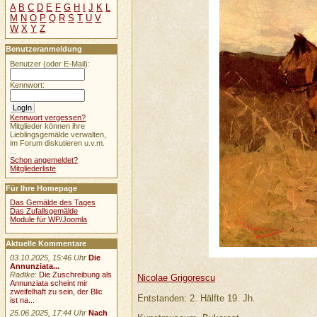
A
B
C
D
E
F
G
H
I
J
K
L
M
N
O
P
Q
R
S
T
U
V
W
X
Y
Z
Benutzeranmeldung
Benutzer (oder E-Mail):
Kennwort:
Kennwort vergessen?
Mitglieder können ihre
Lieblingsgemälde verwalten,
im Forum diskutieren u.v.m.
...
Schon angemeldet?
Mitgliederliste
Für Ihre Homepage
Das Gemälde des Tages
Das Zufallsgemälde
Module für WP/Joomla
Aktuelle Kommentare
03.10.2025, 15:46 Uhr
Die
Annunziata...
Radtke
:
Die Zuschreibung als
Nicolae Grigorescu
Annunziata scheint mir
zweifelhaft zu sein, der Blic
Entstanden: 2. Hälfte 19. Jh.
ist na...
25.06.2025, 17:44 Uhr
Nach