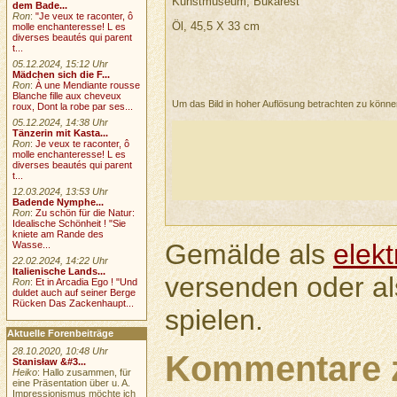
Kunstmuseum, Bukarest
dem Bade...
Ron
:
"Je veux te raconter, ô
Öl, 45,5 X 33 cm
molle enchanteresse! L es
diverses beautés qui parent
t...
05.12.2024, 15:12 Uhr
Mädchen sich die F...
Ron
:
À une Mendiante rousse
Blanche fille aux cheveux
Um das Bild in hoher Auflösung betrachten zu könn
roux, Dont la robe par ses...
05.12.2024, 14:38 Uhr
Tänzerin mit Kasta...
Ron
:
Je veux te raconter, ô
molle enchanteresse! L es
diverses beautés qui parent
t...
12.03.2024, 13:53 Uhr
Badende Nymphe...
Ron
:
Zu schön für die Natur:
Idealische Schönheit ! "Sie
kniete am Rande des
Gemälde als
elek
Wasse...
22.02.2024, 14:22 Uhr
Italienische Lands...
versenden oder a
Ron
:
Et in Arcadia Ego ! "Und
duldet auch auf seiner Berge
Rücken Das Zackenhaupt...
spielen.
Aktuelle Forenbeiträge
28.10.2020, 10:48 Uhr
Kommentare 
Stanisław &#3...
Heiko
: Hallo zusammen, für
eine Präsentation über u. A.
Impressionismus möchte ich