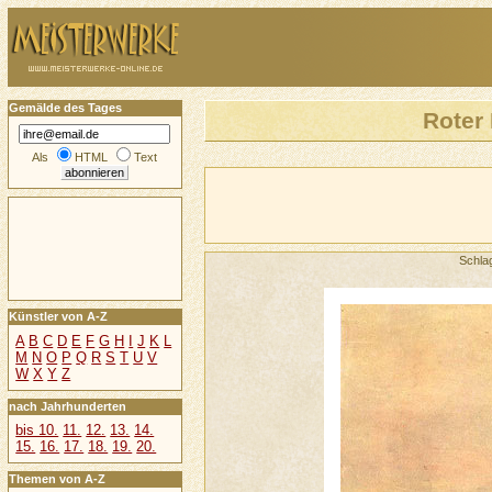
Gemälde des Tages
Roter 
Als
HTML
Text
Schla
Künstler von A-Z
A
B
C
D
E
F
G
H
I
J
K
L
M
N
O
P
Q
R
S
T
U
V
W
X
Y
Z
nach Jahrhunderten
bis 10.
11.
12.
13.
14.
15.
16.
17.
18.
19.
20.
Themen von A-Z