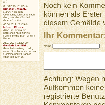
e...
Noch kein Kommen
08.06.2020, 20:12 Uhr
Künstler Gesucht...
können als Erste
Martin
: Hallo liebe
Community, ich suche nach
dem, oder der Künstlerin
diesem Gemälde v
dieses Gemälde...
05.08.2019, 11:45 Uhr
Infos zu Künstler ...
Alex
: Erst einmal ein
Ihr Kommentar
herzliches hallo hier ins
Forum! Meine Eltern sind im
Besitz ...
26.07.2019, 16:32 Uhr
Gemälde identifizi...
Name
E
René Müncheberg
: Hallo,
meine Oma hat noch ein paar
Gemälde und vllt kann ja
einer von euch et...
Achtung: Wegen 
Aufkommen keine 
registrierte Benutz
Kommentaren pos