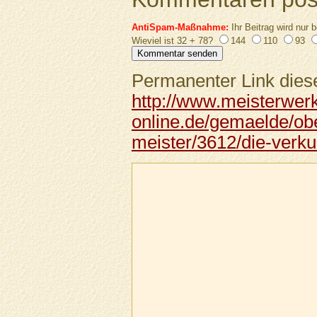
AntiSpam-Maßnahme:
Ihr Beitrag wird nur b
Wieviel ist 32 + 78?
144
110
93
Permanenter Link diese
http://www.meisterwer
online.de/gemaelde/obe
meister/3612/die-verk