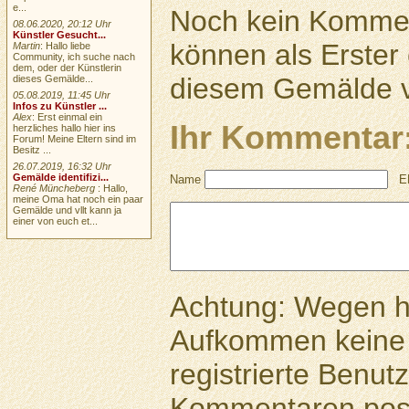
e...
Noch kein Kommen
08.06.2020, 20:12 Uhr
Künstler Gesucht...
können als Erste
Martin
: Hallo liebe
Community, ich suche nach
dem, oder der Künstlerin
diesem Gemälde v
dieses Gemälde...
05.08.2019, 11:45 Uhr
Infos zu Künstler ...
Alex
: Erst einmal ein
Ihr Kommentar
herzliches hallo hier ins
Forum! Meine Eltern sind im
Besitz ...
26.07.2019, 16:32 Uhr
Gemälde identifizi...
Name
E
René Müncheberg
: Hallo,
meine Oma hat noch ein paar
Gemälde und vllt kann ja
einer von euch et...
Achtung: Wegen 
Aufkommen keine 
registrierte Benutz
Kommentaren pos