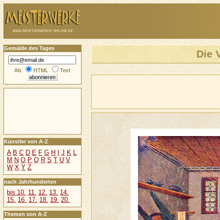
Gemälde des Tages
Die 
Als
HTML
Text
Künstler von A-Z
A
B
C
D
E
F
G
H
I
J
K
L
M
N
O
P
Q
R
S
T
U
V
W
X
Y
Z
nach Jahrhunderten
bis 10.
11.
12.
13.
14.
15.
16.
17.
18.
19.
20.
Themen von A-Z