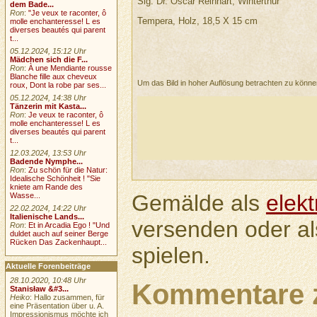
Slg. Dr. Oscar Reinhart, Winterthur
dem Bade...
Ron
:
"Je veux te raconter, ô
Tempera, Holz, 18,5 X 15 cm
molle enchanteresse! L es
diverses beautés qui parent
t...
05.12.2024, 15:12 Uhr
Mädchen sich die F...
Ron
:
À une Mendiante rousse
Blanche fille aux cheveux
Um das Bild in hoher Auflösung betrachten zu könn
roux, Dont la robe par ses...
05.12.2024, 14:38 Uhr
Tänzerin mit Kasta...
Ron
:
Je veux te raconter, ô
molle enchanteresse! L es
diverses beautés qui parent
t...
12.03.2024, 13:53 Uhr
Badende Nymphe...
Ron
:
Zu schön für die Natur:
Idealische Schönheit ! "Sie
kniete am Rande des
Gemälde als
elek
Wasse...
22.02.2024, 14:22 Uhr
Italienische Lands...
versenden oder a
Ron
:
Et in Arcadia Ego ! "Und
duldet auch auf seiner Berge
Rücken Das Zackenhaupt...
spielen.
Aktuelle Forenbeiträge
28.10.2020, 10:48 Uhr
Kommentare 
Stanisław &#3...
Heiko
: Hallo zusammen, für
eine Präsentation über u. A.
Impressionismus möchte ich