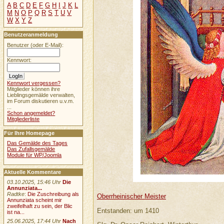
A
B
C
D
E
F
G
H
I
J
K
L
M
N
O
P
Q
R
S
T
U
V
W
X
Y
Z
Benutzeranmeldung
Benutzer (oder E-Mail):
Kennwort:
Kennwort vergessen?
Mitglieder können ihre
Lieblingsgemälde verwalten,
im Forum diskutieren u.v.m.
...
Schon angemeldet?
Mitgliederliste
Für Ihre Homepage
Das Gemälde des Tages
Das Zufallsgemälde
Module für WP/Joomla
Aktuelle Kommentare
03.10.2025, 15:46 Uhr
Die
Annunziata...
Radtke
:
Die Zuschreibung als
Oberrheinischer Meister
Annunziata scheint mir
zweifelhaft zu sein, der Blic
Entstanden: um 1410
ist na...
25.06.2025, 17:44 Uhr
Nach