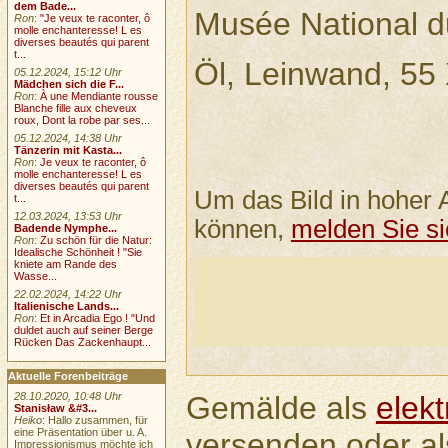
dem Bade...
Musée National d
Ron
:
"Je veux te raconter, ô
molle enchanteresse! L es
diverses beautés qui parent
t...
Öl, Leinwand, 55
05.12.2024, 15:12 Uhr
Mädchen sich die F...
Ron
:
À une Mendiante rousse
Blanche fille aux cheveux
roux, Dont la robe par ses...
05.12.2024, 14:38 Uhr
Tänzerin mit Kasta...
Ron
:
Je veux te raconter, ô
molle enchanteresse! L es
diverses beautés qui parent
Um das Bild in hoher 
t...
12.03.2024, 13:53 Uhr
können,
melden Sie si
Badende Nymphe...
Ron
:
Zu schön für die Natur:
Idealische Schönheit ! "Sie
kniete am Rande des
Wasse...
22.02.2024, 14:22 Uhr
Italienische Lands...
Ron
:
Et in Arcadia Ego ! "Und
duldet auch auf seiner Berge
Rücken Das Zackenhaupt...
Aktuelle Forenbeiträge
Gemälde als
elek
28.10.2020, 10:48 Uhr
Stanisław &#3...
Heiko
: Hallo zusammen, für
eine Präsentation über u. A.
versenden oder a
Impressionismus möchte ich