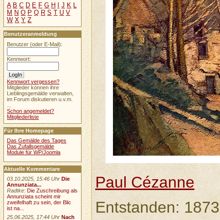
A
B
C
D
E
F
G
H
I
J
K
L
M
N
O
P
Q
R
S
T
U
V
W
X
Y
Z
Benutzeranmeldung
Benutzer (oder E-Mail):
Kennwort:
Kennwort vergessen?
Mitglieder können ihre
Lieblingsgemälde verwalten,
im Forum diskutieren u.v.m.
...
Schon angemeldet?
Mitgliederliste
Für Ihre Homepage
Das Gemälde des Tages
Das Zufallsgemälde
Module für WP/Joomla
Aktuelle Kommentare
Paul Cézanne
03.10.2025, 15:46 Uhr
Die
Annunziata...
Radtke
:
Die Zuschreibung als
Annunziata scheint mir
Entstanden: 1873
zweifelhaft zu sein, der Blic
ist na...
25.06.2025, 17:44 Uhr
Nach