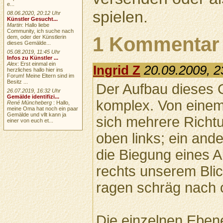
e...
spielen.
08.06.2020, 20:12 Uhr
Künstler Gesucht...
Martin
: Hallo liebe
Community, ich suche nach
1 Kommentar
dem, oder der Künstlerin
dieses Gemälde...
05.08.2019, 11:45 Uhr
Infos zu Künstler ...
Alex
: Erst einmal ein
Ingrid Z
20.09.2009, 2
herzliches hallo hier ins
Forum! Meine Eltern sind im
Besitz ...
Der Aufbau dieses 
26.07.2019, 16:32 Uhr
Gemälde identifizi...
komplex. Von einem 
René Müncheberg
: Hallo,
meine Oma hat noch ein paar
Gemälde und vllt kann ja
sich mehrere Richt
einer von euch et...
oben links; ein ander
die Biegung eines A
rechts unserem Bli
ragen schräg nach 
Die einzelnen Eben