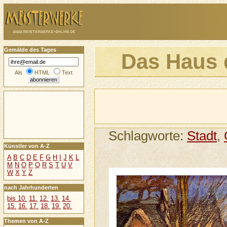
Gemälde des Tages
Das Haus 
Als
HTML
Text
Schlagworte:
Stadt
,
Künstler von A-Z
A
B
C
D
E
F
G
H
I
J
K
L
M
N
O
P
Q
R
S
T
U
V
W
X
Y
Z
nach Jahrhunderten
bis 10.
11.
12.
13.
14.
15.
16.
17.
18.
19.
20.
Themen von A-Z