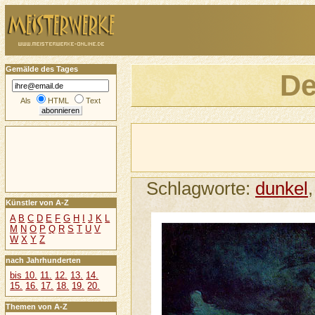
Gemälde des Tages
De
Als
HTML
Text
Schlagworte:
dunkel
Künstler von A-Z
A
B
C
D
E
F
G
H
I
J
K
L
M
N
O
P
Q
R
S
T
U
V
W
X
Y
Z
nach Jahrhunderten
bis 10.
11.
12.
13.
14.
15.
16.
17.
18.
19.
20.
Themen von A-Z