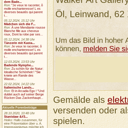
dem Bade...
Ron
:
"Je veux te raconter, ô
molle enchanteresse! L es
Öl, Leinwand, 62
diverses beautés qui parent
t...
05.12.2024, 15:12 Uhr
Mädchen sich die F...
Ron
:
À une Mendiante rousse
Blanche fille aux cheveux
roux, Dont la robe par ses...
Um das Bild in hoher 
05.12.2024, 14:38 Uhr
Tänzerin mit Kasta...
können,
melden Sie si
Ron
:
Je veux te raconter, ô
molle enchanteresse! L es
diverses beautés qui parent
t...
12.03.2024, 13:53 Uhr
Badende Nymphe...
Ron
:
Zu schön für die Natur:
Idealische Schönheit ! "Sie
kniete am Rande des
Wasse...
22.02.2024, 14:22 Uhr
Italienische Lands...
Ron
:
Et in Arcadia Ego ! "Und
duldet auch auf seiner Berge
Gemälde als
elek
Rücken Das Zackenhaupt...
versenden oder a
Aktuelle Forenbeiträge
28.10.2020, 10:48 Uhr
Stanisław &#3...
spielen.
Heiko
: Hallo zusammen, für
eine Präsentation über u. A.
Impressionismus möchte ich