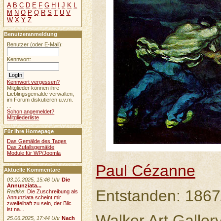
A
B
C
D
E
F
G
H
I
J
K
L
M
N
O
P
Q
R
S
T
U
V
W
X
Y
Z
Benutzeranmeldung
Benutzer (oder E-Mail):
Kennwort:
Kennwort vergessen?
Mitglieder können ihre
Lieblingsgemälde verwalten,
im Forum diskutieren u.v.m.
...
Schon angemeldet?
Mitgliederliste
Für Ihre Homepage
Das Gemälde des Tages
Das Zufallsgemälde
Module für WP/Joomla
Paul Cézanne
Aktuelle Kommentare
03.10.2025, 15:46 Uhr
Die
Annunziata...
Entstanden: 1867
Radtke
:
Die Zuschreibung als
Annunziata scheint mir
zweifelhaft zu sein, der Blic
ist na...
Walker Art Gallery
25.06.2025, 17:44 Uhr
Nach