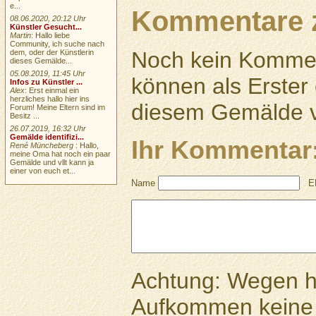
e...
Kommentare 
08.06.2020, 20:12 Uhr
Künstler Gesucht...
Martin
: Hallo liebe
Community, ich suche nach
Noch kein Kommen
dem, oder der Künstlerin
dieses Gemälde...
05.08.2019, 11:45 Uhr
können als Erste
Infos zu Künstler ...
Alex
: Erst einmal ein
herzliches hallo hier ins
diesem Gemälde v
Forum! Meine Eltern sind im
Besitz ...
26.07.2019, 16:32 Uhr
Gemälde identifizi...
Ihr Kommentar
René Müncheberg
: Hallo,
meine Oma hat noch ein paar
Gemälde und vllt kann ja
einer von euch et...
Name
E
Achtung: Wegen 
Aufkommen keine 