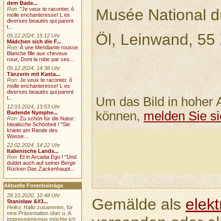
dem Bade...
Musée National d
Ron
:
"Je veux te raconter, ô
molle enchanteresse! L es
diverses beautés qui parent
t...
Öl, Leinwand, 55
05.12.2024, 15:12 Uhr
Mädchen sich die F...
Ron
:
À une Mendiante rousse
Blanche fille aux cheveux
roux, Dont la robe par ses...
05.12.2024, 14:38 Uhr
Tänzerin mit Kasta...
Ron
:
Je veux te raconter, ô
molle enchanteresse! L es
diverses beautés qui parent
Um das Bild in hoher 
t...
12.03.2024, 13:53 Uhr
können,
melden Sie si
Badende Nymphe...
Ron
:
Zu schön für die Natur:
Idealische Schönheit ! "Sie
kniete am Rande des
Wasse...
22.02.2024, 14:22 Uhr
Italienische Lands...
Ron
:
Et in Arcadia Ego ! "Und
duldet auch auf seiner Berge
Rücken Das Zackenhaupt...
Aktuelle Forenbeiträge
28.10.2020, 10:48 Uhr
Gemälde als
elek
Stanisław &#3...
Heiko
: Hallo zusammen, für
eine Präsentation über u. A.
Impressionismus möchte ich