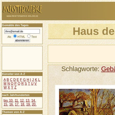
Gemälde des Tages
Haus de
Als
HTML
Text
Schlagworte:
Geb
Künstler von A-Z
A
B
C
D
E
F
G
H
I
J
K
L
M
N
O
P
Q
R
S
T
U
V
W
X
Y
Z
nach Jahrhunderten
bis 10.
11.
12.
13.
14.
15.
16.
17.
18.
19.
20.
Themen von A-Z