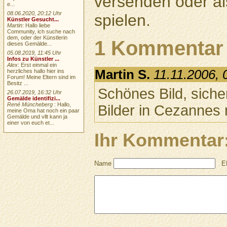
versenden oder a
e...
08.06.2020, 20:12 Uhr
spielen.
Künstler Gesucht...
Martin
: Hallo liebe
Community, ich suche nach
dem, oder der Künstlerin
1 Kommentar
dieses Gemälde...
05.08.2019, 11:45 Uhr
Infos zu Künstler ...
Alex
: Erst einmal ein
Martin S.
11.11.2006, 
herzliches hallo hier ins
Forum! Meine Eltern sind im
Besitz ...
Schönes Bild, sicher
26.07.2019, 16:32 Uhr
Gemälde identifizi...
René Müncheberg
: Hallo,
Bilder in Cezannes 
meine Oma hat noch ein paar
Gemälde und vllt kann ja
einer von euch et...
Ihr Kommentar
Name
E