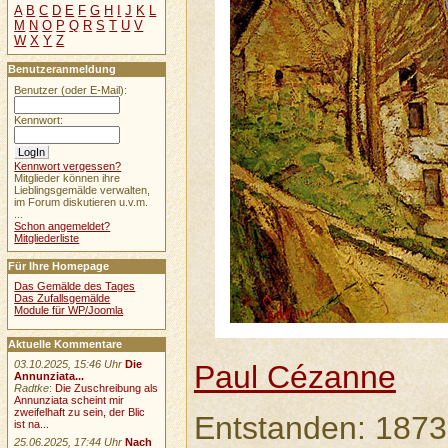
A
B
C
D
E
F
G
H
I
J
K
L
M
N
O
P
Q
R
S
T
U
V
W
X
Y
Z
Benutzeranmeldung
Benutzer (oder E-Mail):
Kennwort:
Kennwort vergessen?
Mitglieder können ihre
Lieblingsgemälde verwalten,
im Forum diskutieren u.v.m.
...
Schon angemeldet?
Mitgliederliste
Für Ihre Homepage
Das Gemälde des Tages
Das Zufallsgemälde
Module für WP/Joomla
Aktuelle Kommentare
03.10.2025, 15:46 Uhr
Die
Paul Cézanne
Annunziata...
Radtke
:
Die Zuschreibung als
Annunziata scheint mir
zweifelhaft zu sein, der Blic
Entstanden: 1873
ist na...
25.06.2025, 17:44 Uhr
Nach