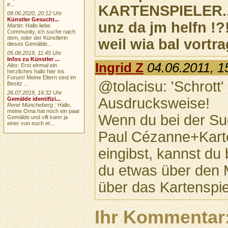
e...
KARTENSPIELER...
08.06.2020, 20:12 Uhr
Künstler Gesucht...
unz da jm helfn !?
Martin
: Hallo liebe
Community, ich suche nach
dem, oder der Künstlerin
weil wia bal vortr
dieses Gemälde...
05.08.2019, 11:45 Uhr
Infos zu Künstler ...
Ingrid Z
04.06.2011, 1
Alex
: Erst einmal ein
herzliches hallo hier ins
Forum! Meine Eltern sind im
@tolacisu: 'Schrott'
Besitz ...
26.07.2019, 16:32 Uhr
Ausdrucksweise!
Gemälde identifizi...
René Müncheberg
: Hallo,
meine Oma hat noch ein paar
Wenn du bei der S
Gemälde und vllt kann ja
einer von euch et...
Paul Cézanne+Karte
eingibst, kannst du
du etwas über den M
über das Kartenspie
Ihr Kommentar