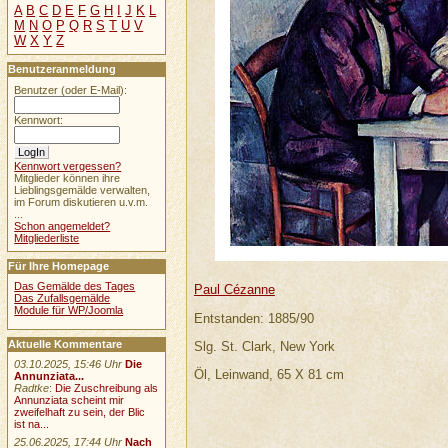
A
B
C
D
E
F
G
H
I
J
K
L
M
N
O
P
Q
R
S
T
U
V
W
X
Y
Z
Benutzeranmeldung
Benutzer (oder E-Mail):
Kennwort:
Kennwort vergessen?
Mitglieder können ihre
Lieblingsgemälde verwalten,
im Forum diskutieren u.v.m.
...
Schon angemeldet?
Mitgliederliste
Für Ihre Homepage
Das Gemälde des Tages
Paul Cézanne
Das Zufallsgemälde
Module für WP/Joomla
Entstanden: 1885/90
Aktuelle Kommentare
Slg. St. Clark, New York
03.10.2025, 15:46 Uhr
Die
Öl, Leinwand, 65 X 81 cm
Annunziata...
Radtke
:
Die Zuschreibung als
Annunziata scheint mir
zweifelhaft zu sein, der Blic
ist na...
25.06.2025, 17:44 Uhr
Nach