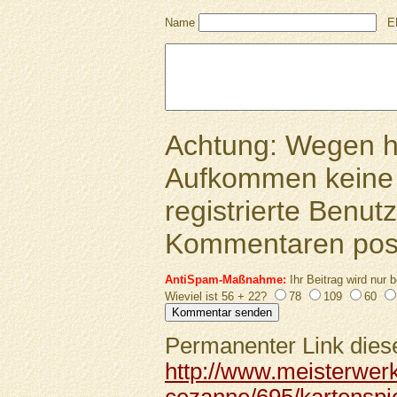
Name
E
Achtung: Wegen 
Aufkommen keine 
registrierte Benutz
Kommentaren pos
AntiSpam-Maßnahme:
Ihr Beitrag wird nur b
Wieviel ist 56 + 22?
78
109
60
Permanenter Link diese
http://www.meisterwer
cezanne/695/kartenspie