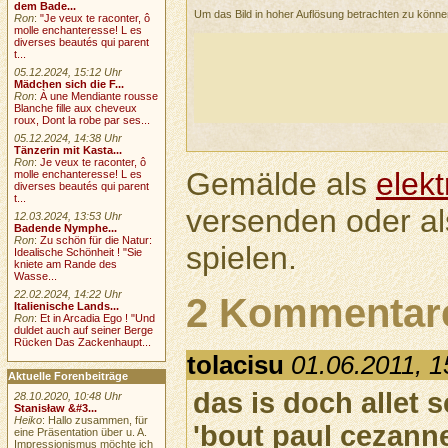
dem Bade...
Um das Bild in hoher Auflösung betrachten zu könn
Ron
:
"Je veux te raconter, ô
molle enchanteresse! L es
diverses beautés qui parent
t...
05.12.2024, 15:12 Uhr
Mädchen sich die F...
Ron
:
À une Mendiante rousse
Blanche fille aux cheveux
roux, Dont la robe par ses...
05.12.2024, 14:38 Uhr
Tänzerin mit Kasta...
Ron
:
Je veux te raconter, ô
Gemälde als
elek
molle enchanteresse! L es
diverses beautés qui parent
t...
versenden oder a
12.03.2024, 13:53 Uhr
Badende Nymphe...
Ron
:
Zu schön für die Natur:
spielen.
Idealische Schönheit ! "Sie
kniete am Rande des
Wasse...
22.02.2024, 14:22 Uhr
2 Kommentar
Italienische Lands...
Ron
:
Et in Arcadia Ego ! "Und
duldet auch auf seiner Berge
Rücken Das Zackenhaupt...
tolacisu
01.06.2011, 1
Aktuelle Forenbeiträge
das is doch allet s
28.10.2020, 10:48 Uhr
Stanisław &#3...
Heiko
: Hallo zusammen, für
'bout paul cezann
eine Präsentation über u. A.
Impressionismus möchte ich