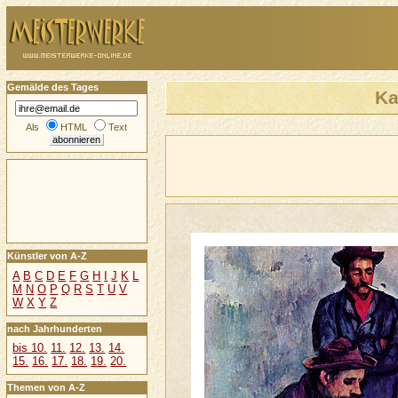
Gemälde des Tages
Ka
Als
HTML
Text
Künstler von A-Z
A
B
C
D
E
F
G
H
I
J
K
L
M
N
O
P
Q
R
S
T
U
V
W
X
Y
Z
nach Jahrhunderten
bis 10.
11.
12.
13.
14.
15.
16.
17.
18.
19.
20.
Themen von A-Z