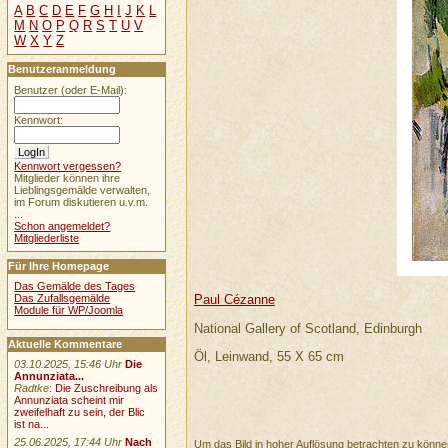
A
B
C
D
E
F
G
H
I
J
K
L
M
N
O
P
Q
R
S
T
U
V
W
X
Y
Z
Benutzeranmeldung
Benutzer (oder E-Mail):
Kennwort:
Kennwort vergessen?
Mitglieder können ihre
Lieblingsgemälde verwalten,
im Forum diskutieren u.v.m.
...
Schon angemeldet?
Mitgliederliste
Für Ihre Homepage
Das Gemälde des Tages
Das Zufallsgemälde
Paul Cézanne
Module für WP/Joomla
National Gallery of Scotland, Edinburgh
Aktuelle Kommentare
Öl, Leinwand, 55 X 65 cm
03.10.2025, 15:46 Uhr
Die
Annunziata...
Radtke
:
Die Zuschreibung als
Annunziata scheint mir
zweifelhaft zu sein, der Blic
ist na...
25.06.2025, 17:44 Uhr
Nach
Um das Bild in hoher Auflösung betrachten zu könn