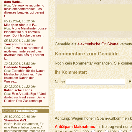
dem Bade...
Ron
:
"Je veux te raconter, ô
molle enchanteresse! L es
diverses beautés qui parent
t...
05.12.2024, 15:12 Uhr
Mädchen sich die F...
Ron
:
À une Mendiante rousse
Blanche fille aux cheveux
roux, Dont la robe par ses...
05.12.2024, 14:38 Uhr
Gemälde als
elektronische Grußkarte
versend
Tänzerin mit Kasta...
Ron
:
Je veux te raconter, ô
molle enchanteresse! L es
Kommentare zum Gemälde
diverses beautés qui parent
t...
Noch kein Kommentar vorhanden. Sie können
12.03.2024, 13:53 Uhr
Badende Nymphe...
Ron
:
Zu schön für die Natur:
Ihr Kommentar:
Idealische Schönheit ! "Sie
kniete am Rande des
Wasse...
Name
E
22.02.2024, 14:22 Uhr
Italienische Lands...
Ron
:
Et in Arcadia Ego ! "Und
duldet auch auf seiner Berge
Rücken Das Zackenhaupt...
Aktuelle Forenbeiträge
28.10.2020, 10:48 Uhr
Achtung: Wegen hohem Spam-Aufkommen keine 
Stanisław &#3...
Heiko
: Hallo zusammen, für
AntiSpam-Maßnahme:
Ihr Beitrag wird nur b
eine Präsentation über u. A.
Impressionismus möchte ich