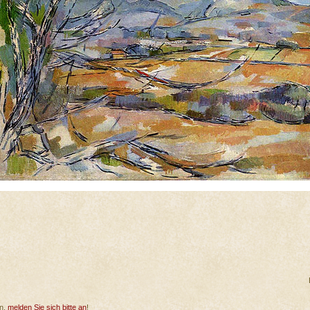
en,
melden Sie sich bitte an
!