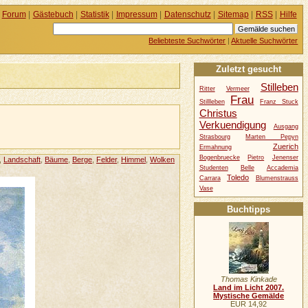
Forum
|
Gästebuch
|
Statistik
|
Impressum
|
Datenschutz
|
Sitemap
|
RSS
|
Hilfe
Beliebteste Suchwörter
|
Aktuelle Suchwörter
Zuletzt gesucht
Stilleben
Ritter
Vermeer
Frau
Stillleben
Franz Stuck
Christus
Verkuendigung
Ausgang
Strasbourg
Marten Pepyn
Zuerich
Ermahnung
Bogenbruecke
Pietro
Jenenser
,
Landschaft
,
Bäume
,
Berge
,
Felder
,
Himmel
,
Wolken
Studenten
Belle
Accademia
Toledo
Carrara
Blumenstrauss
Vase
Buchtipps
Thomas Kinkade
Land im Licht 2007.
Mystische Gemälde
EUR 14,92