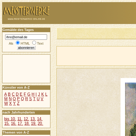
Gemälde des Tages
Als
HTML
Text
Künstler von A-Z
A
B
C
D
E
F
G
H
I
J
K
L
M
N
O
P
Q
R
S
T
U
V
W
X
Y
Z
nach Jahrhunderten
bis 10.
11.
12.
13.
14.
15.
16.
17.
18.
19.
20.
Themen von A-Z