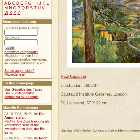
A
B
C
D
E
F
G
H
I
J
K
L
M
N
O
P
Q
R
S
T
U
V
W
X
Y
Z
Benutzeranmeldung
Benutzer (oder E-Mail):
Kennwort:
Kennwort vergessen?
Mitglieder können ihre
Lieblingsgemälde verwalten,
im Forum diskutieren u.v.m.
...
Schon angemeldet?
Mitgliederliste
Paul Cézanne
Für Ihre Homepage
Entstanden: 1885/87
Das Gemälde des Tages
Das Zufallsgemälde
Courtauld Institute Galleries, London
Module für WP/Joomla
Öl, Leinwand, 67 X 92 cm
Aktuelle Kommentare
03.10.2025, 15:46 Uhr
Die
Annunziata...
Radtke
:
Die Zuschreibung als
Annunziata scheint mir
zweifelhaft zu sein, der Blic
Um das Bild in hoher Auflösung betrachten zu könn
ist na...
25.06.2025, 17:44 Uhr
Nach