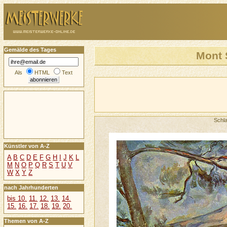
Gemälde des Tages
Mont 
Als
HTML
Text
Schl
Künstler von A-Z
A
B
C
D
E
F
G
H
I
J
K
L
M
N
O
P
Q
R
S
T
U
V
W
X
Y
Z
nach Jahrhunderten
bis 10.
11.
12.
13.
14.
15.
16.
17.
18.
19.
20.
Themen von A-Z