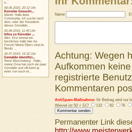
Ihr Kommentar
e...
08.06.2020, 20:12 Uhr
Künstler Gesucht...
Name
E
Martin
: Hallo liebe
Community, ich suche nach
dem, oder der Künstlerin
dieses Gemälde...
05.08.2019, 11:45 Uhr
Infos zu Künstler ...
Alex
: Erst einmal ein
herzliches hallo hier ins
Forum! Meine Eltern sind im
Besitz ...
Achtung: Wegen 
26.07.2019, 16:32 Uhr
Gemälde identifizi...
René Müncheberg
: Hallo,
Aufkommen keine 
meine Oma hat noch ein paar
Gemälde und vllt kann ja
einer von euch et...
registrierte Benutz
Kommentaren pos
AntiSpam-Maßnahme:
Ihr Beitrag wird nur b
Wieviel ist 50 + 51?
132
82
76
Permanenter Link diese
http://www.meisterwer