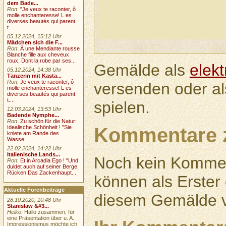
dem Bade...
Ron
:
"Je veux te raconter, ô
molle enchanteresse! L es
diverses beautés qui parent
t...
05.12.2024, 15:12 Uhr
Mädchen sich die F...
Ron
:
À une Mendiante rousse
Blanche fille aux cheveux
roux, Dont la robe par ses...
Gemälde als
elek
05.12.2024, 14:38 Uhr
Tänzerin mit Kasta...
Ron
:
Je veux te raconter, ô
versenden oder a
molle enchanteresse! L es
diverses beautés qui parent
t...
spielen.
12.03.2024, 13:53 Uhr
Badende Nymphe...
Ron
:
Zu schön für die Natur:
Kommentare 
Idealische Schönheit ! "Sie
kniete am Rande des
Wasse...
22.02.2024, 14:22 Uhr
Italienische Lands...
Noch kein Kommen
Ron
:
Et in Arcadia Ego ! "Und
duldet auch auf seiner Berge
Rücken Das Zackenhaupt...
können als Erste
Aktuelle Forenbeiträge
diesem Gemälde v
28.10.2020, 10:48 Uhr
Stanisław &#3...
Heiko
: Hallo zusammen, für
eine Präsentation über u. A.
Impressionismus möchte ich