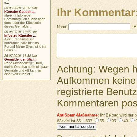
e...
08.06.2020, 20:12 Uhr
Ihr Kommentar
Künstler Gesucht...
Martin
: Hallo liebe
Community, ich suche nach
dem, oder der Künstlerin
Name
E
dieses Gemälde...
05.08.2019, 11:45 Uhr
Infos zu Künstler ...
Alex
: Erst einmal ein
herzliches hallo hier ins
Forum! Meine Eltern sind im
Besitz ...
26.07.2019, 16:32 Uhr
Gemälde identifizi...
René Müncheberg
: Hallo,
Achtung: Wegen 
meine Oma hat noch ein paar
Gemälde und vllt kann ja
einer von euch et...
Aufkommen keine 
registrierte Benutz
Kommentaren pos
AntiSpam-Maßnahme:
Ihr Beitrag wird nur b
Wieviel ist 35 + 30?
65
96
49