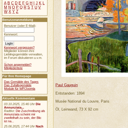
A
B
C
D
E
F
G
H
I
J
K
L
M
N
O
P
Q
R
S
T
U
V
W
X
Y
Z
Benutzeranmeldung
Benutzer (oder E-Mail):
Kennwort:
Kennwort vergessen?
Mitglieder können ihre
Lieblingsgemälde verwalten,
im Forum diskutieren u.v.m.
...
Schon angemeldet?
Mitgliederliste
Für Ihre Homepage
Das Gemälde des Tages
Paul Gauguin
Das Zufallsgemälde
Module für WP/Joomla
Entstanden: 1894
Aktuelle Kommentare
Musée National du Louvre, Paris
03.10.2025, 15:46 Uhr
Die
Annunziata...
Öl, Leinwand, 73 X 92 cm
Radtke
:
Die Zuschreibung als
Annunziata scheint mir
zweifelhaft zu sein, der Blic
ist na...
25.06.2025, 17:44 Uhr
Nach