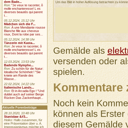
dem Bade...
Um das Bild in hoher Auflösung betrachten zu könn
Ron
:
"Je veux te raconter, ô
molle enchanteresse! L es
diverses beautés qui parent
t...
05.12.2024, 15:12 Uhr
Mädchen sich die F...
Ron
:
À une Mendiante rousse
Blanche fille aux cheveux
roux, Dont la robe par ses...
05.12.2024, 14:38 Uhr
Tänzerin mit Kasta...
Ron
:
Je veux te raconter, ô
Gemälde als
elek
molle enchanteresse! L es
diverses beautés qui parent
t...
versenden oder a
12.03.2024, 13:53 Uhr
Badende Nymphe...
spielen.
Ron
:
Zu schön für die Natur:
Idealische Schönheit ! "Sie
kniete am Rande des
Wasse...
Kommentare 
22.02.2024, 14:22 Uhr
Italienische Lands...
Ron
:
Et in Arcadia Ego ! "Und
duldet auch auf seiner Berge
Rücken Das Zackenhaupt...
Noch kein Kommen
Aktuelle Forenbeiträge
können als Erste
28.10.2020, 10:48 Uhr
Stanisław &#3...
Heiko
: Hallo zusammen, für
diesem Gemälde v
eine Präsentation über u. A.
Impressionismus möchte ich