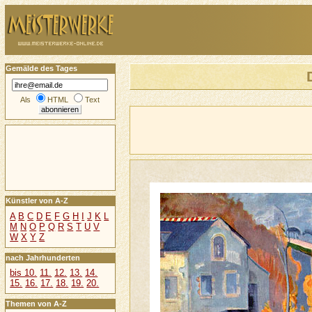
Gemälde des Tages
Als
HTML
Text
Künstler von A-Z
A
B
C
D
E
F
G
H
I
J
K
L
M
N
O
P
Q
R
S
T
U
V
W
X
Y
Z
nach Jahrhunderten
bis 10.
11.
12.
13.
14.
15.
16.
17.
18.
19.
20.
Themen von A-Z