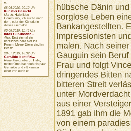
e...
hübsche Dänin und 
08.06.2020, 20:12 Uhr
Künstler Gesucht...
sorglose Leben ein
Martin
: Hallo liebe
Community, ich suche nach
dem, oder der Künstlerin
Bankangestellten. E
dieses Gemälde...
05.08.2019, 11:45 Uhr
Impressionisten und
Infos zu Künstler ...
Alex
: Erst einmal ein
herzliches hallo hier ins
malen. Nach seiner 
Forum! Meine Eltern sind im
Besitz ...
Gauguin sein Beruf 
26.07.2019, 16:32 Uhr
Gemälde identifizi...
René Müncheberg
: Hallo,
Frau und folgt Vinc
meine Oma hat noch ein paar
Gemälde und vllt kann ja
einer von euch et...
dringendes Bitten 
bitteren Streit verl
unter Mordverdacht 
aus einer Versteige
1891 gab ihm die M
von einem paradies