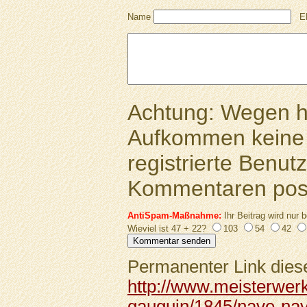
Name
E
Achtung: Wegen 
Aufkommen keine 
registrierte Benutz
Kommentaren pos
AntiSpam-Maßnahme:
Ihr Beitrag wird nur b
Wieviel ist 47 + 22?
103
54
42
Permanenter Link diese
http://www.meisterwer
gauguin/1845/nave-nav