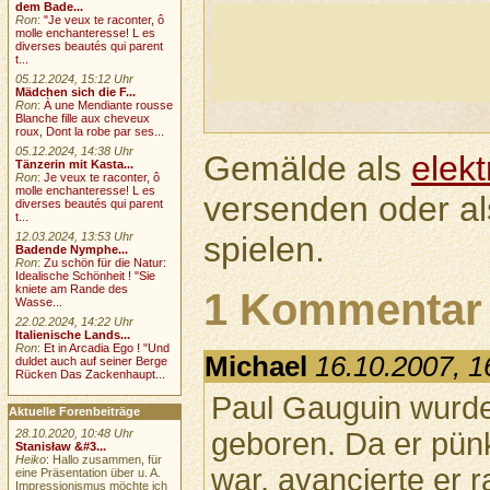
dem Bade...
Ron
:
"Je veux te raconter, ô
molle enchanteresse! L es
diverses beautés qui parent
t...
05.12.2024, 15:12 Uhr
Mädchen sich die F...
Ron
:
À une Mendiante rousse
Blanche fille aux cheveux
roux, Dont la robe par ses...
05.12.2024, 14:38 Uhr
Gemälde als
elek
Tänzerin mit Kasta...
Ron
:
Je veux te raconter, ô
molle enchanteresse! L es
versenden oder a
diverses beautés qui parent
t...
spielen.
12.03.2024, 13:53 Uhr
Badende Nymphe...
Ron
:
Zu schön für die Natur:
Idealische Schönheit ! "Sie
kniete am Rande des
1 Kommentar
Wasse...
22.02.2024, 14:22 Uhr
Italienische Lands...
Ron
:
Et in Arcadia Ego ! "Und
Michael
16.10.2007, 1
duldet auch auf seiner Berge
Rücken Das Zackenhaupt...
Paul Gauguin wurde
Aktuelle Forenbeiträge
geboren. Da er pünk
28.10.2020, 10:48 Uhr
Stanisław &#3...
Heiko
: Hallo zusammen, für
war, avancierte er r
eine Präsentation über u. A.
Impressionismus möchte ich