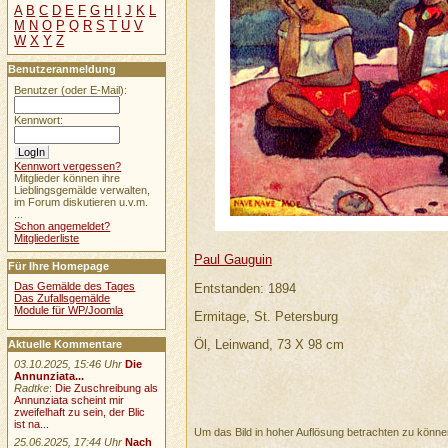
A
B
C
D
E
F
G
H
I
J
K
L
M
N
O
P
Q
R
S
T
U
V
W
X
Y
Z
Benutzeranmeldung
Benutzer (oder E-Mail):
Kennwort:
Kennwort vergessen?
Mitglieder können ihre
Lieblingsgemälde verwalten,
im Forum diskutieren u.v.m.
...
Schon angemeldet?
Mitgliederliste
Paul Gauguin
Für Ihre Homepage
Das Gemälde des Tages
Entstanden: 1894
Das Zufallsgemälde
Module für WP/Joomla
Ermitage, St. Petersburg
Öl, Leinwand, 73 X 98 cm
Aktuelle Kommentare
03.10.2025, 15:46 Uhr
Die
Annunziata...
Radtke
:
Die Zuschreibung als
Annunziata scheint mir
zweifelhaft zu sein, der Blic
ist na...
Um das Bild in hoher Auflösung betrachten zu könn
25.06.2025, 17:44 Uhr
Nach