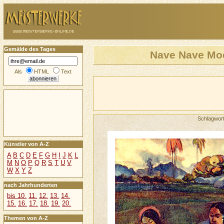
Gemälde des Tages
Nave Nave Moe 
Als
HTML
Text
Schlagwor
Künstler von A-Z
A
B
C
D
E
F
G
H
I
J
K
L
M
N
O
P
Q
R
S
T
U
V
W
X
Y
Z
nach Jahrhunderten
bis 10.
11.
12.
13.
14.
15.
16.
17.
18.
19.
20.
Themen von A-Z