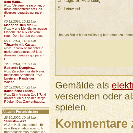
Ermitage, St. Petersburg
dem Bade...
Ron
:
"Je veux te raconter, ô
Öl, Leinwand
molle enchanteresse! L es
diverses beautés qui parent
t...
05.12.2024, 15:12 Uhr
Mädchen sich die F...
Ron
:
À une Mendiante rousse
Blanche fille aux cheveux
Um das Bild in hoher Auflösung betrachten zu könn
roux, Dont la robe par ses...
05.12.2024, 14:38 Uhr
Tänzerin mit Kasta...
Ron
:
Je veux te raconter, ô
molle enchanteresse! L es
diverses beautés qui parent
t...
12.03.2024, 13:53 Uhr
Badende Nymphe...
Ron
:
Zu schön für die Natur:
Idealische Schönheit ! "Sie
kniete am Rande des
Gemälde als
elek
Wasse...
22.02.2024, 14:22 Uhr
Italienische Lands...
versenden oder a
Ron
:
Et in Arcadia Ego ! "Und
duldet auch auf seiner Berge
Rücken Das Zackenhaupt...
spielen.
Aktuelle Forenbeiträge
28.10.2020, 10:48 Uhr
Kommentare 
Stanisław &#3...
Heiko
: Hallo zusammen, für
eine Präsentation über u. A.
Impressionismus möchte ich