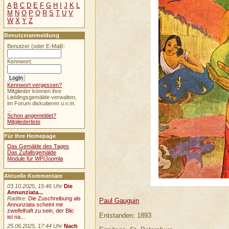
A
B
C
D
E
F
G
H
I
J
K
L
M
N
O
P
Q
R
S
T
U
V
W
X
Y
Z
Benutzeranmeldung
Benutzer (oder E-Mail):
Kennwort:
Kennwort vergessen?
Mitglieder können ihre
Lieblingsgemälde verwalten,
im Forum diskutieren u.v.m.
...
Schon angemeldet?
Mitgliederliste
Für Ihre Homepage
Das Gemälde des Tages
Das Zufallsgemälde
Module für WP/Joomla
Aktuelle Kommentare
03.10.2025, 15:46 Uhr
Die
Annunziata...
Radtke
:
Die Zuschreibung als
Paul Gauguin
Annunziata scheint mir
zweifelhaft zu sein, der Blic
Entstanden: 1893
ist na...
25.06.2025, 17:44 Uhr
Nach