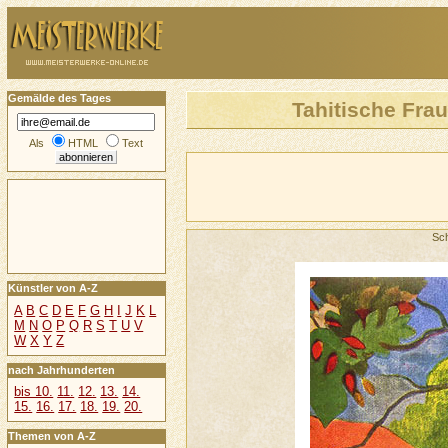
Gemälde des Tages
Tahitische Frau
Als
HTML
Text
Sc
Künstler von A-Z
A
B
C
D
E
F
G
H
I
J
K
L
M
N
O
P
Q
R
S
T
U
V
W
X
Y
Z
nach Jahrhunderten
bis 10.
11.
12.
13.
14.
15.
16.
17.
18.
19.
20.
Themen von A-Z