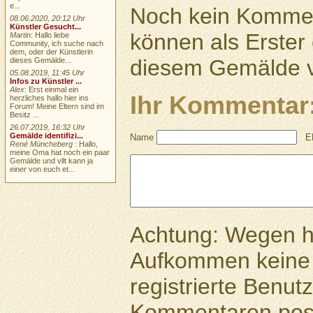
e...
Noch kein Kommen
08.06.2020, 20:12 Uhr
Künstler Gesucht...
können als Erste
Martin
: Hallo liebe
Community, ich suche nach
dem, oder der Künstlerin
diesem Gemälde v
dieses Gemälde...
05.08.2019, 11:45 Uhr
Infos zu Künstler ...
Alex
: Erst einmal ein
Ihr Kommentar
herzliches hallo hier ins
Forum! Meine Eltern sind im
Besitz ...
26.07.2019, 16:32 Uhr
Gemälde identifizi...
Name
E
René Müncheberg
: Hallo,
meine Oma hat noch ein paar
Gemälde und vllt kann ja
einer von euch et...
Achtung: Wegen 
Aufkommen keine 
registrierte Benutz
Kommentaren pos