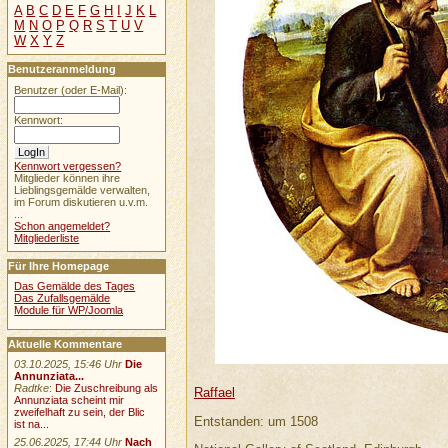
A
B
C
D
E
F
G
H
I
J
K
L
M
N
O
P
Q
R
S
T
U
V
W
X
Y
Z
Benutzeranmeldung
Benutzer (oder E-Mail):
Kennwort:
Kennwort vergessen?
Mitglieder können ihre
Lieblingsgemälde verwalten,
im Forum diskutieren u.v.m.
...
Schon angemeldet?
Mitgliederliste
Für Ihre Homepage
Das Gemälde des Tages
Das Zufallsgemälde
Module für WP/Joomla
Aktuelle Kommentare
03.10.2025, 15:46 Uhr
Die
Annunziata...
Radtke
:
Die Zuschreibung als
Raffael
Annunziata scheint mir
zweifelhaft zu sein, der Blic
Entstanden: um 1508
ist na...
25.06.2025, 17:44 Uhr
Nach