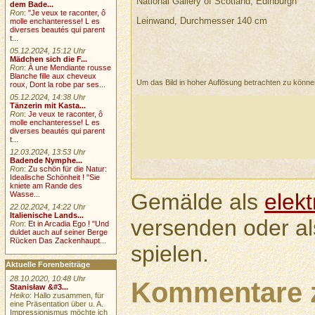
National Gallery of Scotland, Edinburgh
dem Bade...
Ron
:
"Je veux te raconter, ô
Leinwand, Durchmesser 140 cm
molle enchanteresse! L es
diverses beautés qui parent
t...
05.12.2024, 15:12 Uhr
Mädchen sich die F...
Ron
:
À une Mendiante rousse
Blanche fille aux cheveux
Um das Bild in hoher Auflösung betrachten zu könn
roux, Dont la robe par ses...
05.12.2024, 14:38 Uhr
Tänzerin mit Kasta...
Ron
:
Je veux te raconter, ô
molle enchanteresse! L es
diverses beautés qui parent
t...
12.03.2024, 13:53 Uhr
Badende Nymphe...
Ron
:
Zu schön für die Natur:
Idealische Schönheit ! "Sie
kniete am Rande des
Gemälde als
elek
Wasse...
22.02.2024, 14:22 Uhr
Italienische Lands...
versenden oder a
Ron
:
Et in Arcadia Ego ! "Und
duldet auch auf seiner Berge
Rücken Das Zackenhaupt...
spielen.
Aktuelle Forenbeiträge
28.10.2020, 10:48 Uhr
Kommentare 
Stanisław &#3...
Heiko
: Hallo zusammen, für
eine Präsentation über u. A.
Impressionismus möchte ich