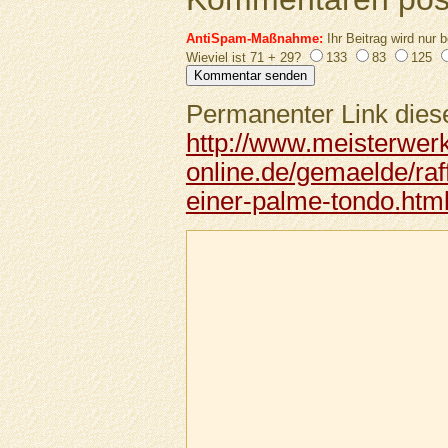
AntiSpam-Maßnahme:
Ihr Beitrag wird nur b
Wieviel ist 71 + 29?
133
83
125
Permanenter Link diese
http://www.meisterwer
online.de/gemaelde/raff
einer-palme-tondo.htm