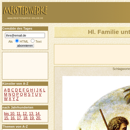
Gemälde des Tages
Hl. Familie un
Als
HTML
Text
Schlagwort
Künstler von A-Z
A
B
C
D
E
F
G
H
I
J
K
L
M
N
O
P
Q
R
S
T
U
V
W
X
Y
Z
nach Jahrhunderten
bis 10.
11.
12.
13.
14.
15.
16.
17.
18.
19.
20.
Themen von A-Z