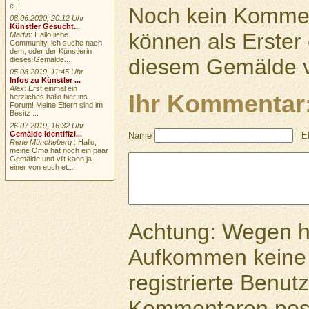
e...
Noch kein Kommen
08.06.2020, 20:12 Uhr
Künstler Gesucht...
können als Erste
Martin
: Hallo liebe
Community, ich suche nach
dem, oder der Künstlerin
diesem Gemälde v
dieses Gemälde...
05.08.2019, 11:45 Uhr
Infos zu Künstler ...
Alex
: Erst einmal ein
Ihr Kommentar
herzliches hallo hier ins
Forum! Meine Eltern sind im
Besitz ...
26.07.2019, 16:32 Uhr
Gemälde identifizi...
Name
E
René Müncheberg
: Hallo,
meine Oma hat noch ein paar
Gemälde und vllt kann ja
einer von euch et...
Achtung: Wegen 
Aufkommen keine 
registrierte Benutz
Kommentaren pos