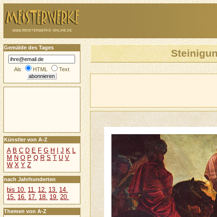
Gemälde des Tages
Steinigun
Als
HTML
Text
Künstler von A-Z
A
B
C
D
E
F
G
H
I
J
K
L
M
N
O
P
Q
R
S
T
U
V
W
X
Y
Z
nach Jahrhunderten
bis 10.
11.
12.
13.
14.
15.
16.
17.
18.
19.
20.
Themen von A-Z