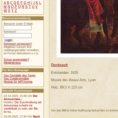
A
B
C
D
E
F
G
H
I
J
K
L
M
N
O
P
Q
R
S
T
U
V
W
X
Y
Z
Benutzeranmeldung
Benutzer (oder E-Mail):
Kennwort:
Kennwort vergessen?
Mitglieder können ihre
Lieblingsgemälde verwalten,
im Forum diskutieren u.v.m.
...
Schon angemeldet?
Mitgliederliste
Rembrandt
Für Ihre Homepage
Entstanden: 1625
Das Gemälde des Tages
Das Zufallsgemälde
Musée des Beaux-Arts, Lyon
Module für WP/Joomla
Holz, 89,5 X 123 cm
Aktuelle Kommentare
03.10.2025, 15:46 Uhr
Die
Annunziata...
Radtke
:
Die Zuschreibung als
Annunziata scheint mir
zweifelhaft zu sein, der Blic
Um das Bild in hoher Auflösung betrachten zu könn
ist na...
25.06.2025, 17:44 Uhr
Nach