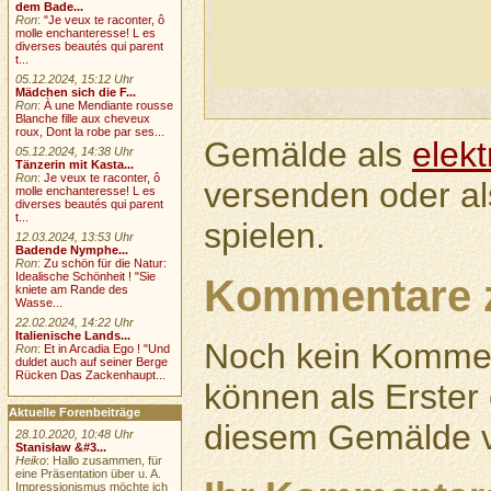
dem Bade...
Ron
:
"Je veux te raconter, ô
molle enchanteresse! L es
diverses beautés qui parent
t...
05.12.2024, 15:12 Uhr
Mädchen sich die F...
Ron
:
À une Mendiante rousse
Blanche fille aux cheveux
roux, Dont la robe par ses...
Gemälde als
elek
05.12.2024, 14:38 Uhr
Tänzerin mit Kasta...
Ron
:
Je veux te raconter, ô
versenden oder a
molle enchanteresse! L es
diverses beautés qui parent
t...
spielen.
12.03.2024, 13:53 Uhr
Badende Nymphe...
Ron
:
Zu schön für die Natur:
Idealische Schönheit ! "Sie
Kommentare 
kniete am Rande des
Wasse...
22.02.2024, 14:22 Uhr
Italienische Lands...
Noch kein Kommen
Ron
:
Et in Arcadia Ego ! "Und
duldet auch auf seiner Berge
Rücken Das Zackenhaupt...
können als Erste
Aktuelle Forenbeiträge
diesem Gemälde v
28.10.2020, 10:48 Uhr
Stanisław &#3...
Heiko
: Hallo zusammen, für
eine Präsentation über u. A.
Impressionismus möchte ich