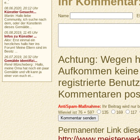
Ihr Kommentar
e...
08.06.2020, 20:12 Uhr
Künstler Gesucht...
Name
E
Martin
: Hallo liebe
Community, ich suche nach
dem, oder der Künstlerin
dieses Gemälde...
05.08.2019, 11:45 Uhr
Infos zu Künstler ...
Alex
: Erst einmal ein
herzliches hallo hier ins
Forum! Meine Eltern sind im
Besitz ...
Achtung: Wegen 
26.07.2019, 16:32 Uhr
Gemälde identifizi...
René Müncheberg
: Hallo,
Aufkommen keine 
meine Oma hat noch ein paar
Gemälde und vllt kann ja
einer von euch et...
registrierte Benutz
Kommentaren pos
AntiSpam-Maßnahme:
Ihr Beitrag wird nur b
Wieviel ist 76 + 59?
135
169
117
Permanenter Link diese
http://www.meisterwer