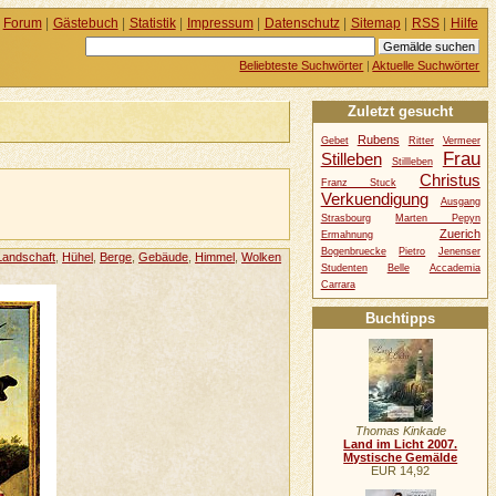
Forum
|
Gästebuch
|
Statistik
|
Impressum
|
Datenschutz
|
Sitemap
|
RSS
|
Hilfe
Beliebteste Suchwörter
|
Aktuelle Suchwörter
Zuletzt gesucht
Rubens
Gebet
Ritter
Vermeer
Frau
Stilleben
Stillleben
Christus
Franz Stuck
Verkuendigung
Ausgang
Strasbourg
Marten Pepyn
Zuerich
Ermahnung
Bogenbruecke
Pietro
Jenenser
Landschaft
,
Hühel
,
Berge
,
Gebäude
,
Himmel
,
Wolken
Studenten
Belle
Accademia
Carrara
Buchtipps
Thomas Kinkade
Land im Licht 2007.
Mystische Gemälde
EUR 14,92