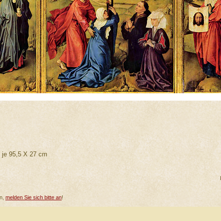
l je 95,5 X 27 cm
en,
melden Sie sich bitte an
!