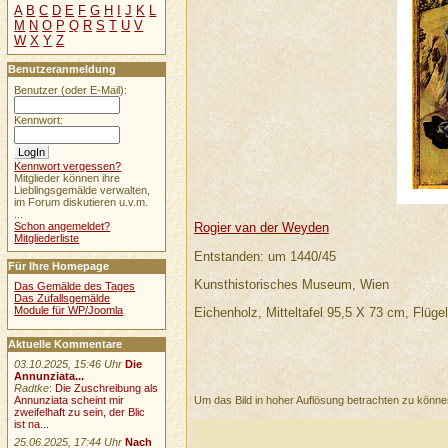
A
B
C
D
E
F
G
H
I
J
K
L
M
N
O
P
Q
R
S
T
U
V
W
X
Y
Z
Benutzeranmeldung
Benutzer (oder E-Mail):
Kennwort:
Kennwort vergessen?
Mitglieder können ihre
Lieblingsgemälde verwalten,
im Forum diskutieren u.v.m.
...
Schon angemeldet?
Rogier van der Weyden
Mitgliederliste
Entstanden: um 1440/45
Für Ihre Homepage
Kunsthistorisches Museum, Wien
Das Gemälde des Tages
Das Zufallsgemälde
Module für WP/Joomla
Eichenholz, Mitteltafel 95,5 X 73 cm, Flüge
Aktuelle Kommentare
03.10.2025, 15:46 Uhr
Die
Annunziata...
Radtke
:
Die Zuschreibung als
Um das Bild in hoher Auflösung betrachten zu könn
Annunziata scheint mir
zweifelhaft zu sein, der Blic
ist na...
25.06.2025, 17:44 Uhr
Nach