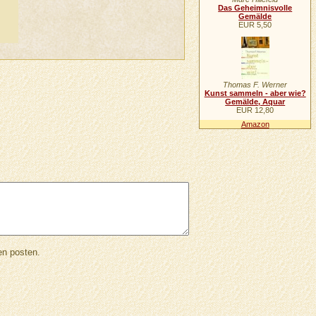
Das Geheimnisvolle
Gemälde
EUR 5,50
Thomas F. Werner
Kunst sammeln - aber wie?
Gemälde, Aquar
EUR 12,80
Amazon
en posten.