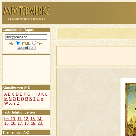
Gemälde des Tages
Als
HTML
Text
Künstler von A-Z
A
B
C
D
E
F
G
H
I
J
K
L
M
N
O
P
Q
R
S
T
U
V
W
X
Y
Z
nach Jahrhunderten
bis 10.
11.
12.
13.
14.
15.
16.
17.
18.
19.
20.
Themen von A-Z