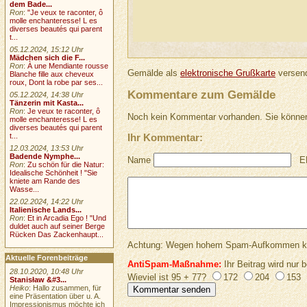
dem Bade...
Ron
:
"Je veux te raconter, ô
molle enchanteresse! L es
diverses beautés qui parent
t...
05.12.2024, 15:12 Uhr
Mädchen sich die F...
Ron
:
À une Mendiante rousse
Gemälde als
elektronische Grußkarte
versend
Blanche fille aux cheveux
roux, Dont la robe par ses...
Kommentare zum Gemälde
05.12.2024, 14:38 Uhr
Tänzerin mit Kasta...
Ron
:
Je veux te raconter, ô
Noch kein Kommentar vorhanden. Sie können
molle enchanteresse! L es
diverses beautés qui parent
t...
Ihr Kommentar:
12.03.2024, 13:53 Uhr
Badende Nymphe...
Name
E
Ron
:
Zu schön für die Natur:
Idealische Schönheit ! "Sie
kniete am Rande des
Wasse...
22.02.2024, 14:22 Uhr
Italienische Lands...
Ron
:
Et in Arcadia Ego ! "Und
duldet auch auf seiner Berge
Rücken Das Zackenhaupt...
Achtung: Wegen hohem Spam-Aufkommen keine 
Aktuelle Forenbeiträge
AntiSpam-Maßnahme:
Ihr Beitrag wird nur b
28.10.2020, 10:48 Uhr
Wieviel ist 95 + 77?
172
204
153
Stanisław &#3...
Heiko
: Hallo zusammen, für
eine Präsentation über u. A.
Impressionismus möchte ich