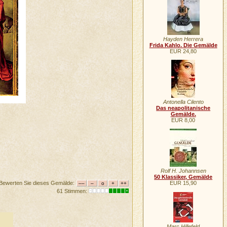
Hayden Herrera
Frida Kahlo. Die Gemälde
EUR 24,80
Antonella Cilento
Das neapolitanische
Gemälde.
EUR 8,00
Rolf H. Johannsen
50 Klassiker, Gemälde
Bewerten Sie dieses Gemälde:
EUR 15,90
61 Stimmen:
Marc Hillefeld