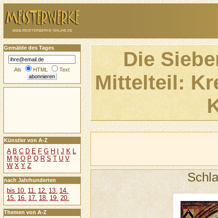
Gemälde des Tages
Die Siebe
Als
HTML
Text
Mittelteil: K
K
Künstler von A-Z
A
B
C
D
E
F
G
H
I
J
K
L
M
N
O
P
Q
R
S
T
U
V
W
X
Y
Z
Schl
nach Jahrhunderten
bis 10.
11.
12.
13.
14.
15.
16.
17.
18.
19.
20.
Themen von A-Z