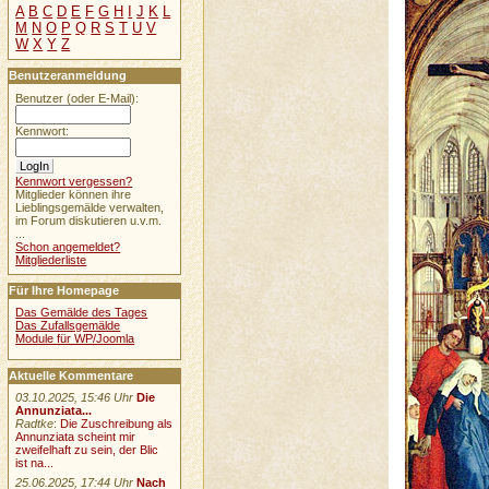
A
B
C
D
E
F
G
H
I
J
K
L
M
N
O
P
Q
R
S
T
U
V
W
X
Y
Z
Benutzeranmeldung
Benutzer (oder E-Mail):
Kennwort:
Kennwort vergessen?
Mitglieder können ihre
Lieblingsgemälde verwalten,
im Forum diskutieren u.v.m.
...
Schon angemeldet?
Mitgliederliste
Für Ihre Homepage
Das Gemälde des Tages
Das Zufallsgemälde
Module für WP/Joomla
Aktuelle Kommentare
03.10.2025, 15:46 Uhr
Die
Annunziata...
Radtke
:
Die Zuschreibung als
Annunziata scheint mir
zweifelhaft zu sein, der Blic
ist na...
25.06.2025, 17:44 Uhr
Nach