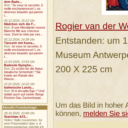
dem Bade...
Ron
:
"Je veux te raconter, ô
molle enchanteresse! L es
diverses beautés qui parent
t...
05.12.2024, 15:12 Uhr
Rogier van der 
Mädchen sich die F...
Ron
:
À une Mendiante rousse
Blanche fille aux cheveux
roux, Dont la robe par ses...
Entstanden: um 
05.12.2024, 14:38 Uhr
Tänzerin mit Kasta...
Ron
:
Je veux te raconter, ô
molle enchanteresse! L es
Museum Antwerpe
diverses beautés qui parent
t...
12.03.2024, 13:53 Uhr
Badende Nymphe...
200 X 225 cm
Ron
:
Zu schön für die Natur:
Idealische Schönheit ! "Sie
kniete am Rande des
Wasse...
22.02.2024, 14:22 Uhr
Italienische Lands...
Ron
:
Et in Arcadia Ego ! "Und
duldet auch auf seiner Berge
Rücken Das Zackenhaupt...
Um das Bild in hoher 
Aktuelle Forenbeiträge
können,
melden Sie si
28.10.2020, 10:48 Uhr
Stanisław &#3...
Heiko
: Hallo zusammen, für
eine Präsentation über u. A.
Impressionismus möchte ich