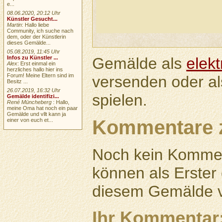
e...
08.06.2020, 20:12 Uhr
Künstler Gesucht...
Martin
: Hallo liebe
Community, ich suche nach
dem, oder der Künstlerin
dieses Gemälde...
05.08.2019, 11:45 Uhr
Gemälde als
elek
Infos zu Künstler ...
Alex
: Erst einmal ein
herzliches hallo hier ins
Forum! Meine Eltern sind im
versenden oder a
Besitz ...
26.07.2019, 16:32 Uhr
spielen.
Gemälde identifizi...
René Müncheberg
: Hallo,
meine Oma hat noch ein paar
Gemälde und vllt kann ja
Kommentare 
einer von euch et...
Noch kein Kommen
können als Erste
diesem Gemälde v
Ihr Kommentar