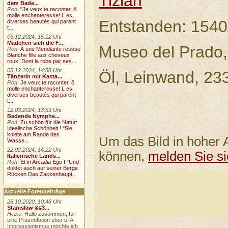
Tizian
dem Bade...
Ron
:
"Je veux te raconter, ô
molle enchanteresse! L es
Entstanden: 1540
diverses beautés qui parent
t...
05.12.2024, 15:12 Uhr
Mädchen sich die F...
Museo del Prado,
Ron
:
À une Mendiante rousse
Blanche fille aux cheveux
roux, Dont la robe par ses...
05.12.2024, 14:38 Uhr
Öl, Leinwand, 23
Tänzerin mit Kasta...
Ron
:
Je veux te raconter, ô
molle enchanteresse! L es
diverses beautés qui parent
t...
12.03.2024, 13:53 Uhr
Badende Nymphe...
Ron
:
Zu schön für die Natur:
Idealische Schönheit ! "Sie
kniete am Rande des
Um das Bild in hoher 
Wasse...
22.02.2024, 14:22 Uhr
können,
melden Sie si
Italienische Lands...
Ron
:
Et in Arcadia Ego ! "Und
duldet auch auf seiner Berge
Rücken Das Zackenhaupt...
Aktuelle Forenbeiträge
28.10.2020, 10:48 Uhr
Stanisław &#3...
Heiko
: Hallo zusammen, für
eine Präsentation über u. A.
Impressionismus möchte ich