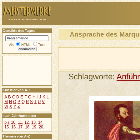
Gemälde des Tages
Ansprache des Marqué
Als
HTML
Text
Schlagworte:
Anführ
Künstler von A-Z
A
B
C
D
E
F
G
H
I
J
K
L
M
N
O
P
Q
R
S
T
U
V
W
X
Y
Z
nach Jahrhunderten
bis 10.
11.
12.
13.
14.
15.
16.
17.
18.
19.
20.
Themen von A-Z