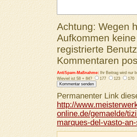
Achtung: Wegen 
Aufkommen keine 
registrierte Benutz
Kommentaren pos
AntiSpam-Maßnahme:
Ihr Beitrag wird nur b
Wieviel ist 58 + 84?
177
123
170
Permanenter Link diese
http://www.meisterwer
online.de/gemaelde/ti
marques-del-vasto-an-