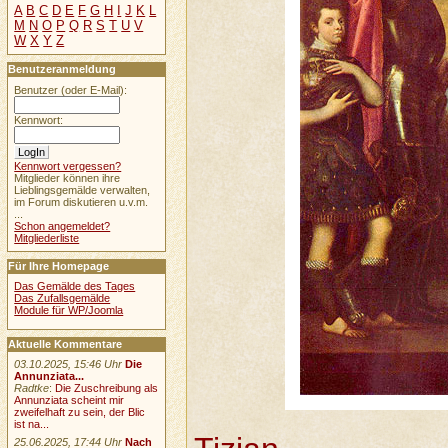
A
B
C
D
E
F
G
H
I
J
K
L
M
N
O
P
Q
R
S
T
U
V
W
X
Y
Z
Benutzeranmeldung
Benutzer (oder E-Mail):
Kennwort:
Kennwort vergessen?
Mitglieder können ihre
Lieblingsgemälde verwalten,
im Forum diskutieren u.v.m.
...
Schon angemeldet?
Mitgliederliste
Für Ihre Homepage
Das Gemälde des Tages
Das Zufallsgemälde
Module für WP/Joomla
Aktuelle Kommentare
03.10.2025, 15:46 Uhr
Die
Annunziata...
Radtke
:
Die Zuschreibung als
Annunziata scheint mir
zweifelhaft zu sein, der Blic
ist na...
25.06.2025, 17:44 Uhr
Nach