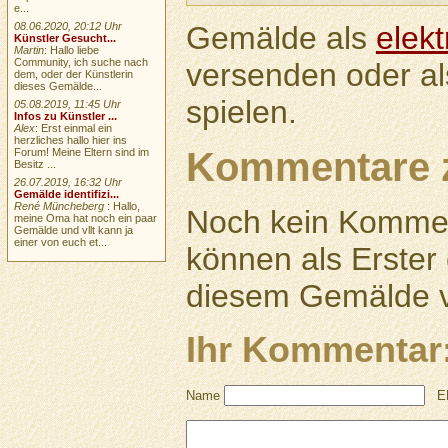
e...
Gemälde als
elek
08.06.2020, 20:12 Uhr
Künstler Gesucht...
Martin
: Hallo liebe
Community, ich suche nach
versenden oder a
dem, oder der Künstlerin
dieses Gemälde...
spielen.
05.08.2019, 11:45 Uhr
Infos zu Künstler ...
Alex
: Erst einmal ein
herzliches hallo hier ins
Kommentare 
Forum! Meine Eltern sind im
Besitz ...
26.07.2019, 16:32 Uhr
Gemälde identifizi...
René Müncheberg
: Hallo,
Noch kein Kommen
meine Oma hat noch ein paar
Gemälde und vllt kann ja
einer von euch et...
können als Erste
diesem Gemälde v
Ihr Kommentar
Name
E