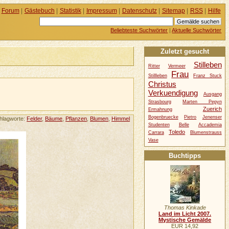
Forum
|
Gästebuch
|
Statistik
|
Impressum
|
Datenschutz
|
Sitemap
|
RSS
|
Hilfe
Beliebteste Suchwörter
|
Aktuelle Suchwörter
Zuletzt gesucht
Stilleben
Ritter
Vermeer
Frau
Stillleben
Franz Stuck
Christus
Verkuendigung
Ausgang
Strasbourg
Marten Pepyn
Zuerich
Ermahnung
Bogenbruecke
Pietro
Jenenser
hlagworte:
Felder
,
Bäume
,
Pflanzen
,
Blumen
,
Himmel
Studenten
Belle
Accademia
Toledo
Carrara
Blumenstrauss
Vase
Buchtipps
Thomas Kinkade
Land im Licht 2007.
Mystische Gemälde
EUR 14,92