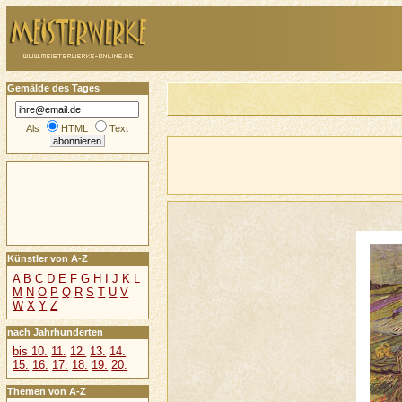
Gemälde des Tages
Als
HTML
Text
Künstler von A-Z
A
B
C
D
E
F
G
H
I
J
K
L
M
N
O
P
Q
R
S
T
U
V
W
X
Y
Z
nach Jahrhunderten
bis 10.
11.
12.
13.
14.
15.
16.
17.
18.
19.
20.
Themen von A-Z