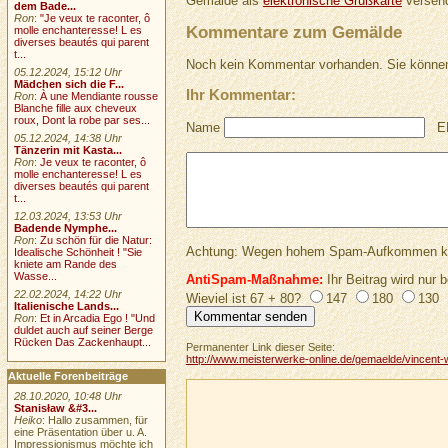
Gemälde als
elektronische Grußkarte
versend
dem Bade...
Ron
:
"Je veux te raconter, ô
Kommentare zum Gemälde
molle enchanteresse! L es
diverses beautés qui parent
t...
Noch kein Kommentar vorhanden. Sie können
05.12.2024, 15:12 Uhr
Mädchen sich die F...
Ihr Kommentar:
Ron
:
À une Mendiante rousse
Blanche fille aux cheveux
roux, Dont la robe par ses...
Name
E
05.12.2024, 14:38 Uhr
Tänzerin mit Kasta...
Ron
:
Je veux te raconter, ô
molle enchanteresse! L es
diverses beautés qui parent
t...
12.03.2024, 13:53 Uhr
Badende Nymphe...
Ron
:
Zu schön für die Natur:
Achtung: Wegen hohem Spam-Aufkommen keine 
Idealische Schönheit ! "Sie
kniete am Rande des
Wasse...
AntiSpam-Maßnahme:
Ihr Beitrag wird nur b
22.02.2024, 14:22 Uhr
Wieviel ist 67 + 80?
147
180
130
Italienische Lands...
Ron
:
Et in Arcadia Ego ! "Und
duldet auch auf seiner Berge
Rücken Das Zackenhaupt...
Permanenter Link dieser Seite:
http://www.meisterwerke-online.de/gemaelde/vincent-
Aktuelle Forenbeiträge
28.10.2020, 10:48 Uhr
Stanisław &#3...
Heiko
: Hallo zusammen, für
eine Präsentation über u. A.
Impressionismus möchte ich