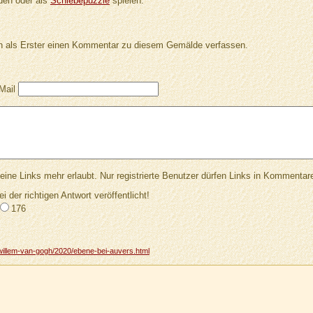
en oder als
Schiebepuzzle
spielen.
 als Erster einen Kommentar zu diesem Gemälde verfassen.
Mail
Links mehr erlaubt. Nur registrierte Benutzer dürfen Links in Kommentar
ei der richtigen Antwort veröffentlicht!
176
willem-van-gogh/2020/ebene-bei-auvers.html