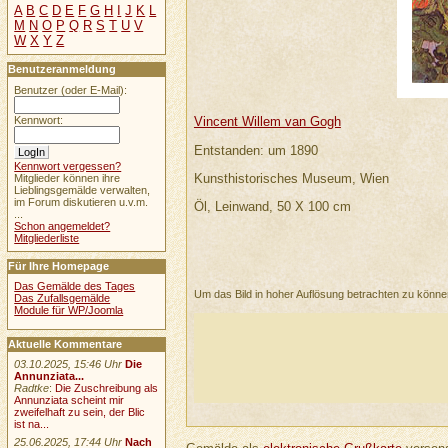
A
B
C
D
E
F
G
H
I
J
K
L
M
N
O
P
Q
R
S
T
U
V
W
X
Y
Z
Benutzeranmeldung
Benutzer (oder E-Mail):
Kennwort:
Vincent Willem van Gogh
Entstanden: um 1890
Kennwort vergessen?
Kunsthistorisches Museum, Wien
Mitglieder können ihre
Lieblingsgemälde verwalten,
im Forum diskutieren u.v.m.
Öl, Leinwand, 50 X 100 cm
...
Schon angemeldet?
Mitgliederliste
Für Ihre Homepage
Das Gemälde des Tages
Um das Bild in hoher Auflösung betrachten zu könn
Das Zufallsgemälde
Module für WP/Joomla
Aktuelle Kommentare
03.10.2025, 15:46 Uhr
Die
Annunziata...
Radtke
:
Die Zuschreibung als
Annunziata scheint mir
zweifelhaft zu sein, der Blic
ist na...
25.06.2025, 17:44 Uhr
Nach