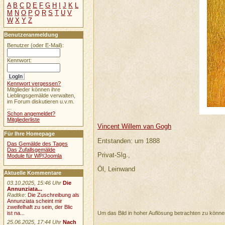
A
B
C
D
E
F
G
H
I
J
K
L
M
N
O
P
Q
R
S
T
U
V
W
X
Y
Z
Benutzeranmeldung
Benutzer (oder E-Mail):
Kennwort:
Kennwort vergessen?
Mitglieder können ihre
Lieblingsgemälde verwalten,
im Forum diskutieren u.v.m.
...
Schon angemeldet?
Mitgliederliste
Vincent Willem van Gogh
Für Ihre Homepage
Entstanden: um 1888
Das Gemälde des Tages
Das Zufallsgemälde
Privat-Slg.,
Module für WP/Joomla
Öl, Leinwand
Aktuelle Kommentare
03.10.2025, 15:46 Uhr
Die
Annunziata...
Radtke
:
Die Zuschreibung als
Annunziata scheint mir
zweifelhaft zu sein, der Blic
Um das Bild in hoher Auflösung betrachten zu könn
ist na...
25.06.2025, 17:44 Uhr
Nach