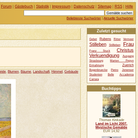
Forum
|
Gästebuch
|
Statistik
|
Impressum
|
Datenschutz
|
Sitemap
|
RSS
|
Hilfe
Beliebteste Suchwörter
|
Aktuelle Suchwörter
Zuletzt gesucht
Rubens
Gebet
Ritter
Vermeer
Frau
Stilleben
Stillleben
Christus
Franz Stuck
Verkuendigung
Ausgang
Strasbourg
Marten Pepyn
Zuerich
Ermahnung
Bogenbruecke
Pietro
Jenenser
eide
,
Blumen
,
Bäume
,
Landschaft
,
Himmel
,
Gebäude
Studenten
Belle
Accademia
Carrara
Buchtipps
Thomas Kinkade
Land im Licht 2007.
Mystische Gemälde
EUR 14,92