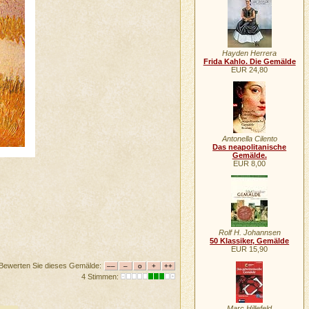
Hayden Herrera
Frida Kahlo. Die Gemälde
EUR 24,80
Antonella Cilento
Das neapolitanische
Gemälde.
EUR 8,00
Rolf H. Johannsen
50 Klassiker, Gemälde
EUR 15,90
Bewerten Sie dieses Gemälde:
4 Stimmen:
Marc Hillefeld