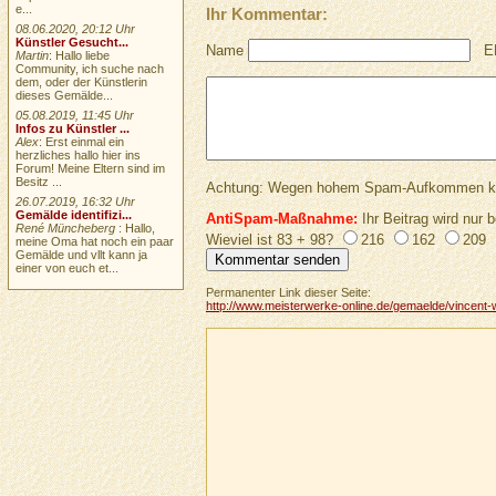
e...
Ihr Kommentar:
08.06.2020, 20:12 Uhr
Künstler Gesucht...
Name
E
Martin
: Hallo liebe
Community, ich suche nach
dem, oder der Künstlerin
dieses Gemälde...
05.08.2019, 11:45 Uhr
Infos zu Künstler ...
Alex
: Erst einmal ein
herzliches hallo hier ins
Forum! Meine Eltern sind im
Besitz ...
Achtung: Wegen hohem Spam-Aufkommen keine 
26.07.2019, 16:32 Uhr
Gemälde identifizi...
AntiSpam-Maßnahme:
Ihr Beitrag wird nur b
René Müncheberg
: Hallo,
Wieviel ist 83 + 98?
216
162
209
meine Oma hat noch ein paar
Gemälde und vllt kann ja
einer von euch et...
Permanenter Link dieser Seite:
http://www.meisterwerke-online.de/gemaelde/vincent-