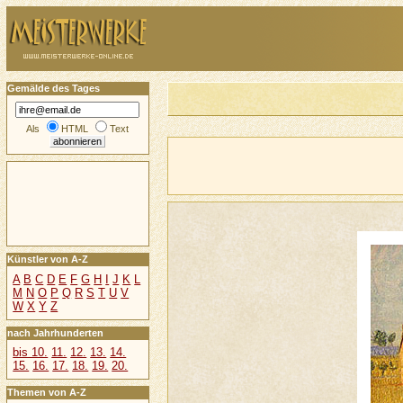
Gemälde des Tages
Als
HTML
Text
Künstler von A-Z
A
B
C
D
E
F
G
H
I
J
K
L
M
N
O
P
Q
R
S
T
U
V
W
X
Y
Z
nach Jahrhunderten
bis 10.
11.
12.
13.
14.
15.
16.
17.
18.
19.
20.
Themen von A-Z