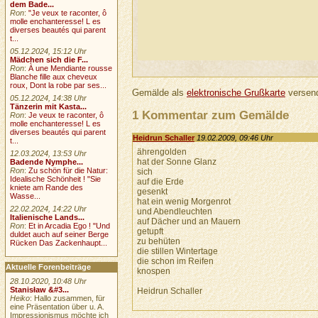
dem Bade...
Ron
:
"Je veux te raconter, ô
molle enchanteresse! L es
diverses beautés qui parent
t...
05.12.2024, 15:12 Uhr
Mädchen sich die F...
Ron
:
À une Mendiante rousse
Blanche fille aux cheveux
roux, Dont la robe par ses...
Gemälde als
elektronische Grußkarte
versend
05.12.2024, 14:38 Uhr
Tänzerin mit Kasta...
1 Kommentar zum Gemälde
Ron
:
Je veux te raconter, ô
molle enchanteresse! L es
diverses beautés qui parent
Heidrun Schaller
19.02.2009, 09:46 Uhr
t...
ährengolden
12.03.2024, 13:53 Uhr
hat der Sonne Glanz
Badende Nymphe...
Ron
:
Zu schön für die Natur:
sich
Idealische Schönheit ! "Sie
auf die Erde
kniete am Rande des
gesenkt
Wasse...
hat ein wenig Morgenrot
22.02.2024, 14:22 Uhr
und Abendleuchten
Italienische Lands...
auf Dächer und an Mauern
Ron
:
Et in Arcadia Ego ! "Und
getupft
duldet auch auf seiner Berge
zu behüten
Rücken Das Zackenhaupt...
die stillen Wintertage
die schon im Reifen
Aktuelle Forenbeiträge
knospen
28.10.2020, 10:48 Uhr
Stanisław &#3...
Heidrun Schaller
Heiko
: Hallo zusammen, für
eine Präsentation über u. A.
Impressionismus möchte ich