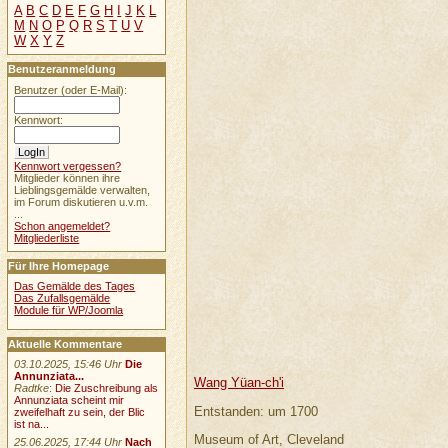
A
B
C
D
E
F
G
H
I
J
K
L
M
N
O
P
Q
R
S
T
U
V
W
X
Y
Z
Benutzeranmeldung
Benutzer (oder E-Mail):
Kennwort:
Kennwort vergessen?
Mitglieder können ihre
Lieblingsgemälde verwalten,
im Forum diskutieren u.v.m.
...
Schon angemeldet?
Mitgliederliste
Für Ihre Homepage
Das Gemälde des Tages
Das Zufallsgemälde
Module für WP/Joomla
Aktuelle Kommentare
03.10.2025, 15:46 Uhr
Die
Annunziata...
Wang Yüan-ch'i
Radtke
:
Die Zuschreibung als
Annunziata scheint mir
Entstanden: um 1700
zweifelhaft zu sein, der Blic
ist na...
Museum of Art, Cleveland
25.06.2025, 17:44 Uhr
Nach