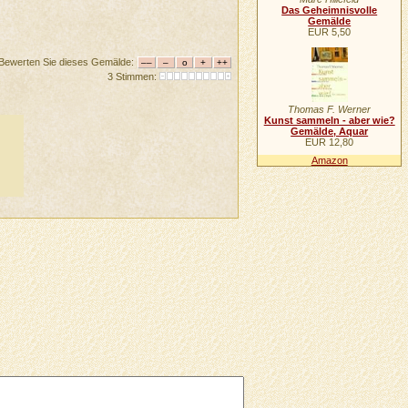
Das Geheimnisvolle
Gemälde
EUR 5,50
Bewerten Sie dieses Gemälde:
3 Stimmen:
Thomas F. Werner
Kunst sammeln - aber wie?
Gemälde, Aquar
EUR 12,80
Amazon