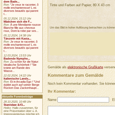
dem Bade...
Tinte und Farben auf Papier, 80 X 43 cm
Ron
:
"Je veux te raconter, ô
molle enchanteresse! L es
diverses beautés qui parent
t...
05.12.2024, 15:12 Uhr
Mädchen sich die F...
Ron
:
À une Mendiante rousse
Um das Bild in hoher Auflösung betrachten zu könn
Blanche fille aux cheveux
roux, Dont la robe par ses...
05.12.2024, 14:38 Uhr
Tänzerin mit Kasta...
Ron
:
Je veux te raconter, ô
molle enchanteresse! L es
diverses beautés qui parent
t...
12.03.2024, 13:53 Uhr
Badende Nymphe...
Ron
:
Zu schön für die Natur:
Idealische Schönheit ! "Sie
Gemälde als
elektronische Grußkarte
versend
kniete am Rande des
Wasse...
Kommentare zum Gemälde
22.02.2024, 14:22 Uhr
Italienische Lands...
Ron
:
Et in Arcadia Ego ! "Und
Noch kein Kommentar vorhanden. Sie können
duldet auch auf seiner Berge
Rücken Das Zackenhaupt...
Ihr Kommentar:
Aktuelle Forenbeiträge
Name
E
28.10.2020, 10:48 Uhr
Stanisław &#3...
Heiko
: Hallo zusammen, für
eine Präsentation über u. A.
Impressionismus möchte ich