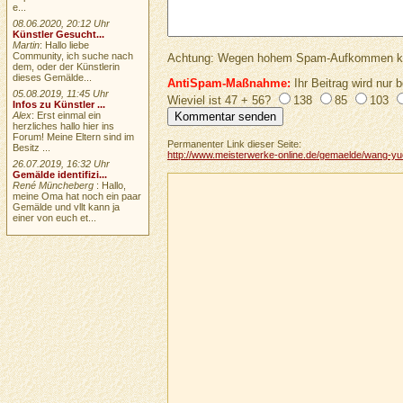
e...
08.06.2020, 20:12 Uhr
Künstler Gesucht...
Martin
: Hallo liebe
Community, ich suche nach
Achtung: Wegen hohem Spam-Aufkommen keine 
dem, oder der Künstlerin
dieses Gemälde...
AntiSpam-Maßnahme:
Ihr Beitrag wird nur b
05.08.2019, 11:45 Uhr
Wieviel ist 47 + 56?
138
85
103
Infos zu Künstler ...
Alex
: Erst einmal ein
herzliches hallo hier ins
Forum! Meine Eltern sind im
Permanenter Link dieser Seite:
Besitz ...
http://www.meisterwerke-online.de/gemaelde/wang-yuea
26.07.2019, 16:32 Uhr
Gemälde identifizi...
René Müncheberg
: Hallo,
meine Oma hat noch ein paar
Gemälde und vllt kann ja
einer von euch et...