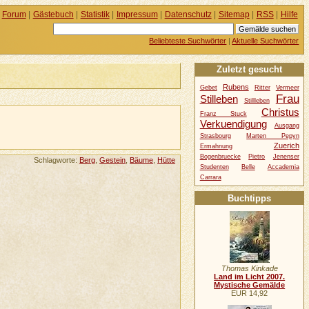
Forum
|
Gästebuch
|
Statistik
|
Impressum
|
Datenschutz
|
Sitemap
|
RSS
|
Hilfe
Beliebteste Suchwörter
|
Aktuelle Suchwörter
Zuletzt gesucht
Rubens
Gebet
Ritter
Vermeer
Frau
Stilleben
Stillleben
Christus
Franz Stuck
Verkuendigung
Ausgang
Strasbourg
Marten Pepyn
Zuerich
Ermahnung
Bogenbruecke
Pietro
Jenenser
Schlagworte:
Berg
,
Gestein
,
Bäume
,
Hütte
Studenten
Belle
Accademia
Carrara
Buchtipps
Thomas Kinkade
Land im Licht 2007.
Mystische Gemälde
EUR 14,92