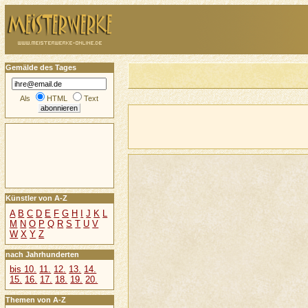
Gemälde des Tages
Als
HTML
Text
Künstler von A-Z
A
B
C
D
E
F
G
H
I
J
K
L
M
N
O
P
Q
R
S
T
U
V
W
X
Y
Z
nach Jahrhunderten
bis 10.
11.
12.
13.
14.
15.
16.
17.
18.
19.
20.
Themen von A-Z