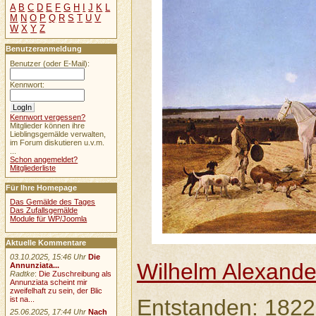
A
B
C
D
E
F
G
H
I
J
K
L
M
N
O
P
Q
R
S
T
U
V
W
X
Y
Z
Benutzeranmeldung
Benutzer (oder E-Mail):
Kennwort:
Kennwort vergessen?
Mitglieder können ihre
Lieblingsgemälde verwalten,
im Forum diskutieren u.v.m.
...
Schon angemeldet?
Mitgliederliste
Für Ihre Homepage
Das Gemälde des Tages
Das Zufallsgemälde
Module für WP/Joomla
Aktuelle Kommentare
03.10.2025, 15:46 Uhr
Die
Wilhelm Alexande
Annunziata...
Radtke
:
Die Zuschreibung als
Annunziata scheint mir
zweifelhaft zu sein, der Blic
Entstanden: 1822
ist na...
25.06.2025, 17:44 Uhr
Nach