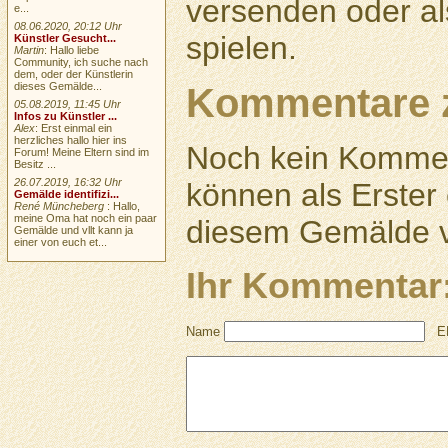
versenden oder a
e...
08.06.2020, 20:12 Uhr
spielen.
Künstler Gesucht...
Martin
: Hallo liebe
Community, ich suche nach
dem, oder der Künstlerin
dieses Gemälde...
Kommentare 
05.08.2019, 11:45 Uhr
Infos zu Künstler ...
Alex
: Erst einmal ein
herzliches hallo hier ins
Noch kein Kommen
Forum! Meine Eltern sind im
Besitz ...
26.07.2019, 16:32 Uhr
können als Erste
Gemälde identifizi...
René Müncheberg
: Hallo,
meine Oma hat noch ein paar
diesem Gemälde v
Gemälde und vllt kann ja
einer von euch et...
Ihr Kommentar
Name
E