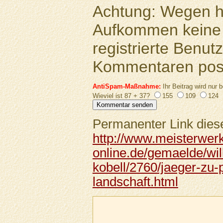
Achtung: Wegen 
Aufkommen keine 
registrierte Benutz
Kommentaren pos
AntiSpam-Maßnahme:
Ihr Beitrag wird nur b
Wieviel ist 87 + 37?
155
109
124
Permanenter Link diese
http://www.meisterwer
online.de/gemaelde/wi
kobell/2760/jaeger-zu-
landschaft.html