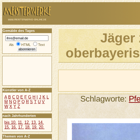
Gemälde des Tages
Jäger 
Als
HTML
Text
oberbayeris
Künstler von A-Z
Schlagworte:
Pf
A
B
C
D
E
F
G
H
I
J
K
L
M
N
O
P
Q
R
S
T
U
V
W
X
Y
Z
nach Jahrhunderten
bis 10.
11.
12.
13.
14.
15.
16.
17.
18.
19.
20.
Themen von A-Z