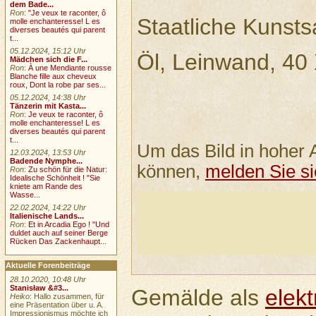
dem Bade...
Ron
:
"Je veux te raconter, ô
Staatliche Kuns
molle enchanteresse! L es
diverses beautés qui parent
t...
05.12.2024, 15:12 Uhr
Öl, Leinwand, 40
Mädchen sich die F...
Ron
:
À une Mendiante rousse
Blanche fille aux cheveux
roux, Dont la robe par ses...
05.12.2024, 14:38 Uhr
Tänzerin mit Kasta...
Ron
:
Je veux te raconter, ô
molle enchanteresse! L es
diverses beautés qui parent
t...
Um das Bild in hoher 
12.03.2024, 13:53 Uhr
Badende Nymphe...
können,
melden Sie si
Ron
:
Zu schön für die Natur:
Idealische Schönheit ! "Sie
kniete am Rande des
Wasse...
22.02.2024, 14:22 Uhr
Italienische Lands...
Ron
:
Et in Arcadia Ego ! "Und
duldet auch auf seiner Berge
Rücken Das Zackenhaupt...
Aktuelle Forenbeiträge
28.10.2020, 10:48 Uhr
Stanisław &#3...
Gemälde als
elek
Heiko
: Hallo zusammen, für
eine Präsentation über u. A.
Impressionismus möchte ich