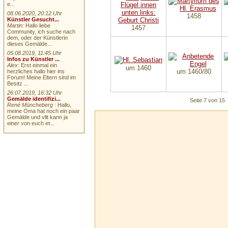
e...
08.06.2020, 20:12 Uhr
1458
Künstler Gesucht...
Martin
: Hallo liebe
1457
Community, ich suche nach
dem, oder der Künstlerin
dieses Gemälde...
05.08.2019, 11:45 Uhr
Infos zu Künstler ...
Alex
: Erst einmal ein
um 1460
um 1460/80
herzliches hallo hier ins
Forum! Meine Eltern sind im
Besitz ...
26.07.2019, 16:32 Uhr
Gemälde identifizi...
Seite 7 von 15
René Müncheberg
: Hallo,
meine Oma hat noch ein paar
Gemälde und vllt kann ja
einer von euch et...