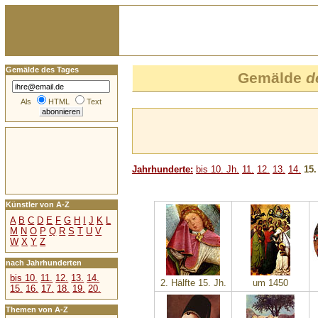
Gemälde des Tages
Gemälde
d
Als
HTML
Text
Jahrhunderte:
bis 10. Jh.
11.
12.
13.
14.
15.
Künstler von A-Z
A
B
C
D
E
F
G
H
I
J
K
L
M
N
O
P
Q
R
S
T
U
V
W
X
Y
Z
nach Jahrhunderten
bis 10.
11.
12.
13.
14.
2. Hälfte 15. Jh.
um 1450
15.
16.
17.
18.
19.
20.
Themen von A-Z