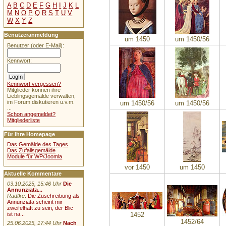
A
B
C
D
E
F
G
H
I
J
K
L
M
N
O
P
Q
R
S
T
U
V
W
X
Y
Z
Benutzeranmeldung
um 1450
um 1450/56
Benutzer (oder E-Mail):
Kennwort:
Kennwort vergessen?
Mitglieder können ihre
Lieblingsgemälde verwalten,
im Forum diskutieren u.v.m.
um 1450/56
um 1450/56
...
Schon angemeldet?
Mitgliederliste
Für Ihre Homepage
Das Gemälde des Tages
Das Zufallsgemälde
Module für WP/Joomla
vor 1450
um 1450
Aktuelle Kommentare
03.10.2025, 15:46 Uhr
Die
Annunziata...
Radtke
:
Die Zuschreibung als
Annunziata scheint mir
zweifelhaft zu sein, der Blic
1452
ist na...
1452/64
25.06.2025, 17:44 Uhr
Nach