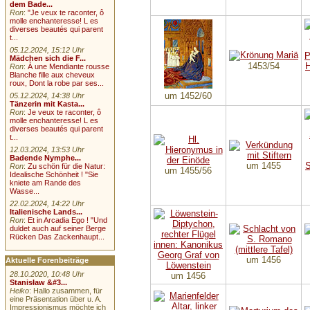
dem Bade...
Ron
:
"Je veux te raconter, ô
molle enchanteresse! L es
diverses beautés qui parent
t...
05.12.2024, 15:12 Uhr
Mädchen sich die F...
1453/54
Ron
:
À une Mendiante rousse
Blanche fille aux cheveux
roux, Dont la robe par ses...
um 1452/60
05.12.2024, 14:38 Uhr
Tänzerin mit Kasta...
Ron
:
Je veux te raconter, ô
molle enchanteresse! L es
diverses beautés qui parent
t...
12.03.2024, 13:53 Uhr
Badende Nymphe...
um 1455
Ron
:
Zu schön für die Natur:
um 1455/56
Idealische Schönheit ! "Sie
kniete am Rande des
Wasse...
22.02.2024, 14:22 Uhr
Italienische Lands...
Ron
:
Et in Arcadia Ego ! "Und
duldet auch auf seiner Berge
Rücken Das Zackenhaupt...
um 1456
Aktuelle Forenbeiträge
28.10.2020, 10:48 Uhr
um 1456
Stanisław &#3...
Heiko
: Hallo zusammen, für
eine Präsentation über u. A.
Impressionismus möchte ich