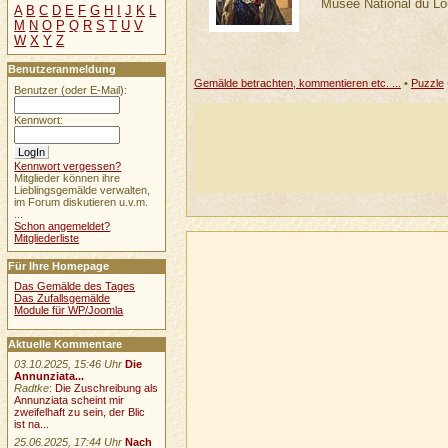
Musée National du Lo
A
B
C
D
E
F
G
H
I
J
K
L
M
N
O
P
Q
R
S
T
U
V
W
X
Y
Z
Benutzeranmeldung
Gemälde betrachten, kommentieren etc. ...
•
Puzzle
Benutzer (oder E-Mail):
Kennwort:
Kennwort vergessen?
Mitglieder können ihre
Lieblingsgemälde verwalten,
im Forum diskutieren u.v.m.
...
Schon angemeldet?
Mitgliederliste
Für Ihre Homepage
Das Gemälde des Tages
Das Zufallsgemälde
Module für WP/Joomla
Aktuelle Kommentare
03.10.2025, 15:46 Uhr
Die
Annunziata...
Radtke
:
Die Zuschreibung als
Annunziata scheint mir
zweifelhaft zu sein, der Blic
ist na...
25.06.2025, 17:44 Uhr
Nach