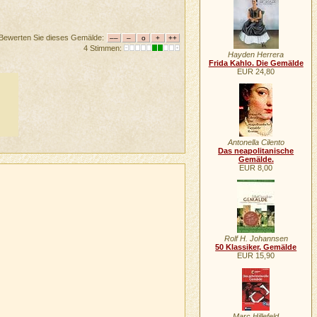
Bewerten Sie dieses Gemälde:
4 Stimmen:
Hayden Herrera
Frida Kahlo. Die Gemälde
EUR 24,80
Antonella Cilento
Das neapolitanische
Gemälde.
EUR 8,00
Rolf H. Johannsen
50 Klassiker, Gemälde
EUR 15,90
Marc Hillefeld