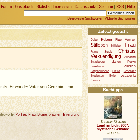
Forum
|
Gästebuch
|
Statistik
|
Impressum
|
Datenschutz
|
Sitemap
|
RSS
|
Hilfe
Beliebteste Suchwörter
|
Aktuelle Suchwörter
Zuletzt gesucht
Rubens
Gebet
Ritter
Vermeer
Frau
Stilleben
Stillleben
Christus
Franz Stuck
Verkuendigung
Ausgang
Strasbourg
Marten Pepyn
Zuerich
Ermahnung
Bogenbruecke
Pietro
Jenenser
Studenten
Belle
Accademia
Carrara
träts. Er war der Vater von Germain-Jean
Buchtipps
hlagworte:
Portrait
,
Frau
,
Blume
,
brauner Hintergrund
Thomas Kinkade
Land im Licht 2007.
Mystische Gemälde
EUR 14,92