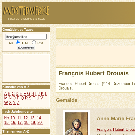
Gemälde des Tages
Als
HTML
Text
François Hubert Drouais
Francois-Hubert Drouais (* 14. Dezember 17
Künstler von A-Z
Drouais.
A
B
C
D
E
F
G
H
I
J
K
L
M
N
O
P
Q
R
S
T
U
V
Gemälde
W
X
Y
Z
nach Jahrhunderten
Anne-Marie Fra
bis 10.
11.
12.
13.
14.
15.
16.
17.
18.
19.
20.
François Hubert Drou
Themen von A-Z