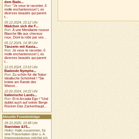
dem Bade...
Ron
:
"Je veux te raconter, ô
molle enchanteresse! L es
diverses beautés qui parent
t...
05.12.2024, 15:12 Uhr
Mädchen sich die F...
Ron
:
À une Mendiante rousse
Blanche fille aux cheveux
roux, Dont la robe par ses...
05.12.2024, 14:38 Uhr
Tänzerin mit Kasta...
Ron
:
Je veux te raconter, ô
molle enchanteresse! L es
diverses beautés qui parent
t...
12.03.2024, 13:53 Uhr
Badende Nymphe...
Ron
:
Zu schön für die Natur:
Idealische Schönheit ! "Sie
kniete am Rande des
Wasse...
22.02.2024, 14:22 Uhr
Italienische Lands...
Ron
:
Et in Arcadia Ego ! "Und
duldet auch auf seiner Berge
Rücken Das Zackenhaupt...
Aktuelle Forenbeiträge
28.10.2020, 10:48 Uhr
Stanisław &#3...
Heiko
: Hallo zusammen, für
eine Präsentation über u. A.
Impressionismus möchte ich