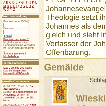
A
B
C
D
E
F
G
H
I
J
K
L
M
N
O
P
Q
R
S
T
U
V
Johannesevangeliu
W
X
Y
Z
Theologie setzt i
Benutzeranmeldung
Benutzer (oder E-Mail):
Johannes als dem
Kennwort:
gleich und sieht 
Kennwort vergessen?
Verfasser der Jo
Mitglieder können ihre
Lieblingsgemälde verwalten,
im Forum diskutieren u.v.m.
Offenbarung.
...
Schon angemeldet?
Mitgliederliste
Für Ihre Homepage
Gemälde
Das Gemälde des Tages
Das Zufallsgemälde
Module für WP/Joomla
Schla
Aktuelle Kommentare
03.10.2025, 15:46 Uhr
Die
Annunziata...
Radtke
:
Die Zuschreibung als
Wieski
Annunziata scheint mir
zweifelhaft zu sein, der Blic
ist na...
25.06.2025, 17:44 Uhr
Nach