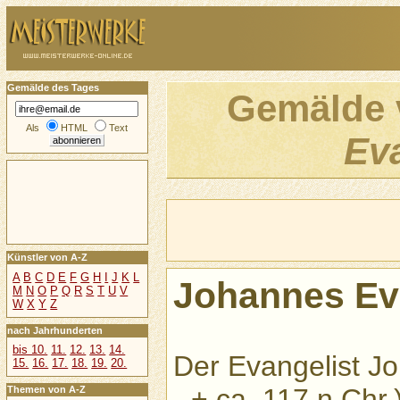
Gemälde des Tages
Gemälde
Als
HTML
Text
Eva
Künstler von A-Z
A
B
C
D
E
F
G
H
I
J
K
L
Johannes Ev
M
N
O
P
Q
R
S
T
U
V
W
X
Y
Z
nach Jahrhunderten
bis 10.
11.
12.
13.
14.
Der Evangelist Jo
15.
16.
17.
18.
19.
20.
- + ca. 117 n.Chr.
Themen von A-Z