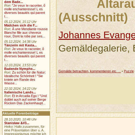
Altara
dem Bade...
Ron
:
"Je veux te raconter, ô
molle enchanteresse! L es
(Ausschnitt)
diverses beautés qui parent
t...
05.12.2024, 15:12 Uhr
Mädchen sich die F...
Ron
:
À une Mendiante rousse
Johannes Evangel
Blanche fille aux cheveux
roux, Dont la robe par ses...
05.12.2024, 14:38 Uhr
Gemäldegalerie, B
Tänzerin mit Kasta...
Ron
:
Je veux te raconter, ô
molle enchanteresse! L es
diverses beautés qui parent
t...
12.03.2024, 13:53 Uhr
Badende Nymphe...
Gemälde betrachten, kommentieren etc. ...
•
Puzzle
Ron
:
Zu schön für die Natur:
Idealische Schönheit ! "Sie
kniete am Rande des
Wasse...
22.02.2024, 14:22 Uhr
Italienische Lands...
Ron
:
Et in Arcadia Ego ! "Und
duldet auch auf seiner Berge
Rücken Das Zackenhaupt...
Aktuelle Forenbeiträge
28.10.2020, 10:48 Uhr
Stanisław &#3...
Heiko
: Hallo zusammen, für
eine Präsentation über u. A.
Impressionismus möchte ich