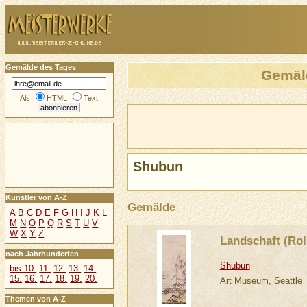
Gemälde des Tages
Gemäl
Als
HTML
Text
Shubun
Künstler von A-Z
Gemälde
A
B
C
D
E
F
G
H
I
J
K
L
M
N
O
P
Q
R
S
T
U
V
W
X
Y
Z
Landschaft (Roll
nach Jahrhunderten
Shubun
bis 10.
11.
12.
13.
14.
15.
16.
17.
18.
19.
20.
Art Museum, Seattle
Themen von A-Z