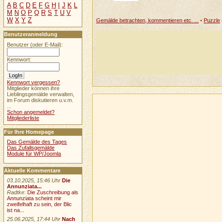
A
B
C
D
E
F
G
H
I
J
K
L
M
N
O
P
Q
R
S
T
U
V
W
X
Y
Z
Gemälde betrachten, kommentieren etc. ...
•
Puzzle
Benutzeranmeldung
Benutzer (oder E-Mail):
Kennwort:
Kennwort vergessen?
Mitglieder können ihre
Lieblingsgemälde verwalten,
im Forum diskutieren u.v.m.
...
Schon angemeldet?
Mitgliederliste
Für Ihre Homepage
Das Gemälde des Tages
Das Zufallsgemälde
Module für WP/Joomla
Aktuelle Kommentare
03.10.2025, 15:46 Uhr
Die
Annunziata...
Radtke
:
Die Zuschreibung als
Annunziata scheint mir
zweifelhaft zu sein, der Blic
ist na...
25.06.2025, 17:44 Uhr
Nach