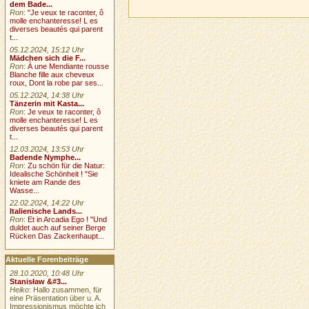
dem Bade...
Ron
:
"Je veux te raconter, ô
molle enchanteresse! L es
diverses beautés qui parent
t...
05.12.2024, 15:12 Uhr
Mädchen sich die F...
Ron
:
À une Mendiante rousse
Blanche fille aux cheveux
roux, Dont la robe par ses...
05.12.2024, 14:38 Uhr
Tänzerin mit Kasta...
Ron
:
Je veux te raconter, ô
molle enchanteresse! L es
diverses beautés qui parent
t...
12.03.2024, 13:53 Uhr
Badende Nymphe...
Ron
:
Zu schön für die Natur:
Idealische Schönheit ! "Sie
kniete am Rande des
Wasse...
22.02.2024, 14:22 Uhr
Italienische Lands...
Ron
:
Et in Arcadia Ego ! "Und
duldet auch auf seiner Berge
Rücken Das Zackenhaupt...
Aktuelle Forenbeiträge
28.10.2020, 10:48 Uhr
Stanisław &#3...
Heiko
: Hallo zusammen, für
eine Präsentation über u. A.
Impressionismus möchte ich