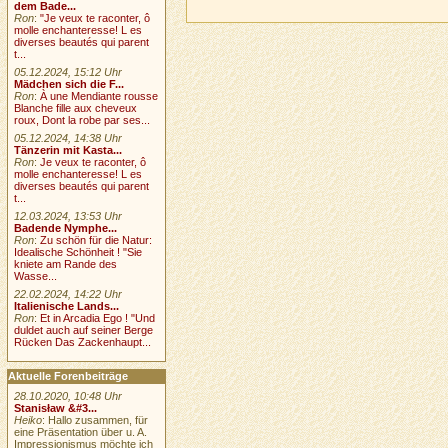
dem Bade...
Ron
:
"Je veux te raconter, ô
molle enchanteresse! L es
diverses beautés qui parent
t...
05.12.2024, 15:12 Uhr
Mädchen sich die F...
Ron
:
À une Mendiante rousse
Blanche fille aux cheveux
roux, Dont la robe par ses...
05.12.2024, 14:38 Uhr
Tänzerin mit Kasta...
Ron
:
Je veux te raconter, ô
molle enchanteresse! L es
diverses beautés qui parent
t...
12.03.2024, 13:53 Uhr
Badende Nymphe...
Ron
:
Zu schön für die Natur:
Idealische Schönheit ! "Sie
kniete am Rande des
Wasse...
22.02.2024, 14:22 Uhr
Italienische Lands...
Ron
:
Et in Arcadia Ego ! "Und
duldet auch auf seiner Berge
Rücken Das Zackenhaupt...
Aktuelle Forenbeiträge
28.10.2020, 10:48 Uhr
Stanisław &#3...
Heiko
: Hallo zusammen, für
eine Präsentation über u. A.
Impressionismus möchte ich