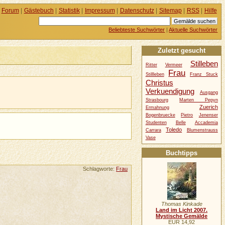
Forum
|
Gästebuch
|
Statistik
|
Impressum
|
Datenschutz
|
Sitemap
|
RSS
|
Hilfe
Beliebteste Suchwörter
|
Aktuelle Suchwörter
Zuletzt gesucht
Stilleben
Ritter
Vermeer
Frau
Stillleben
Franz Stuck
Christus
Verkuendigung
Ausgang
Strasbourg
Marten Pepyn
Zuerich
Ermahnung
Bogenbruecke
Pietro
Jenenser
Studenten
Belle
Accademia
Toledo
Carrara
Blumenstrauss
Vase
Buchtipps
Schlagworte:
Frau
Thomas Kinkade
Land im Licht 2007.
Mystische Gemälde
EUR 14,92