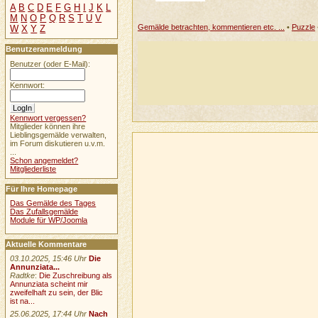
A
B
C
D
E
F
G
H
I
J
K
L
M
N
O
P
Q
R
S
T
U
V
Gemälde betrachten, kommentieren etc. ...
•
Puzzle
W
X
Y
Z
Benutzeranmeldung
Benutzer (oder E-Mail):
Kennwort:
Kennwort vergessen?
Mitglieder können ihre
Lieblingsgemälde verwalten,
im Forum diskutieren u.v.m.
...
Schon angemeldet?
Mitgliederliste
Für Ihre Homepage
Das Gemälde des Tages
Das Zufallsgemälde
Module für WP/Joomla
Aktuelle Kommentare
03.10.2025, 15:46 Uhr
Die
Annunziata...
Radtke
:
Die Zuschreibung als
Annunziata scheint mir
zweifelhaft zu sein, der Blic
ist na...
25.06.2025, 17:44 Uhr
Nach