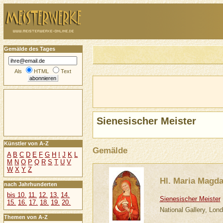
Gemälde des Tages
Als
HTML
Text
Sienesischer Meister
Künstler von A-Z
Gemälde
A
B
C
D
E
F
G
H
I
J
K
L
M
N
O
P
Q
R
S
T
U
V
W
X
Y
Z
Hl. Maria Magda
nach Jahrhunderten
bis 10.
11.
12.
13.
14.
Sienesischer Meister
15.
16.
17.
18.
19.
20.
National Gallery, Lon
Themen von A-Z